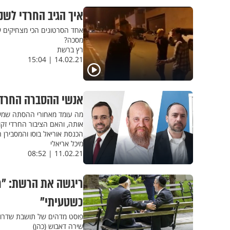
איך הגיב החרדי לשנ
אחד הסרטונים הכי מצחיקים שר
מסכה?
רץ ברשת
14.02.21 | 15:04
אנשי ההסברה החרדי
מה עומד מאחורי ההסתה שמשת
אותה, והאם הציבור החרדי זקו
הכנסת אוריאל בוסו והמסבירן הח
מיכל אריאלי
11.02.21 | 08:52
ריגשה את הרשת: "חש
כשטעיתי"
פוסט מדהים של תושבת שדרות
שירה דאבוש (כהן)