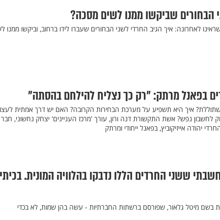
י הבחורים שביקשו ממנו לשים מסכה?
אינו לאחרונה: איך הגיב החרדי לשני הבחורים שעברו לידו ברחוב, וביקשו ממנו ל
ם בפאנל מרתק: "רק כך נצליח להילחם בהסתה"
וללת? איך היא תשפיע על מערכת הבחירות הקרובה? האם יש דרך אמתית לעצו
ק לחשבון נפש? אשת התקשורת דנה ורון, עורך 'מרכז העניינים' יצחק נחשוני, חבר
רדי יהודה אייזיקוביץ, בפאנל ייחודי ומרתק
בתי ששני החרדים הללו נדבקו בהלוויה המונית. בכיתי
 בשם מיטל גלאור, שפורסם ברשתות החברתיות - עשה בהן שמות, לא בכדי