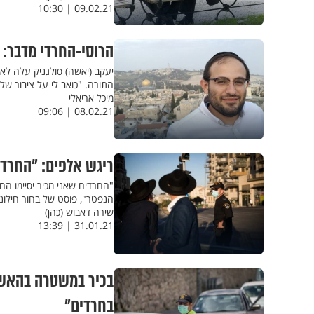
09.02.21 | 10:30
הרוסי-החרדי מדבר: "
התורה. "כואב לי על ציבור ש
מיכל אריאלי
08.02.21 | 09:06
ריגש אלפים: "החרדי
"החרדים שאני מכיר יסיימו הח
הנפטר", פוסט של בחור חילונ
שירה דאבוש (כהן)
31.01.21 | 13:39
בכיר במשטרה בהאשמ
בחרדים"