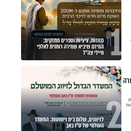
1
מזוזות, ציציות וספרים מחזקים:
המיזם שיביא שמירה רוחנית לאלפי
חיילי צה"ל
רה
2
ן
את
לזיווגים, שלום בית וישועות: המשדר
העולמי של ט"ו באב