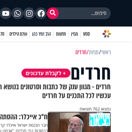
VOD
מגזין
חדשות
הרב זמיר כהן
עולם הילדים
70 שאלות
ראשי
תגיות
חרדים
חרדים
+ לקבלת עדכונים
חרדים - מגוון ענק של כתבות וסרטונים בנושא ח
עכשיו לכל התכנים על חרדים
נמצאו 762 תוצאות:
ח"כ אייכלר: ההסתה
חבר הכנסת ישראל אייכלר קר
ברחובות נגד חרדים: "אנחנו ע