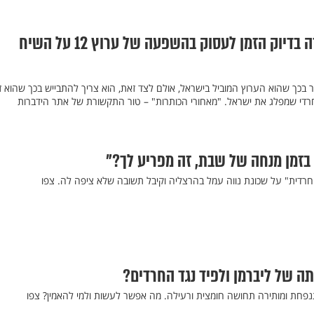
ועידת המשפיעים? זה בדיוק הזמן לעסוק בהשפעה של ערוץ 12 על השיח
להתהדר בכך שהוא הערוץ המוביל בישראל, אולם לצד זאת, הוא צריך להתבייש בכך שהוא ז
רדי שמפלג את ישראל. "מאחורי הכותרות" – טור התקשורת של אתר הידברות
ת בזמן מנחה של שבת, זה מפריע לך?"
רדית" על שכונת נווה עמל בהרצליה וקיבל תשובה שלא ציפה לה. צפו
 של ליברמן ולפיד נגד החרדים?
חת ומותירה תחושה חומצית ורעילה. מה אפשר לעשות ולמי להאמין? צפו