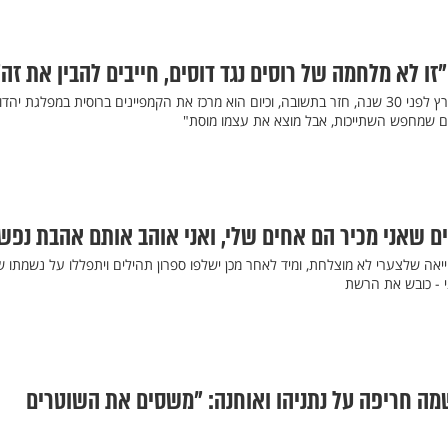
זו לא מלחמה של רוסים נגד דוסים, חייבים להבין את זה"
יעקב (יאשה) סולגניק עלה לארץ לפני 30 שנה, חזר בתשובה, וכיום הוא מרכז את הקמפיינים ברוסית במפלגת יהד
לם שמחפש השתייכות, אבל מוצא את עצמו מוסת"
ם שאני מכיר הם אחים שלי, ואני אוהב אותם אהבת נפש
ייאה שלצערי לא מוצלחת, ומיד לאחר מכן ישלפו ספרון תהילים ויתפללו על נשמתו 
י - כובש את הרשת
ה חריפה על נתניהו ואוחנה: "משסים את השוטרים