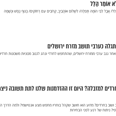
ֹא אוֹמֵר הַלֵּל
ֵּל/ אֲבָל לִבִּי הוֹמֶה תְּפִלָּה/ לִשְׁלוֹם אוֹהֲבַיִךְ, קְרוֹבִים עִם רְחוֹקִים/ בְּגוּף נֶפֶשׁ וּנְשָׁמָה
התגלה כערבי תושב מזרח ירושלים
גנב ערבי ממזרח ירושלים, שהתחפש לחרדי ונהג לגנוב מכוניות משכונות חרדיו
רדים למזבלה? היום זו ההזדמנות שלנו לתת תשובה ניצ
 ושוב בחרדים? מדוע הוא חושב שקהל בוחריו מחפש מצע אנטישמי? ולמה הדרך הי
? ניתוח של רגע לפני הבחירות