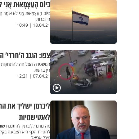
בְּיוֹם הָעַצְמָאוּת אֲנִי ל
בְּיוֹם הָעַצְמָאוּת אֲנִי לֹא אוֹמֵר הַל
הידברות
18.04.21 | 10:49
צפו: הגנב ה’חרדי’ 
המשטרה הצליחה להתחקות אחר 
רץ ברשת
07.04.21 | 12:21
ליברמן ישליך את הח
לאנטישמיות
מה גורם לליברמן להתנגח שוב
להטיית הכף היא הצבעה בקלפי
מיכל אריאלי