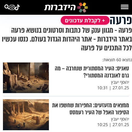
פרעה
+ לקבלת עדכונים
פרעה - מגוון ענק של כתבות וסרטונים בנושא פרעה
באתר הידברות - אתר היהדות הגדול בעולם. כנסו עכשיו
לכל התכנים על פרעה
נמצאו 60 תוצאות:
טאניס: העיר המסתורית שנחרבה – מה
גרם לאובדנה המסתורי?
יהוסף יעבץ
27.01.25 | 10:31
ממצאים מזעזעים: החפירות שחשפו את
הסיפור האפל של העיר רעמסס
יהוסף יעבץ
27.01.25 | 10:25