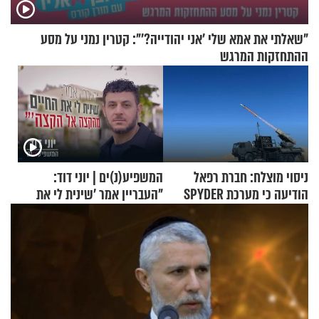
"שאלתי את אמא שלי 'אני יהודייה?'": קטרין נמני על מסע
ההתחזקות המרגש
ניסוי מוצלח: חברת רפאל
המשפיע(נ)ים | יוני דוד:
הודיעה כי מערכת SPYDER
"העבריין אמר 'שינית לי את
הצליחה ליירט כטב"ם
החיים מהקצה אל הקצה'"