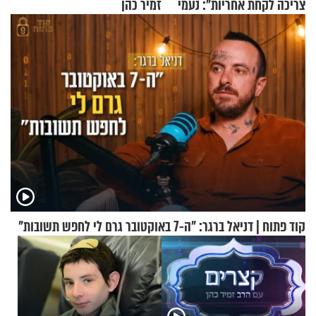
צריכה לקחת אחריות": נעמי
זמיר כהן
בנט בריאיון אישי
קוד פתוח | דניאל ברגר: "ה-7 באוקטובר גרם לי לחפש תשובות"