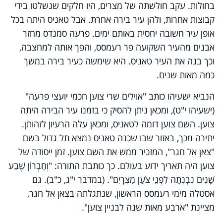
בחולות. עקב חולשתה של מצרים, היו חלקים שנשלטו בידי
קבוצות אחרות, ולהן עיר בירה אחרת. אבל טאניס היתה בכל
אופן עיר חשובה יחסית באותם ימים. פרעה סמנדס מחזר
אבנים מהעיר השקועה פר רעמסס, והפך אותה למחצבה,
וכך בנה את העיר טאניס. היא שימשה כעיר בירה במשך
כמה מאות שנים.
הנביא ישעיהו כותב "אוילים שרי צוען חכמי יועצי פרעה"
(ישעיהו י"ט), ומכאן ניתן להסיק כי בזמנו עיר הבירה היתה
צוען. השם צוען דומה לטאניס, ומכאן עלה הרעיון לזהותן.
יתירה מכך, באזור שבו שכנה טאניס נמצא תל גדול בשם
"צאן אל חגר", המזכיר ממש את השם צוען. זמן ייסודה של
צוען היה תאריך ידוע בעולם. כך כותבת התורה: "וְחֶבְרוֹן שֶׁבַע
שָׁנִים נִבְנְתָה לִפְנֵי צֹעַן מִצְרָיִם". (במדבר י"ג, כ"ב). גם
אסטלה מימי רעמסס הראשון, שנתגלתה בצאן אל חגר,
מציינת "ארבע מאות שנה לבניין צוען".