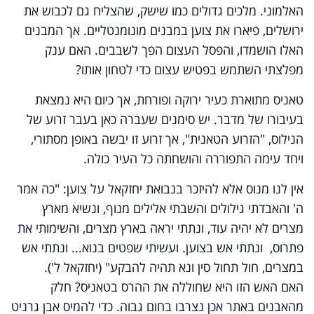
האלמוני. מלכים גדולים כמו שישק, שהצליח גם לכבוש את
ירושלים, פיארו את צוען במבנים מונומנטליים. אך המבנים
האלו הושמדו, והפסל העצום הפך לשבבים. האם ענק
מפלצתי השתמש בפטיש עצום כדי לטחון אותו?
טאניס מתוארת כעיר ירוקה ופורחת, אך כיום היא נמצאת
בעיבורו של מדבר. יש סימנים שעברה כאן בעבר זרוע של
הנילוס, "הזרוע הטאנית", אך זרוע זו יבשה באופן מסתורי,
ויחד עימה התפוררה והושחתה כל העיר כולה.
אין לנו מנוס אלא להיזכר בנבואת יחזקאל על צוען: "כה אמר
ה' והאבדתי גילולים והשבתי אלילים מנוף, ונשיא מארץ
מצרים לא יהיה עוד, ונתתי יראה בארץ מצרים, והשימותי את
פתרוס, ונתתי אש בצוען. ועשיתי שפטים בנוא... ונתתי אש
במצרים, חול תחול סין ונא תהיה להבקע" (יחזקאל ל').
האם האש הזו היא שחוללה את ההרס בטאניס? חלק
מהאבנים באתר אכן נצרבו בחום גבוה. כדי להמיס אבן גרניט