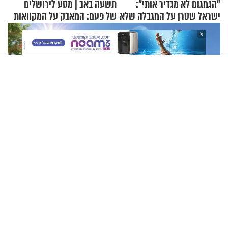
"הגמגום לא מגדיר אותי":
תשעה באב | מסע לירושלים
ישראל שטרן על המגבלה שלא
של פעם: המאבק על המקוואות
עוצרת אותו
X
קיץ בלי מזגן? מדענים מפתחים חומרים חדשים שעשויים לקרר
בתים