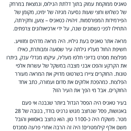
טאניס ממוקמת עמוק בתוך דלתת הנילוס, ונמצאת במרחק
של כשלוש וחצי שעות נסיעה מגיזה של ימינו, מקומן של
הפירמידות המפורסמות. זיהויה כטאניס – צוען, וחקירתה,
התחילו לפני כשמונים שנה, על ידי ארכיאולוגים צרפתים.
מראה אתר טאניס בעת גילויו. היה מראה מדהים ומזוויע.
חשיפת החול מעליו גילתה עיר שסועה ומבותרת, כאילו
מפלצות מסרט בדיוני חלפו מעליה, עיקמו מגדלי ענק, ביתרו
את הקרקע והפכו אבני מצבה במשקל של עשרות אלפי
טונות. החוקרים ציירו בשרטוט מדויק את המראה מעורר
הפלצות. כמהפכת אלוקים את סדום ועמורה, כתב אחד
החוקרים. אבל מי הפך את העיר הזו?
בעיר טאניס היה הפסל הגדול ביותר שנבנה אי פעם
באנושות, פסל שנחצב מגוש גרניט בודד, בגובה של 28
מטר. משקלו היה כ-1100 טון. הוא נחצב באסוואן והובל
משם אלף קילומטרים! היה זה הרבה אחרי פרעה סמנדס