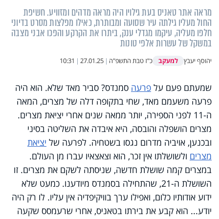
מראה אתר טאניס בעת גילויו היה מראה מדהים ומזוויע. חשיפת
החול מעליו גילתה עיר שסועה ומבותרת, כאילו מפלצות מסרט בדיוני
חלפו מעליה, עיקמו מגדלי ענק, ביתרו את הקרקע והפכו אבני מצבה
במשקל של עשרות אלפי טונות
למעקב
יהוסף יעבץ
כ"ז טבת התשפ"ה
|
27.01.25
|
10:31
שמעתם פעם על
פרעה
סמנדס? סביר מאד שלא. הוא היה
פרעה משעמם מאד, שחי בתקופה דלה של מצרים, המאה
ה-11 לפני הספירה, יותר ממאה שנים אחרי יציאת מצרים.
מצרים הושפלה והובסה, היא איבדה את השליטה בסיני
ובכנען, אויביה מדרום נגסו בשטחיה. לפרעה של
יציאת
מצרים
ולשושלתו אין זכר, הוא וצאצאיו עברו מן העולם.
במצרים קמה שושלת חדשה, שניסתה לשקם את מצרים. זו
השושלת ה-21, שהתחילה בסמנדס מיודענו. כמעט שלא
ידוע אודותיו כלום, ואפילו ערך בוויקיפדיה אין עליו. לו רק היה
יודע... הוא קבע את בירתו בטאניס, אחרי שרעמסס שקעה