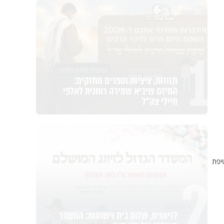
1
מזוזות, ציציות וספרים מחזקים:
המיזם שיביא שמירה רוחנית לאלפי
חיילי צה"ל
2
יפת
לזיווגים, שלום בית וישועות: המשדר
העולמי של ט"ו באב