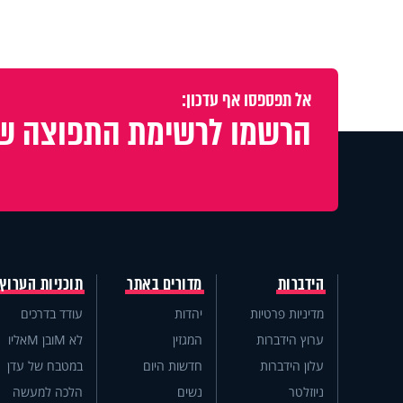
אל תפספסו אף עדכון:
הרשמו לרשימת התפוצה של
הידברות
מדורים באתר
תוכניות הערוץ
מדיניות פרטיות
יהדות
עודד בדרכים
ערוץ הידברות
המגזין
לא Mובן Mאליו
עלון הידברות
חדשות היום
במטבח של עדן
ניוזלטר
נשים
הלכה למעשה