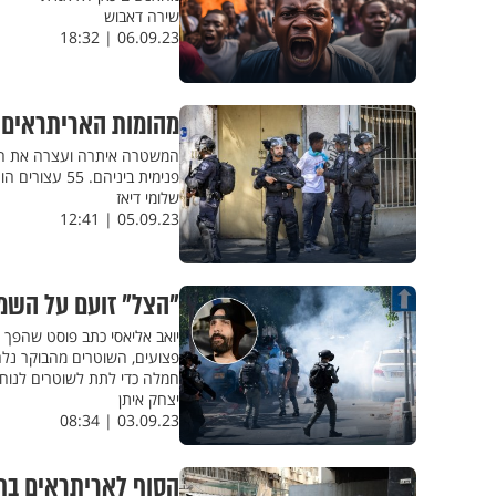
שירה דאבוש
06.09.23 | 18:32
מהומות האריתראים 
המשטרה איתרה ועצרה את החש
פנימית ביניהם. 55 עצורים הועברו למעצר מנהלי לקראת גירוש
שלומי דיאז
05.09.23 | 12:41
"הצל" זועם על השמא
פצועים, השוטרים מהבוקר נלח
חמלה כדי לתת לשוטרים לנוח?
יצחק איתן
03.09.23 | 08:34
הסוף לאריתראים בת