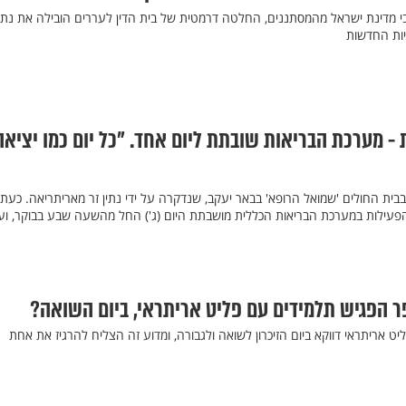
 מדינת ישראל מהמסתננים, החלטה דרמטית של בית הדין לעררים הובילה את נתנ
ות החדשות
- מערכת הבריאות שובתת ליום אחד. "כל יום כמו יציאה
ית החולים 'שמואל הרופא' בבאר יעקב, שנדקרה על ידי נתין זר מאריתריאה. כעת
פעילות במערכת הבריאות הכללית מושבתת היום (ג') החל מהשעה שבע בבוקר, וע
ר הפגיש תלמידים עם פליט אריתראי, ביום השואה?
ט אריתראי דווקא ביום הזיכרון לשואה ולגבורה, ומדוע זה הצליח להרגיז את אחת