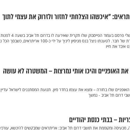
ריתראים: "איכשהו הצלחתי לחזור ולזרוק את עצמי לתוך
תושב תל אביב בשם מיכאל מישלי פרסם בעמוד הפייסבוק שלו תקרי
כשחזר ברכבו ממסיבת יום הולדת של חבר. לטענתו ניצל בנס מניסיון לינץ' על ידי כ-100 אריתראים, כ
 איבד את חייו
 את האופניים והיכו אותי נמרצות – המשטרה לא עושה
אופניים שלו בחזרה – ומצא את עצמו בחדר מיון. תנועת המסתננים לישראל עדיין
שבי דרום תל אביב - נמשך
ריות – בבתי כנסת יהודיים
 מכעיסה ומקוממת את תושבי דרום תל אביב: אריתראים שמבקשים להינשא, עורכי