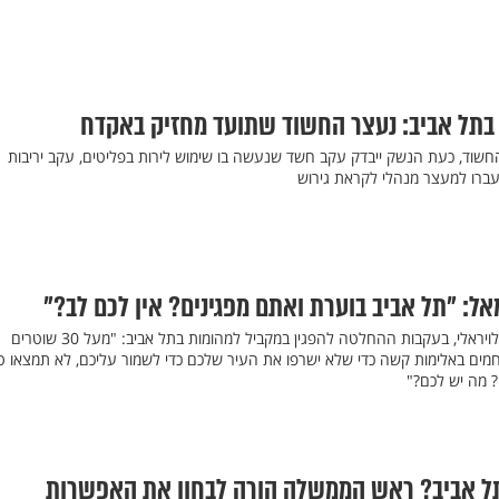
בתל אביב: נעצר החשוד שתועד מחזיק באקדח
וד, כעת הנשק ייבדק עקב חשד שנעשה בו שימוש לירות בפליטים, עקב יריבות
ל: "תל אביב בוערת ואתם מפגינים? אין לכם לב?"
יואב אליאסי כתב פוסט שהפך לויראלי, בעקבות ההחלטה להפגין במקביל למהומות בתל אביב: "מעל 30 שוטרים
מים באלימות קשה כדי שלא ישרפו את העיר שלכם כדי לשמור עליכם, לא תמצאו ט
 מה יש לכם?"
ל אביב? ראש הממשלה הורה לבחון את האפשרות