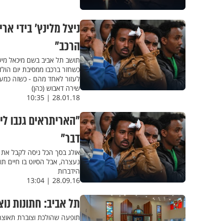
ניצל מלינץ’ בידי א
הרכב"
לעזור לאחד מהם - כשזה כמעט
שירה דאבוש (כהן)
28.01.18 | 10:35
"האריתראים גנבו לי
דבר"
אולג בסך הכל ניסה לקבל את ה
נעצרה, אבל הסיוט בו חיים תו
הידברות
28.09.16 | 13:04
תל אביב: חתונות נוצ
תופעה שהולכת וצוברת תאוצה,