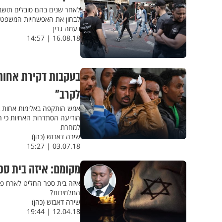
לאחר שנים בהם סובלים תושבי
לבחון את האפשרויות המשפטי
נעמה גרין
16.08.18 | 14:57
בעקבות דקירת אחות 
לקרב"
אמש הותקפה באלימות אחות בב
הודיעה הסתדרות האחיות כי ה
למחרת
שירה דאבוש (כהן)
03.07.18 | 15:27
מקומם: איזה בית ספ
איזה בית ספר החליט לארח פלי
התלמידות?
שירה דאבוש (כהן)
12.04.18 | 19:44