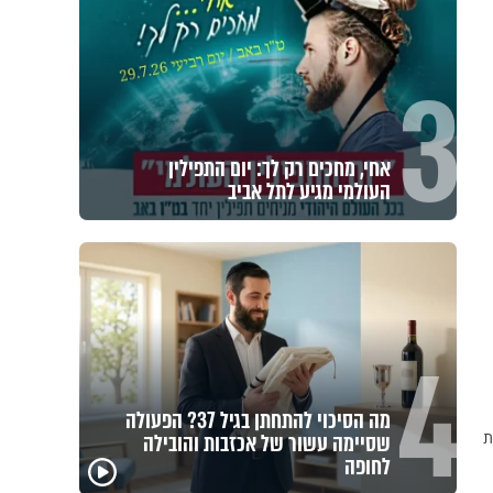
3
אחי, מחכים רק לך: יום התפילין
העולמי מגיע לתל אביב
4
מה הסיכוי להתחתן בגיל 37? הפעולה
שבחות ותהילות: אלו 28 מצוות
שסיימה עשור של אכזבות והובילה
לחופה
הרגעים הקשים ביותר
"הגמג