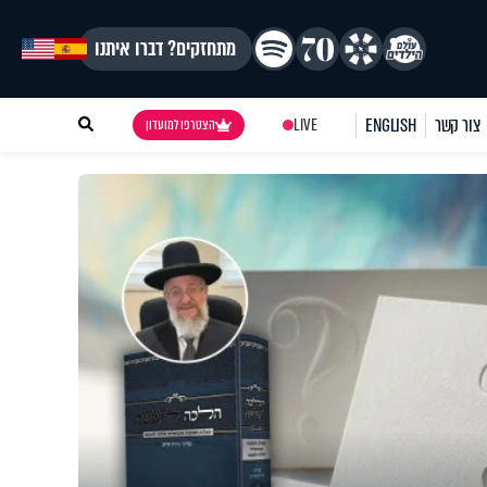
מתחזקים? דברו איתנו
צור קשר
ENGLISH
LIVE
הצטרפו למועדון