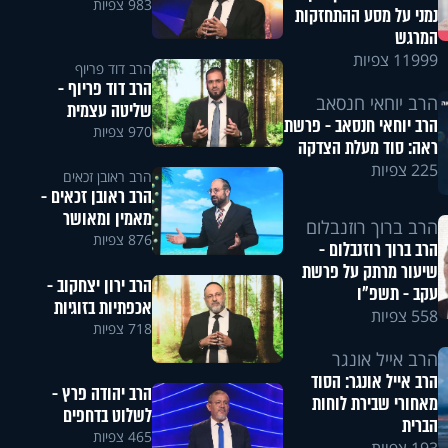
983 צפיות
נמני על מסע ההתחזקות
המרגש
11999 צפיות
הרב דוד פריוף
הרב דוד פריוף -
הרב יוחאי חנסאב
שליטה עצמית
הרב יוחאי חנסאב - פרשת
970 צפיות
ראה: סוד מעלת הצדקה
225 צפיות
הרב ראובן זכאים
הרב ראובן זכאים -
מאמין ומאושר
הרב ברוך רוזנבלום
876 צפיות
הרב ברוך רוזנבלום -
שיעור מרתק על פרשת
הרב ירון יצחקוב -
עקב - תשפ"ו
אכפתיות בזוגיות
558 צפיות
718 צפיות
הרב אייל אונגר
הרב אייל אונגר: הסוד
הרב יהודה פרץ -
מאחורי שבירת לוחות
לשלוט בדחפים
הברית
465 צפיות