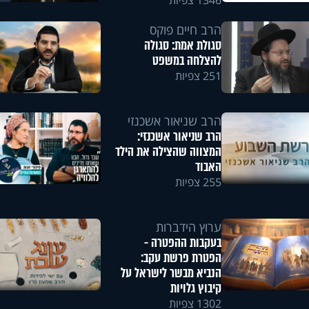
1346 צפיות
הרב חיים פוקס
סגולת אמת: סגולה
להצלחה במשפט
251 צפיות
הרב שניאור אשכנזי
הרב שניאור אשכנזי:
המצווה שהצילה את הילד
האבוד
255 צפיות
ערוץ הידברות
בעקבות ההפטרה -
הפטרת פרשת עקב:
הנביא מבשר לישראל על
קיבוץ גלויות
1302 צפיות