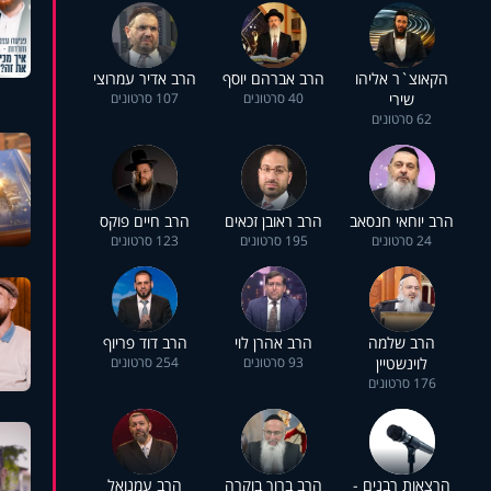
הקאוצ`ר אליהו
הרב אברהם יוסף
הרב אדיר עמרוצי
שירי
40 סרטונים
107 סרטונים
62 סרטונים
הרב יוחאי חנסאב
הרב ראובן זכאים
הרב חיים פוקס
24 סרטונים
195 סרטונים
123 סרטונים
הרב שלמה
הרב אהרן לוי
הרב דוד פריוף
לוינשטיין
93 סרטונים
254 סרטונים
176 סרטונים
הרצאות רבנים -
הרב ברוך בוקרה
הרב עמנואל