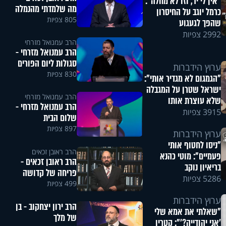
"אין לי יד, וזו לא מחלה":
מה שלמדתי מהנמלה
כרמל יוגב על החיסרון
805 צפיות
שהפך לגעגוע
2992 צפיות
הרב עמנואל מזרחי
הרב עמנואל מזרחי -
סגולות ליום הפורים
ערוץ הידברות
830 צפיות
"הגמגום לא מגדיר אותי":
ישראל שטרן על המגבלה
הרב עמנואל מזרחי
שלא עוצרת אותו
הרב עמנואל מזרחי -
3915 צפיות
שלום הבית
897 צפיות
ערוץ הידברות
"ניסו לחטוף אותי
הרב ראובן זכאים
פעמיים": מוטי כהנא
הרב ראובן זכאים -
בריאיון נוקב
פריחה של קדושה
5286 צפיות
499 צפיות
ערוץ הידברות
הרב ירון יצחקוב - בן
"שאלתי את אמא שלי
של מלך
'אני יהודייה?'": קטרין