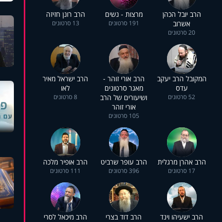
הרב יובל הכהן
מרצות - נשים
הרב רונן חזיזה
אשרוב
191 סרטונים
13 סרטונים
20 סרטונים
המקובל הרב יעקב
הרב אורי זוהר -
הרב ישראל מאיר
עדס
מאגר סרטונים
לאו
52 סרטונים
ושיעורים של הרב
8 סרטונים
אורי זוהר
105 סרטונים
הרב אהרן מרגלית
הרב עופר שרביט
הרב אופיר מלכה
17 סרטונים
396 סרטונים
111 סרטונים
הרב ישעיהו וינד
הרב דוד בצרי
הרב מיכאל לסרי