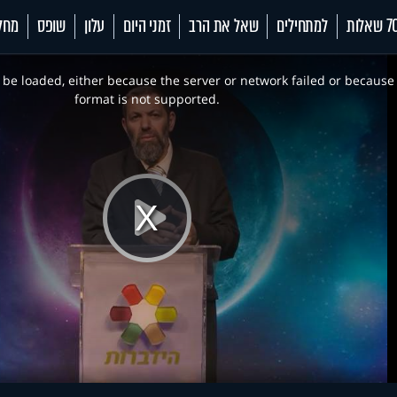
 שאלות
למתחילים
שאל את הרב
זמני היום
עלון
שופס
מחל
be loaded, either because the server or network failed or because
format is not supported.
Play
Video