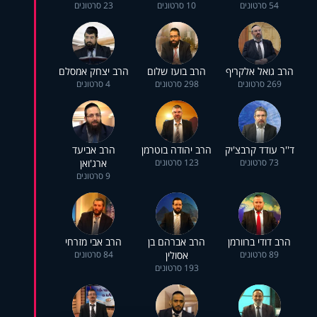
54 סרטונים
10 סרטונים
23 סרטונים
הרב גואל אלקריף
הרב בועז שלום
הרב יצחק אמסלם
269 סרטונים
298 סרטונים
4 סרטונים
ד''ר עודד קרבצ'יק
הרב יהודה בוטרמן
הרב אביעד
73 סרטונים
123 סרטונים
ארג'ואן
9 סרטונים
הרב דודי ברוורמן
הרב אברהם בן
הרב אבי מזרחי
89 סרטונים
אסולין
84 סרטונים
193 סרטונים