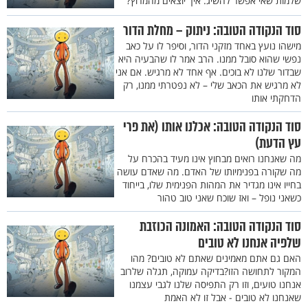
שלמות שאי אפשר להשיג. איך יוצאים מהמרוץ?
סוד הנקודה הטובה: ניתוק – מחלת הדור
מישהו נועץ באחד מזקני הדור, וסיפר לו על כאב
נפשי שהוא סובל ממנו. הרב אמר לו שהבעיה היא
שבדור שלנו לא בוכים. אף אחד לא מרגיש. אם אני
לא מרגיש את הכאב שלי – לא נפטרתי ממנו, רק
הדחקתי אותו
סוד הנקודה הטובה: אכלנו אותו (את פרי
עץ הדעת)
מה שאנחנו רואים מבחוץ אינו מעיד בהכרח על
מה שקורה בפנימיותו של האדם. מה שאדם עושה
בחייו אינו מגדיר את המהות הפנימית שלו, בייחוד
כשאני נופל – ואז שוכח שאני טוב טהור
סוד הנקודה הטובה: האמונה הכוזבת
שלפיה אנחנו לא טובים
האם גם אתם מאמינים שאתם לא טובים? מהו
המקור לתחושה הזו?בדיקה עמוקה, תגלה שלרוב
אנחנו טועים, וזו רק התפיסה שלנו לגבי עצמנו
שאנחנו לא טובים - אבל זו לא האמת