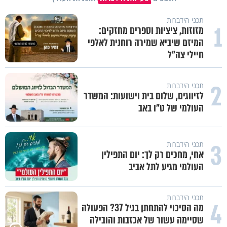
תכני הידברות
1
מזוזות, ציציות וספרים מחזקים:
המיזם שיביא שמירה רוחנית לאלפי
חיילי צה"ל
2
תכני הידברות
לזיווגים, שלום בית וישועות: המשדר
העולמי של ט"ו באב
3
תכני הידברות
אחי, מחכים רק לך: יום התפילין
העולמי מגיע לתל אביב
תכני הידברות
4
מה הסיכוי להתחתן בגיל 37? הפעולה
שסיימה עשור של אכזבות והובילה