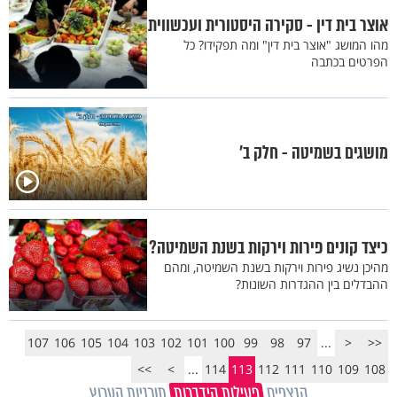
אוצר בית דין - סקירה היסטורית ועכשווית
מהו המושג "אוצר בית דין" ומה תפקידו? כל
הפרטים בכתבה
מושגים בשמיטה - חלק ב’
כיצד קונים פירות וירקות בשנת השמיטה?
מהיכן נשיג פירות וירקות בשנת השמיטה, ומהם
ההבדלים בין ההגדרות השונות?
107
106
105
104
103
102
101
100
99
98
97
...
<
<<
>>
>
...
114
113
112
111
110
109
108
הנצפים
פעילות הידברות
תוכניות הערוץ