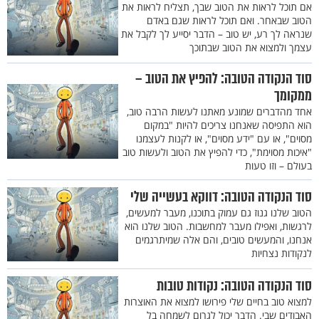
אם תוכל לראות את הטוב שבך, תצליח לראות את
הטוב שבאחר. ואם תוכל לראות שגם באדם
שנראה לך רע, יש טוב – הדבר יסייע לך לקבל את
עצמך ולמצוא את הטוב שבתוכך
סוד הנקודה הטובה: להפיץ את הטוב –
ממקומך
אחד מהדברים שמונע מאתנו לעשות הרבה טוב,
הוא התפיסה שאנחנו צריכים להיות "במקום
מסוים", או עם "ידע מסוים", או לקנות לעצמנו
"איכות מסוימת", כדי להפיץ את הטוב ולעשות טוב
בעולם – וזו טעות
סוד הנקודה הטובה: דווקא בעשייה שלי
הטוב שלנו גנוז גם עמוק בתוכנו, מעבר למעשים,
לרגשות, ואפילו מעבר למחשבות. הטוב שלנו הוא
אנחנו, והמעשים טובים, והם אלה שמיתרגמים
לנקודות נצחיות
סוד הנקודה הטובה: נקודות טובות
למצוא טוב בחיים שלי פירושו למצוא את האוצרות
האבודים שבי. הדבר יכול לגרום לשמחה בל