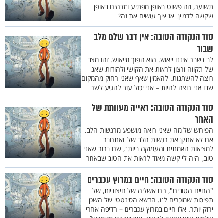
תשוער, וזה פשוט באופן מפתיע ומדהים באופן
שקשה לדמיין. אז איך עושים את זה?
סוד הנקודה הטובה: אין דבר שלם מלב
שבור
לב נשבר איננו ייאוש. הוא הפוך מייאוש. זהו מצב
של תקווה ורצון לראות את הקושי ולהודות שאני
רוצה להשתנות. להאמין שאף שאני רחוק מהמקום
שבו אני רוצה להיות – אני יכול עוד להגיע לשם
סוד הנקודה הטובה: ראייה מעוותת של
האחר
הפירוש של מה שאני רואה מושפע מרגשות הלב.
אם לא אתקן את רגשות הלב שלי ואתחבר
למציאות האמתית והעמוקה ביותר, שם ברור שאני
טוב, יהיה לי קשה מאוד לראות את הטוב שבאחר
סוד הנקודה הטובה: חיים במרוץ עכברים
"החיים הטובים", הם אשליה של חיצוניות, של
תפיסות שמוכְרים לנו. הדשא הסינטטי של השכן
ירוק יותר. אלו חיים במרוץ עכברים – רדיפה אחרי