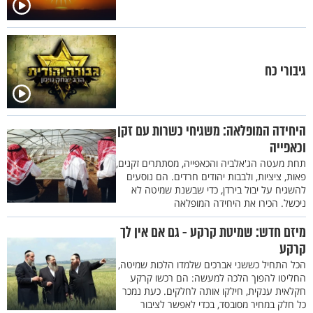
גיבורי כח
היחידה המופלאה: משגיחי כשרות עם זקן
וכאפייה
תחת מעטה הג'אלביה והכאפייה, מסתתרים זקנים,
פאות, ציציות, ולבבות יהודים חרדים. הם נוסעים
להשגיח על יבול בירדן, כדי שבשנת שמיטה לא
ניכשל. הכירו את היחידה המופלאה
מיזם חדש: שמיטת קרקע - גם אם אין לך
קרקע
הכל התחיל כששני אברכים שלמדו הלכות שמיטה,
החליטו להפוך הלכה למעשה: הם רכשו קרקע
חקלאית ענקית, חילקו אותה לחלקים. כעת נמכר
כל חלק במחיר מסובסד, בכדי לאפשר לציבור