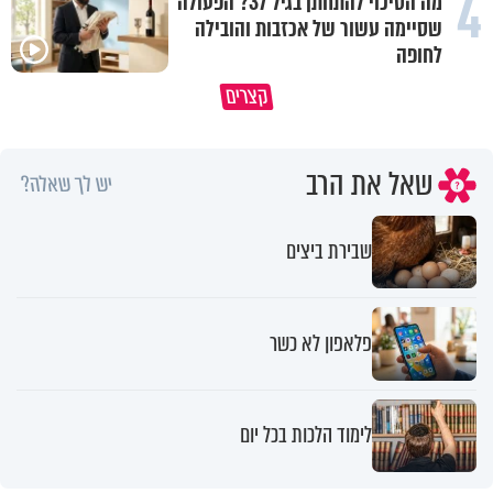
4
מה הסיכוי להתחתן בגיל 37? הפעולה
שסיימה עשור של אכזבות והובילה
לחופה
חתכו אותך בכביש? אפשר לחשוב מה
רבתם שוב? 💔 זה לא אומר
קצרים
קרה!
שהאהבה נגמרה
שאל את הרב
יש לך שאלה?
שבירת ביצים
פלאפון לא כשר
לימוד הלכות בכל יום