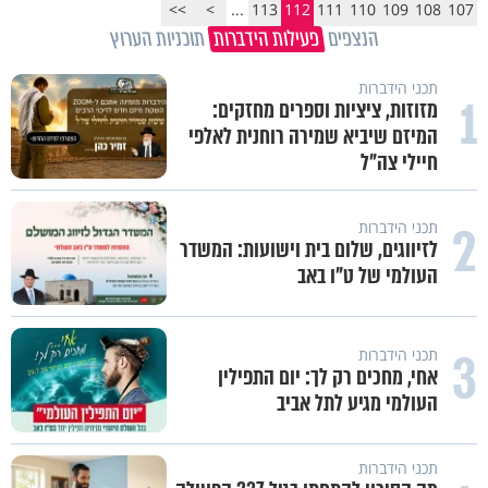
>>
>
...
113
112
111
110
109
108
107
הנצפים
פעילות הידברות
תוכניות הערוץ
תכני הידברות
1
מזוזות, ציציות וספרים מחזקים:
המיזם שיביא שמירה רוחנית לאלפי
חיילי צה"ל
2
תכני הידברות
לזיווגים, שלום בית וישועות: המשדר
העולמי של ט"ו באב
3
תכני הידברות
אחי, מחכים רק לך: יום התפילין
העולמי מגיע לתל אביב
תכני הידברות