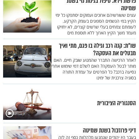
פרשת וירא: טיפול בגינות נוי בשנת
שמיטה
עצים ששורשיהם ארוכים ועמוקים יסתפקו כל ימי
הקיץ במי הגשמים הספוגים בעומק הקרקע.
לעומתם צמחים בעלי שרשים קצרים, לא יחזיקו
מעמד משך הקיץ הארוך ללא תוספת מים
שו"ת: קנה רכב וגילה בו פגם, מתי ואיך
מבטלים את העסקה?
לאחר הרכישה התברר שהמנוע שובק חיים. האם
מותר לבטל העסקה? האם לשלם דמי שימוש אחרי
נסיעה ברכב? כל הפרטים על עמדת התורה
בסוגיה צרכנית של ימינו
הסנגוריה הציבורית
דיני פרוזבול בשנת שמיטה
בעבר היו יהודים שנמנעו מלהלוות כסף זה לזה