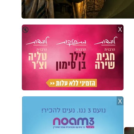
X
🔇
X