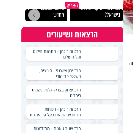
באיזה ארץ לומדים יותר
קצרים
גמרא בדרום קוריאה או
כל מה שנשבר יכול להיבנות
האם מ
בישראל?
מחדש
בשבת
הרצאות ושיעורים
הרב זמיר כהן - התהוות היקום
וגיל העולם
ה.
הרב ירון אשכנזי - הציצית,
השכפ"ץ היהודי
הרב יצחק בצרי - גלגול נשמות
ביהדות
הרב זמיר כהן - הכוחות
הרוחניים שבאדם על פי היהדות
הרב שניר גואטה - ההזדמנות