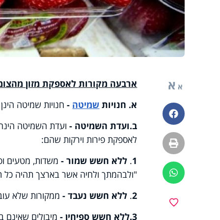
א
ארבעה מקורות לאספקת מזון מהצו
א
א. חנויות
שמיטה
-
חנויות שמיטה הינן
פייסבוק
ב.
ועדת השמיטה -
ועדת השמיטה הינה ג
לאספקת פירות וירקות שהם:
הדפסה
1
.
ללא חשש שמור -
משדות, מטעים ופ
ווטסאפ
"ולבהמתך ולחיה אשר בארצך תהיה כל ת
2
.
ללא חשש נעבד -
ממקורות שלא עובד
מועדפים
3.
ללא חשש ספיחין -
מיבולים שאינם בג