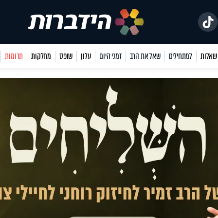
למתחילים
שאל את הרב
זמני היום
עלון
שופס
מחלקות
תרומות