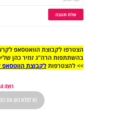
שלח תגובה
בהשתתפות הרה"ג זמיר כהן שליט
>> להצטרפות
לקבוצת הווטסאפ ל
רוצה הת