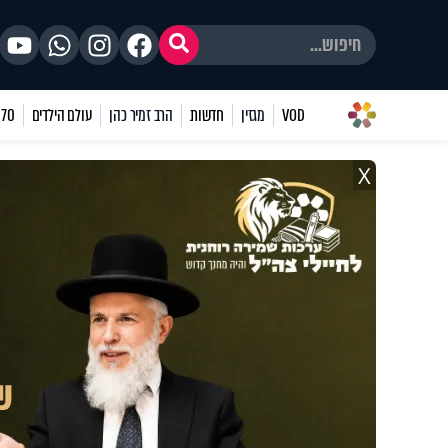
VOD
מגזין
חדשות
הרב זמיר כהן
עולם הילדים
70 שאלות
X