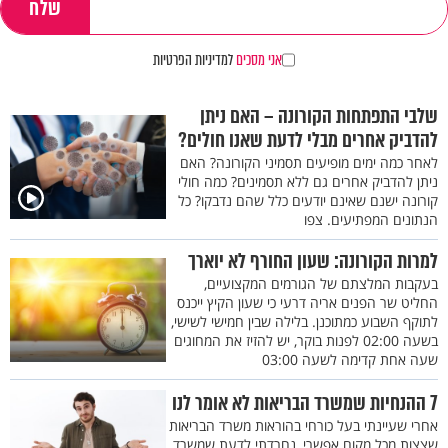
אני מסכים
למדיניות הפרטיות
שלבי התפתחות הקורונה – האם ניתן
להדביק אחרים מבלי לדעת שאנו חולים?
לאחר כמה ימים מופיעים תסמיני הקורונה? האם
ניתן להדביק אחרים גם ללא תסמינים? כמה חולי
קורונה ישנם שאינם יודעים כלל שהם נדבקו? כל
הנתונים המפתיעים. צפו
למרות הקורונה: שעון החורף לא יוארך
בעקבות המלצתם של הגורמים המקצועיים,
החליט שר הפנים אריה דרעי כי שעון הקיץ ייכנס
לתוקף השבוע כמתוכנן. בלילה שבין חמישי לשישי,
בשעה 02:00 לפנות בוקר, יש להזיז את המחוגים
שעה אחת קדימה לשעה 03:00
7 ההנחיות שמשרד הבריאות לא אומר לנו
אחרי שעיינתי בעל כורחי בהוראות משרד הבריאות
שצצות מכל מקום אפשרי, נחרדתי לדעת שמשרד