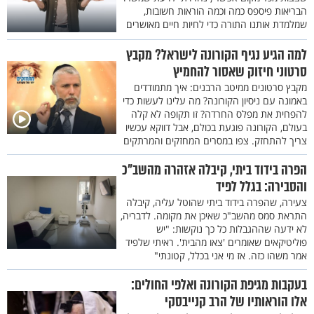
הבריאות פיספס כמה וכמה הוראות חשובות,
שמלמדת אותנו התורה כדי לחיות חיים מאושרים
למה הגיע נגיף הקורונה לישראל? מקבץ
סרטוני חיזוק שאסור להחמיץ
מקבץ סרטונים ממיטב הרבנים: איך מתמודדים
באמונה עם ניסיון הקורונה? מה עלינו לעשות כדי
להפחית את מפלס החרדה? זו תקופה לא קלה
בעולם, הקורונה פוגעת בכולם, אבל דווקא עכשיו
צריך להתחזק. צפו במסרים המחזקים והמרתקים
הפרה בידוד ביתי, קיבלה אזהרה מהשב"כ
והסבירה: בגלל לפיד
צעירה, שהפרה בידוד ביתי שהוטל עליה, קיבלה
התראת סמס מהשב"כ שאיכן את מקומה. לדבריה,
לא ידעה שההגבלות כל כך נוקשות: "יש
פוליטיקאים שאומרים 'צאו מהבית'. ראיתי שלפיד
אמר משהו כזה. אז מי אני בכלל, קטונתי"
בעקבות מגיפת הקורונה ואלפי החולים:
אלו הוראותיו של הרב קנייבסקי