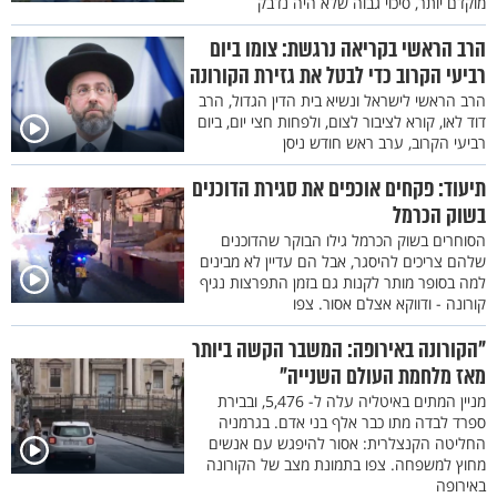
מוקדם יותר, סיכוי גבוה שלא היה נדבק
הרב הראשי בקריאה נרגשת: צומו ביום
רביעי הקרוב כדי לבטל את גזירת הקורונה
הרב הראשי לישראל ונשיא בית הדין הגדול, הרב
דוד לאו, קורא לציבור לצום, ולפחות חצי יום, ביום
רביעי הקרוב, ערב ראש חודש ניסן
תיעוד: פקחים אוכפים את סגירת הדוכנים
בשוק הכרמל
הסוחרים בשוק הכרמל גילו הבוקר שהדוכנים
שלהם צריכים להיסגר, אבל הם עדיין לא מבינים
למה בסופר מותר לקנות גם בזמן התפרצות נגיף
קורונה - ודווקא אצלם אסור. צפו
"הקורונה באירופה: המשבר הקשה ביותר
מאז מלחמת העולם השנייה"
מניין המתים באיטליה עלה ל- 5,476, ובבירת
ספרד לבדה מתו כבר אלף בני אדם. בגרמניה
החליטה הקנצלרית: אסור להיפגש עם אנשים
מחוץ למשפחה. צפו בתמונת מצב של הקורונה
באירופה