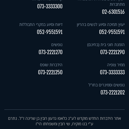
מתחברות
073-3333300
02-6301516
יעוץ תמיכה וסיוע לנשים בהריון
דיווח וסיוע במקרי התבוללות
052-9551591
052-9551591
הזמנת חוגי בית (בחינם)
נופשים
073-2221270
073-2221290
ממיר צופיה
הידברות שופס
073-2221250
073-3333333
נופשים וסמינרים בחו"ל
073-2221202
אתר הידברות החדש מוקדש לע"נ כלאפו גדעון רובין בן שרינה ז"ל. נתרם
ע"י בנו מוקירו, שי רובין ומשפחתו הי"ו