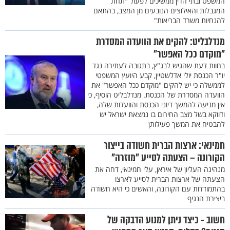
המשפט ובתי הדין ממשיכים לפעול "תחת
המגבלות והאילוצים הנובעים מן המצב, בהתאם
להנחיות משרד הבריאות"
מנדלבליט: להקים את הוועדה המסדרת
"מוקדם ככל האפשר"
בחוות דעת שהגיש לבג"ץ, בתגובה לעתירה נגד
יו"ר הכנסת יולי אדלשטיין, קבע היועץ המשפטי
לממשלה כי יש להקים "מוקדם ככל האפשר" את
הוועדה המסדרת של הכנסת. מנדלבליט הוסיף, כי
אין מניעה להמשך דיוני הכנסת והוועדות שלה,
ודווקא בשל מצב החירום בו נמצאת ישראל יש
להבטיח את המשך פעילותן
חמינאי: ארצות הברית חשודה בייצור
הקורונה – הצעתה לסייע "מוזרה"
מנהיגה העליון של איראן, עלי חמינאי, דחה את
הצעתה של ארצות הברית לסייע לארצו
בהתמודדות עם הקורונה, והאשים כי היא חשודה
ביצירת הנגיף
חשוב - כיצד ניתן למנוע הדבקה של