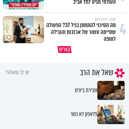
העולמי מגיע לתל אביב
תכני הידברות
4
מה הסיכוי להתחתן בגיל 37? הפעולה
שסיימה עשור של אכזבות והובילה
לחופה
באיזה ארץ לומדים יותר גמרא בדרום
קצרים
קוריאה או בישראל?
כל מה שנשבר יכול להיבנות מחד
שאל את הרב
יש לך שאלה?
שבירת ביצים
פלאפון לא כשר