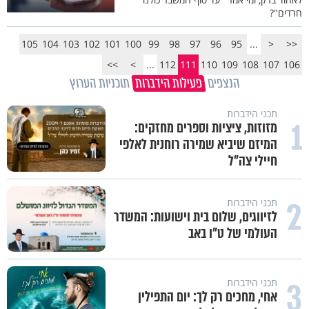
חרדים"?
105
104
103
102
101
100
99
98
97
96
95
...
<
<<
>>
>
...
112
111
110
109
108
107
106
הנצפים
פעילות הידברות
תוכניות הערוץ
תכני הידברות
1
מזוזות, ציציות וספרים מחזקים:
המיזם שיביא שמירה רוחנית לאלפי
חיילי צה"ל
2
תכני הידברות
לזיווגים, שלום בית וישועות: המשדר
העולמי של ט"ו באב
3
תכני הידברות
אחי, מחכים רק לך: יום התפילין