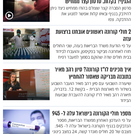
הנגיף? בקלות. סרטון קצר ממחיש
סרטון הסברה קצר שצולם בהודו ממחיש כיצד ניתן
להידבק בנגיף ובאיזו קלות אפשר למנוע את
ההדבקה. צפו
2 חולי קורונה ראשונים אובחנו ברצועת
עזה
על פי הודעת משרד הבריאות בעזה, שני החולים
חזרו לאחרונה מביקור בפקיסטן, והועברו לבידוד
בבית חולים שדה שהוקם בסמוך למעבר רפיח
איך מכינים לו"ז קורונה? סיון רהב מאיר
בתובנה מבריקה שאסור להחמיץ
שיעורה השבועי עם סיון רהב מאיר הועבר השבוע
בשידור חי מארצות הברית – בקשת 12. בדבריה,
תיארה רהב מאיר לו"ז קורונה להעברת שבועות
הבידוד
מספר חולי הקורונה בישראל עלה ל- 945
על פי העדכון האחרון ממשרד הבריאות, מספר
הנדבקים בנגיף הקורונה בישראל עלה ל- 945.
מצבם של 20 חולים מוגדר קשה, 24 במצב בינוני