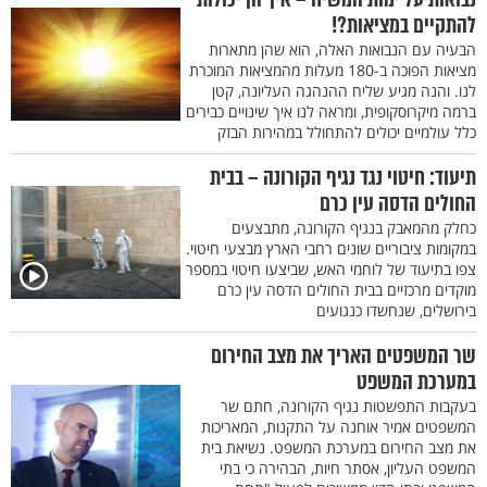
להתקיים במציאות?!
הבעיה עם הנבואות האלה, הוא שהן מתארות
מציאות הפוכה ב-180 מעלות מהמציאות המוכרת
לנו. והנה מגיע שליח ההנהגה העליונה, קטן
ברמה מיקרוסקופית, ומראה לנו איך שינויים כבירים
כלל עולמיים יכולים להתחולל במהירות הבזק
תיעוד: חיטוי נגד נגיף הקורונה – בבית
החולים הדסה עין כרם
כחלק מהמאבק בנגיף הקורונה, מתבצעים
במקומות ציבוריים שונים רחבי הארץ מבצעי חיטוי.
צפו בתיעוד של לוחמי האש, שביצעו חיטוי במספר
מוקדים מרכזיים בבית החולים הדסה עין כרם
בירושלים, שנחשדו כנגועים
שר המשפטים האריך את מצב החירום
במערכת המשפט
בעקבות התפשטות נגיף הקורונה, חתם שר
המשפטים אמיר אוחנה על התקנות, המאריכות
את מצב החירום במערכת המשפט. נשיאת בית
המשפט העליון, אסתר חיות, הבהירה כי בתי