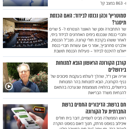
ו- 863 במצב קל
סמוטריץ’ וכהן נכנסו לבידוד: האם הכנסת
תיסגר?
שר התחבורה וסגן שר האוצר הצטרפו ל- 5 שרים
וחברי כנסת שנכנסו בימים האחרונים לבידוד ביתי,
לאחר ששהו בקרבת חולי קורונה. מנכ"ל הכנסת,
אלברט סחרוביץ', אמר כי אם עשרות חברי כנסת
ייאלצו להיכנס לבידוד – פעילות הכנסת תושבת
קורבן הקורונה הראשון הובא למנוחות
בירושלים
אריה אבן ז"ל, שהלך לעולמו בעקבות סיבוכים של
נגיף הקורונה, הובא למנוחות בהר המנוחות
בירושלים, בהלוויה מצומצמת שנערכה בהתאם
להנחיות משרד הבריאות
חם ברשת: הדיבורים החמים ברשת
החברתית על הקורונה
ראש הממשלה מביט לשמיים, דובר בית חולים
איכילוב בפוסט מרתק, חנוך דאום בפוסט הוקרה
לאהוד ברק, ומי אמר "עד סוף המשבר כולנו