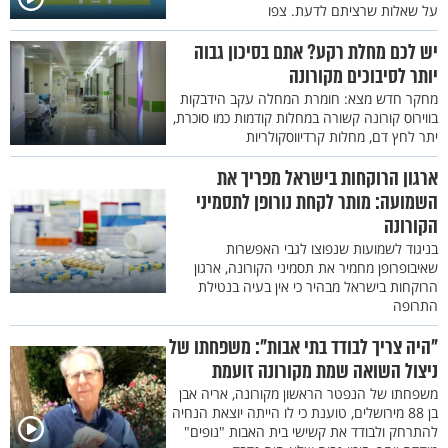
על שאלות שרציתם לדעת. צפו
יש לכם מחלת רקע? אתם בסיכון גבוה
יותר לסיבוכים מקורונה
מחקר חדש מצא: חומרת המחלה עקב הידבקות
בווירוס קורונה קשורה במחלות קודמות כמו סוכרת,
יתר לחץ דם, מחלות קרדיווסקולריות
ארגון הרוקחות בישראל מפריך את
השמועה: מותר לקחת נורופן לתסמיני
הקורונה
בניגוד לשמועות שנפוצו לגבי האפשרות
שאיבופרופן מחמיר את תסמיני הקורונה, ארגון
הרוקחות בישראל מבהיר כי אין בעיה בנטילת
התרופה
"היה צריך לבודד בתי אבות": משפחתו של
ניצול השואה שמת מקורונה זועמת
משפחתו של הנפטר הראשון מקורונה, אריה אבן
בן 88 מירושלים, טוענת כי לו הייתה יוצאת הנחיה
להתרחק ולבודד את קשישי בית האבות "נופים"