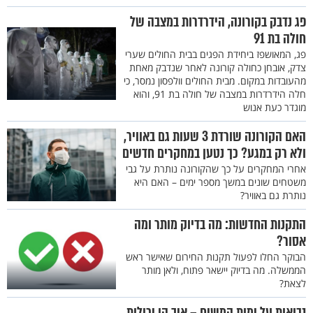
פג נדבק בקורונה, הידרדרות במצבה של
חולה בת 91
פג, המאושפז ביחידת הפגים בבית החולים שערי
צדק, אובחן כחולה קורונה לאחר שנדבק מאחת
מהעובדות במקום. מבית החולים וולפסון נמסר, כי
חלה הידרדרות במצבה של חולה בת 91, והוא
מוגדר כעת אנוש
האם הקורונה שורדת 3 שעות גם באוויר,
ולא רק במגע? כך נטען במחקרים חדשים
אחרי המחקרים על כך שהקורונה נותרת על גבי
משטחים שונים במשך מספר ימים – האם היא
נותרת גם באוויר?
התקנות החדשות: מה בדיוק מותר ומה
אסור?
הבוקר החלו לפעול תקנות החירום שאישר ראש
הממשלה. מה בדיוק יישאר פתוח, ולאן מותר
לצאת?
נבואות על ימות המשיח – איך הן יכולות