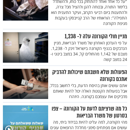
"על כל אחד ואחד להתחזק בכל כוחו, ולהשתדל
בלימוד התורה, ובכוחה להגן ולהציל מכל צרה,
ולהתענות ביום רביעי הקרוב, ועיקר התענית הוא
התפילה": הוראותיו של הרב קנייבסקי בעקבות
מגיפת הקורונה
מניין חולי הקורונה עלה ל- 1,238
על פי העדכון האחרון של משרד הבריאות, מניין
הנדבקים בנגיף הקורונה בישראל זינק ל- 1,238.
מצבם של 1,142 מהחולים קל, 34 במצב בינוני ו-
24 במצב קשה
הפעולות שלא חשבתם שיכולות להדביק
אתכם בקורונה
אתם עושים אותן בהיסח הדעת, בלי לחשוב בכלל,
אבל בפעולות הקטנות האלה יכול להיות שאתם
מדביקים את עצמכם בקורונה. היזהרו
כל מה שרציתם לדעת על הקורונה – צפו
בסרטון של משרד הבריאות
מהי הקורונה, למה עלינו להיות בבידוד ביתי, מה
עושים אם מפתחים סימני מחלה? הרופאים עונים