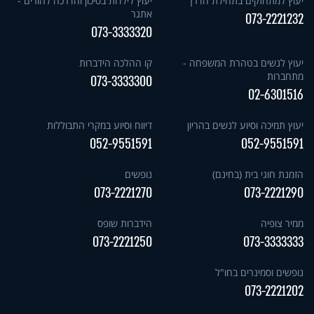
יעוץ למתחזקים בתחילת הדרך
יעוץ לילדות בסיכון והדרכה להורים -
אתגר
073-2221232
073-3333320
יעוץ לנשים בטהרת המשפחה -
קו ההלכה הידברות
מתחברות
073-3333300
02-6301516
יעוץ תמיכה וסיוע לנשים בהריון
דיווח וסיוע במקרי התבוללות
052-9551591
052-9551591
הזמנת חוגי בית (בחינם)
נופשים
073-2221270
073-2221290
ממיר צופיה
הידברות שופס
073-2221250
073-3333333
נופשים וסמינרים בחו"ל
073-2221202