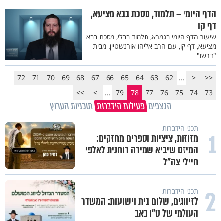
הדף היומי – תלמוד, מסכת בבא מציעא,
דף קו
שיעור הדף היומי בגמרא, תלמוד בבלי, מסכת בבא
מציעא, דף קו, עם הרב אליהו אורנשטיין. מבית
"דרשו"
72
71
70
69
68
67
66
65
64
63
62
...
<
<<
>>
>
...
79
78
77
76
75
74
73
הנצפים
פעילות הידברות
תוכניות הערוץ
תכני הידברות
1
מזוזות, ציציות וספרים מחזקים:
המיזם שיביא שמירה רוחנית לאלפי
חיילי צה"ל
2
תכני הידברות
לזיווגים, שלום בית וישועות: המשדר
העולמי של ט"ו באב