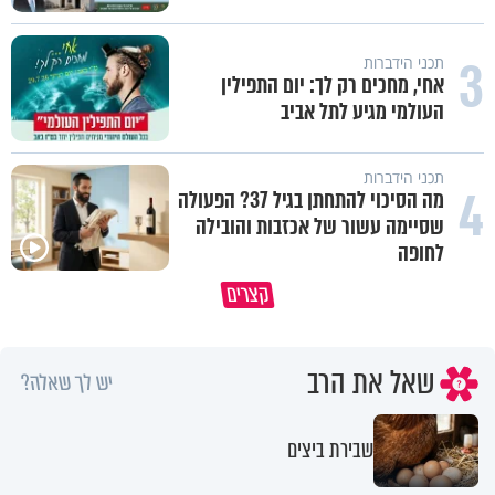
3
תכני הידברות
אחי, מחכים רק לך: יום התפילין
העולמי מגיע לתל אביב
תכני הידברות
4
מה הסיכוי להתחתן בגיל 37? הפעולה
שסיימה עשור של אכזבות והובילה
לחופה
קצרים
מדוע האמונה נמשלה למלח?
גם ׳הרע׳ זה הרחמים של בורא ע
שאל את הרב
יש לך שאלה?
שבירת ביצים