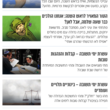
ענייני הגשמיות, ואילו בראש השנה, היום שבו הכל
נקבע, כמעט ואין אזכורים לבקשות פרטיות. מדוע?
הטור המאויר לראש השנה: אנחנו הולכים
כבר שעה שלמה, אבל לאן?
פתחתי את עיני לאט, מסתכל סביב. מדשאות
ירוקים, מחצלות, בריכה גדולה עם מים כחולים
וצלולים. "הגעתי כנראה לגן עדן", אמרתי לעצמי.
"אפילו לא הרגשתי שהרגו אותי"
עשרת ימי תשובה – קבלות והנהגות
טובות
מתי מוציאים את השבת? ומהי החשיבות המיוחדת
של דרשת שבת שובה?
עשרת ימי תשובה – בינוניים תלויים
ועומדים
מהו בשר "חלק"? ומהי החשיבות הגדולה של
תפילה בציבור? קבלות טובות לימים אלה