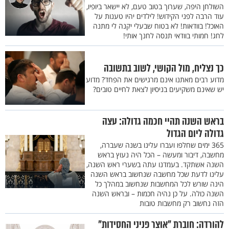
השולחן היפה, שערוך בטוב טעם, לא יישאר ביופיו,
עוד הרבה לפני הקידוש! לילדים יהיו טענות על
האוכל! בוודאות! לא בטוח שבעלי יקנה לי מתנה
לחג! חמותי בוודאי תנסה לחנך אותי!
כך נצליח, מול הקושי, לשוב בתשובה
מדוע רבים מאתנו אינם מרגישים את הפחד? מדוע
יש שאינם משקיעים בניסיון לצאת לחיים טובים?
בראש השנה תהיי חכמה גדולה: עצה
גדולה ליום הגדול
365 ימים שחלפו ועברו עלינו בשנה שעברה,
מחשבה, דיבור ומעשה – הכל היה נעוץ בראש
השנה אשתקד. בעמדנו עתה בשערי ראש השנה,
עלינו לדעת שכל מחשבה שנחשוב בראש השנה
הינה שורש לכל המחשבות שנחשוב במהלך כל
השנה כולה. על כן נהיה חכמות – ובראש השנה
הזה נחשוב רק מחשבות טובות
להורדה: חוברת "אוצר פניני החסידות"