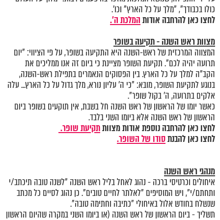
כולו בכבודך", "מלך על כל הארץ" וכו'.
לחצו כאן להרחבה אודות
המלכת ה'.
מצוות ראש השנה - תקיעה בשופר
המצווה המרכזית של ראש-השנה היא התקיעה בשופר, על פי הציווי: "יום
תרועה יהיה לכם". תקיעת השופר מציינת כי ביום זה אנו ממליכים את
הקב"ה למלך על כל הארץ. בין הפסוקים הנאמרים בתפילת ראש-השנה,
בנוגע לתקיעת השופר, מובא: "כי ה' עליון נורא, מלך גדול על כל הארץ... עלה
אלקים בתרועה, ה' בקול שופר".
כאשר יומו של הראשון של ראש השנה חל בשבת, אין תוקעים בשופר ביום
הראשון של ראש השנה אלא ביומו השני בלבד.
לחצו כאן להרחבה נוספת אודות מצוות
תקיעת שופר.
לחצו כאן להבנת
סודו של השופר.
מנהגי ראש השנה
איחולים וכרטיסי ברכה - נהוג לאחל בליל ראש השנה "לשנה טובה תיכתב/י
ותחתם/י", ויש המוסיפים "לאלתר לחיים טובים". כן נהוג לסיים כל מכתב
שנשלח בחודש אלול באיחולי "כתיבה וחתימה טובה".
תשליך - ביום הראשון של ראש השנה (או ביומו השני במקרה שהיום הראשון