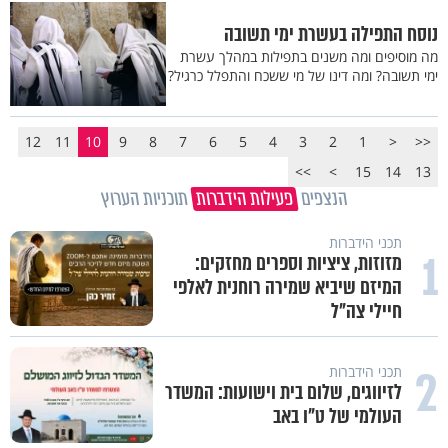
נוסח התפילה בעשרת ימי תשובה
מה מוסיפים ומה משנים בתפילות במהלך עשרת
ימי תשובה? ומה דינו של מי ששכח והתפלל כרגיל?
12
11
10
9
8
7
6
5
4
3
2
1
<
<<
>>
>
15
14
13
הנצפים
פעילות הידברות
תוכניות הערוץ
תכני הידברות
1
מזוזות, ציציות וספרים מחזקים:
המיזם שיביא שמירה רוחנית לאלפי
חיילי צה"ל
2
תכני הידברות
לזיווגים, שלום בית וישועות: המשדר
העולמי של ט"ו באב