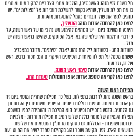
חל בשבת לפי מנהג האשכנזים), הולכים אחרי הצהריים למקור מים ואומרים
בו את תפילת תשליך, שהיא בקשה להשלכת העבירות אל "מצולות ים". יש
נוהגים לנער את שולי הבגדים כסמל להתנערות מהעוונות.
לחצו כאן להרחבה אודות מנהג
התשליך,
הימנעות משינה ביום - יש הנוהגים להימנע משינה ביומו של ראש השנה, על
פי דברי התלמוד הירושלמי שהובאו אצל הפוסקים, שהישן בראש השנה ישן
מזלו.
סעודות החג - בסעודות ליל החג נהוג לאכול "סימנים". מדובר במאכלים
ששמם מסמל על תפילה מיוחדת. הסימנים העיקריים הם: תפוח בדבש, ראש
של דג, גזר ועוד.
לחצו כאן להרחבה אודות
סימני ראש השנה
.
לחצו כאן לקריאה נוספת אודות אופן התנהלות
סעודת החג.
תפילות ראש השנה
בראש השנה נהוג להרבות בתפילות. בשל כך, תפילות שחרית ומוסף ביום זה
הן ארוכות במיוחד, חגיגיות וכוללות פיוטים. הפיוטים משתנים בין העדות וכך
גם הלחנים. הדגש בתפילות ופיוטים הוא המלכת ה' והעמידה לפניו במשפט.
תפילת העמידה של מוסף כוללת שלוש חטיבות תפילה מיוחדות - מלכויות
זכרונות ושופרות - הכוללות גם פסוקים מהתנ"ך המבטאים את שלושת
הנושאים האלו. לפני תקיעת שופר נהוג בקהילות ספרד לשיר את הפיוט "עת