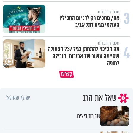
3
תכני הידברות
אחי, מחכים רק לך: יום התפילין
העולמי מגיע לתל אביב
תכני הידברות
4
מה הסיכוי להתחתן בגיל 37? הפעולה
שסיימה עשור של אכזבות והובילה
לחופה
קצרים
מדוע האמונה נמשלה למלח?
גם ׳הרע׳ זה הרחמים של בורא ע
שאל את הרב
יש לך שאלה?
שבירת ביצים