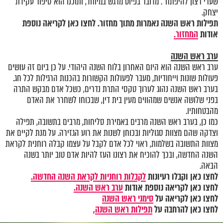
שערי רצון להיפתח". מדובר בפיוט מרגש במיוחד, ותוכנו הוא סיפור עקידת
יצחק.
תפילות ראש השנה נאמרות מתוך מחזור. לחצו כאן לקריאה נוספת
אודות
המחזור.
ערב ראש השנה
ערב ראש השנה הוא היום האחרון בלוח השנה היהודי. על כן ביום זה עושים
פעולות שונות וייחודיות, מעבר לפעולות הקשורות בהכנות הרגילות לכל חג.
בערב ראש השנה נהוג לערוך טקסי התרת נדרים, כשכל אדם מבקש התרה
בפני שלושה אנשים שמהווים מעין בית דין, שבכוחו לשחרר את האדם
מהבטחותיו.
כמו כן, בערב ראש השנה מרבים באמירת סליחות, מרבים בתשובה, תפילה
וצדקה שהם מצוות סגוליות ובכוחן לשנות את רוע הגזירה. על מנת לקיים את
מצוות התשובה בשלמות, ראוי לכל אדם לקבל על עצמו קבלה רוחנית לקראת
השנה החדשה, ובכך להוכיח את רצונו העז להיות אדם טוב יותר בשנה
הבאה.
לחצו כאן וקבלו רעיונות
לקבלות רוחניות לקראת השנה החדשה.
לחצו כאן לקריאה נוספת אודות
ערב ראש השנה.
לחצו כאן לקריאה על
סימני ראש השנה
לחצו כאן להרחבה על
תפילות ראש השנה,