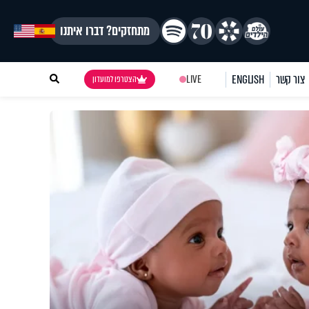
מתחזקים? דברו איתנו
צור קשר
ENGLISH
LIVE
הצטרפו למועדון