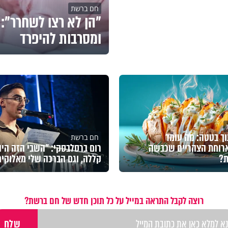
חם ברשת
"הן לא רצו לשחרר": 
ומסרבות להיפרד
וך בטטה: מה עומד
חם ברשת
ארוחת הצהריים שכבשה
רום ברסלבסקי: "השבי הזה היה
?
קללה, וגם הברכה שלי מאלוקים
רוצה לקבל התראה במייל על כל תוכן חדש של חם ברשת?