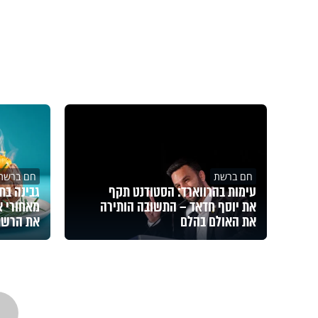
חם ברשת
חם ברשת
עימות בהרווארד: הסטודנט תקף
גבינה בת
את יוסף חדאד – התשובה הותירה
מאחורי 
את האולם בהלם
את הרשת