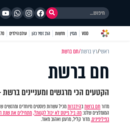
VOD
מגזין
חדשות
הרב זמיר כהן
עולם הילדים
70 שאלות
ראשי
רץ ברשת
חם ברשת
חם ברשת
הקטעים הכי מרגשים ומעניינים ברשת -
מדור
חם ברשת
ב
הידברות
מכיל עשרות פוסטים מיוחדים ומרגשים שכב
המומלצים שלנו:
מה ביל גייטס לא יכול לקנות?,
מתחילים את שנת הל
בפיליפינים.
מדור קליל, מרענן ואהוב מאוד.