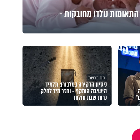
התאומות נולדו מחובקות -
חם ברשת
ניסיון הדקירה במלבורן: תלמיד
הישיבה הותקף - וחזר מיד לחלק
"
נרות שבת וחלות