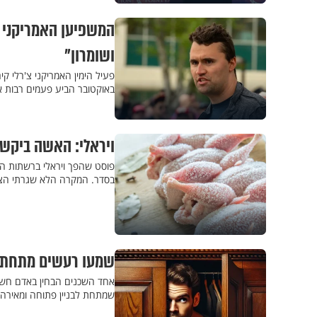
המשפיען האמריקני ש
ושומרון"
באוקטובר הביע פעמים רבות א
ויראלי: האשה ביקש
פוסט שהפך ויראלי ברשתות הח
בסדר. המקרה הלא שגרתי הצי
שמעו רעשים מתחת לב
אחד השכנים הבחין באדם חשו
שמתחת לבניין פתוחה ומאירה -