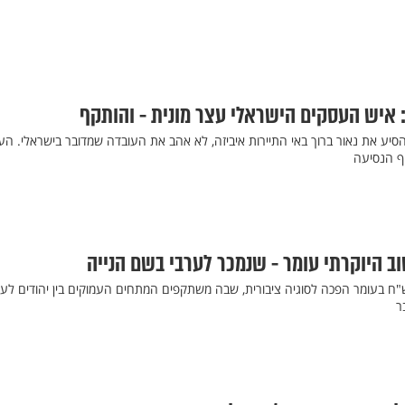
 איש העסקים הישראלי עצר מונית - והותקף
סיע את נאור ברוך באי התיירות איביזה, לא אהב את העובדה שמדובר בישראלי. הע
וף הנסיעה
וב היוקרתי עומר - שנמכר לערבי בשם הנייה
ן בשווי 5.5 מיליון ש"ח בעומר הפכה לסוגיה ציבורית, שבה משתקפים המתחים העמוקים בין יהודים ל
ר