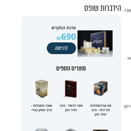
הידברות שופס
חם ברשת: שתי תיירות הצטלמו כשהן יושבות על אחד החפצים הרדיואקטיביים בעולם, שריד מהאסון הגרעיני ב-1986.
ערכת המקדש
690
לרכישה
וא
מוצרים נוספים
טון
סט ארכיאולוגיה
ספר דניאל - הרב
אוצר הסגולות -
תנ"כית - הרב
זמיר כהן
הרב יצחק בצרי
זמיר כהן