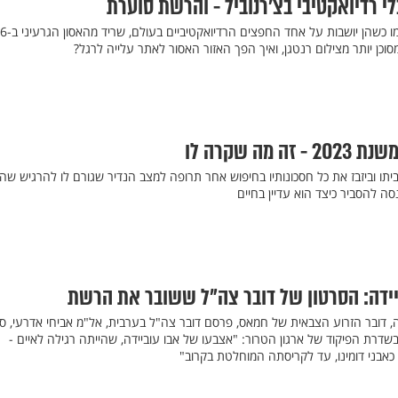
י רדיואקטיבי בצ'רנוביל - והרשת סוערת
כן יותר מצילום רנטגן, ואיך הפך האזור האסור לאתר עלייה לרגל?
מה שקרה לו
יס, בן 32, מכר את ביתו וביזבז את כל חסכונותיו בחיפוש אחר תרופה למצב הנדיר שגורם לו להרגיש שה
ה להסביר כיצד הוא עדיין בחיים
יידה: הסרטון של דובר צה"ל ששובר את הרשת
ה, דובר הזרוע הצבאית של חמאס, פרסם דובר צה"ל בערבית, אל"מ אביחי אדרעי, סר
דרת הפיקוד של ארגון הטרור: "אצבעו של אבו עוביידה, שהייתה רגילה לאיים -
אבני דומינו, עד לקריסתה המוחלטת בקרוב"