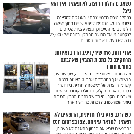
נשאב מהחלון החוצה. לא תאמינו איך הוא
ניצל
במהלך טיסה מברמינגהם שבאנגליה למלאגה
בשנת 2015, התנפצו לפתע שניים מתוך שישה
חלונות בתא הטייס וכך מצא עצמו קפטן טים
לנקסטר נשאב החוצה מהחלון, בגובה של 23,000
רגל. לא תאמינו איך זה הסתיים
אורי רווח, mc שירי, ויניב הדר בראיונות
מרתקים: כל כתבות המגזין שאהבתם
בחודש חשוון
מה מסתתר מאחורי יצירת הקורונה, שכבשה את
הרשת? איך מתמודדים אחרי 3 תאונות דרכים
קשות? היוצרת של "משפחה חרדית בקורונה"
בסודות מאחורי הקלעים, וחולי הקורונה הקשים
משתפים. מקבץ מיוחד של כתבות המגזין הטובות
ביותר שפורסמו בהידברות בחודש האחרון
כשהרכב פגע בילד חזיתית, הרופאים לא
האמינו למראה עיניהם. צפו בפרסום הנס
"הרופאים שראו את סרטון התאונה לא האמינו,