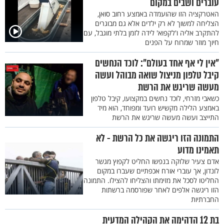
עוברים ושבים במקום
האטרקציה הזו שהועמדה באמצע רחוב סואן,
הצליחה למשוך לא רק ילדים אלא גם מבוגרים
להתקרב אליה ו'לקפוא' לידה לזמן בלתי מוגבל, עם
חיוך מוזר שמרוח על הפנים
"אין לי אף אחד בעולם": לוכד הנחשים
קיבל טלפון מניצול שואה מבוהל ועשה
מעשה שריגש את הרשת
כשאבי מזרחי, לוכד נחשים במקצועו, קיבל טלפון
באמצע הלילה מקשיש רועד ומפוחד, הוא מיד
התייצב ועשה מעשה שריגש את הרשת
התמונה הזו ריגשה את כל הרשת - לא
תאמינו מדוע
אדם צעיר שלוקה בנפשו החליט לקפוץ מגשר
לונדון, אך עוברי אורח אכפתיים שעברו במקום
החליטו לסכל את מזימתו והצליחו להצילו. התמונה
הזו ריגשה אלפים לאחר שפורסמה ברשתות
החברתיות
בת 12 הדהימה את הקהילה המדעית