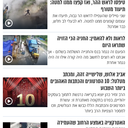
טיפסו לראש ההר, ואז קפצו ממנו למטה:
תיעוד מטורף
שני טיילים שהעפילו לראש הר גבוה, תיעדו את
עצמם קופצים ממנו למטה. לא לבעלי לב חלש,
כבר אמרנו?
לראות ולא להאמין: החניה הכי הזויה
שתראו היום
הפעם זה נגמר בנס והחנייה הושלמה בשלום - אך
אנחנו לא רוצים לחשוב מה היה קורה אילו זה היה
נגמר אחרת
אביב אלוש, שלישייה זהה, ומכתב
מטלטל: 10 הסרטונים והכתבות האהובים
ביותר השבוע
הרב זמיר כהן יוצא בקריאה נרגשת לתמוך בעסקים
יהודיים, בפרט בתקופה מאתגרת זו: עשרת
הסרטונים והכתבות הללו כבשו את הגולשים, וזכו
למספר הצפיות הרב ביותר
האטרקציה באמצע הרחוב שהעמידה