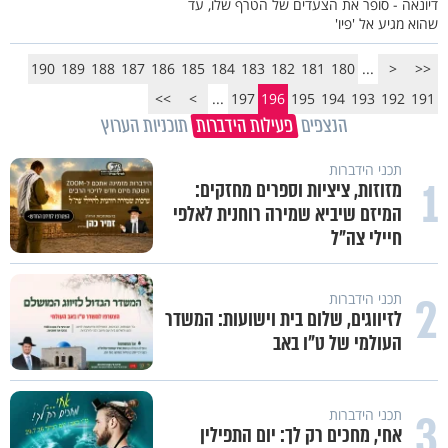
דיונאה - סופר את הצעדים של הטרף שלו, עד
שהוא מגיע אל 'פיו'
190
189
188
187
186
185
184
183
182
181
180
...
<
<<
>>
>
...
197
196
195
194
193
192
191
הנצפים
פעילות הידברות
תוכניות הערוץ
תכני הידברות
1
מזוזות, ציציות וספרים מחזקים:
המיזם שיביא שמירה רוחנית לאלפי
חיילי צה"ל
2
תכני הידברות
לזיווגים, שלום בית וישועות: המשדר
העולמי של ט"ו באב
3
תכני הידברות
אחי, מחכים רק לך: יום התפילין