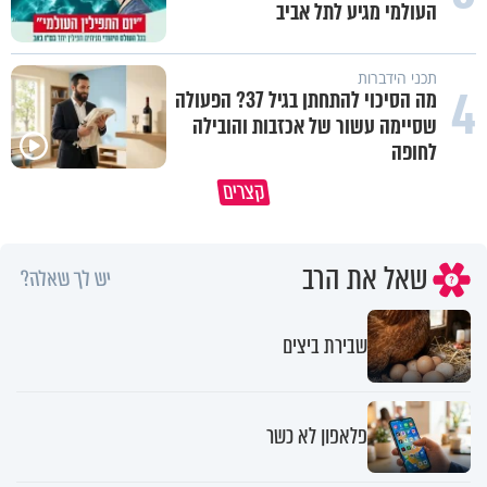
העולמי מגיע לתל אביב
תכני הידברות
4
מה הסיכוי להתחתן בגיל 37? הפעולה
שסיימה עשור של אכזבות והובילה
לחופה
האמונה האמיתית בבורא עולם היא
אין צורך להיות גדול כדי לשנות א
קצרים
לדעת לקבל גם לא
העולם
שאל את הרב
יש לך שאלה?
שבירת ביצים
פלאפון לא כשר