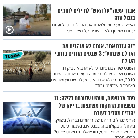
אברך עשה "על האש" לחיילים לוחמים
בגבול עזה
האיש הגיע לחזק ולשמח את החיילים בגבול ופתח
עבורם שולחן מלא בבשרים על האש. צפו
"זה עולם אחר. אנחנו לא אוהבים את
העולם שבחוץ": 3 שבטים מוזרים ברחבי
העולם
השבט שירה במיסיונר כי לא אהב את ביקורו,
השבט של הניצולה היחידה בעולם שמתה בשנת
2010, שבט שלא אוהב את העולם שבחוץ ושבטים
באמריקה שכמעט נכחדו
פחד מחטיפות, ושמש שזורחת בלילה: 11
משפחות מרתקות משתפות בחייהן של
יהודים מסביב לעולם
איך מתנהלים חייהם של היהודים בברזיל, בשוויץ,
באיטליה, בקולומביה, בסנטיאגו, בפנמה סיטי,
בליטא, במקסיקו סיטי, בוונצואלה ובבואנוס איירס?
מקבץ מרתק