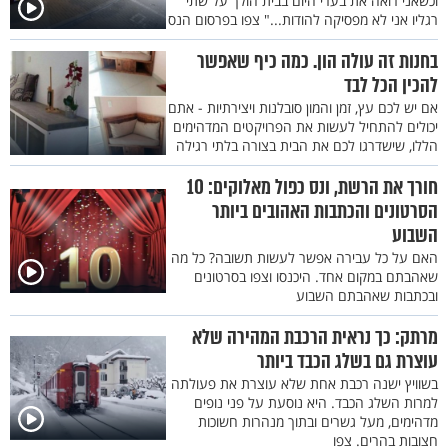
וכשאני רואה את בערי היום בבית הולך על שתי
רגליו אני לא מפסיקה להודות..." צפו בפרסום הנס
בחנות זה עולה הון. כמה כיף שאפשר
להכין הכל לבד
אם יש לכם עץ, זמן והמון סובלנות ויצירתיות - אתם
יכולים להתחיל לעשות את הפרויקטים המדהימים
הללו, שישדרגו לכם את הבית בצורה בלתי רגילה
חורך את הרשת, ונס כפול מאלוקים: 10
הסרטונים והכתבות האהובים ביותר
השבוע
האם על כל עבירה אפשר לעשות תשובה? כל מה
שאהבתם במקום אחד. היכנסו וצפו בסרטונים
ובכתבות שאהבתם השבוע
מרתק: כך נראית הרכבת המהירה שלא
עוצרת גם בשלג הכבד ביותר
בשוויץ ישנה רכבת אחת שלא עוצרת את פעולתה
למרות השלג הכבד. היא נוסעת על פני נופים
מדהימים, מעל גשרים ובתוך מנהרות חשוכות
חצובות בהרים. צפו