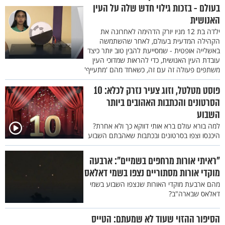
בעולם - בזכות גילוי חדש שלה על העין
האנושית
ילדה בת 12 מניו יורק הדהימה לאחרונה את
הקהילה המדעית בעולם, לאחר שהשתמשה
באשלייה אופטית - שמסייעת להבין טוב יותר כיצד
עובדת העין האנושית, כדי להראות שמדוכי העין
משתפים פעולה זה עם זה, כשאחד מהם 'מתעייף'
פוסט מטלטל, וזוג צעיר נזרק לכלא: 10
הסרטונים והכתבות האהובים ביותר
השבוע
למה בורא עולם ברא אותי דווקא כך ולא אחרת?
היכנסו וצפו בסרטונים ובכתבות שאהבתם השבוע
"ראיתי אורות מרחפים בשמיים": ארבעה
מוקדי אורות מסתוריים נצפו בשמי דאלאס
מהם ארבעת מוקדי האורות שנצפו השבוע בשמי
דאלאס שבארה"ב?
הסיפור ההזוי שעוד לא שמעתם: הטייס