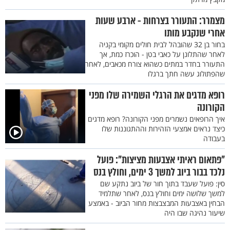
מצמרר: התעורר בצרחות - ארבע שעות
אחרי שנקבע מותו
בחור בן 32 שהובהל לבית חולים מקומי בקניה
לאחר שהתלונן על כאבי בטן - הוכרז כמת, אך
התעורר בחדר במתים כשהוא צורח מכאבים, לאחר
שהפתולוג עשה חתך ברגלו
רופא מדגים את הרגלי השמירה שלו מפני
הקורונה
איך הרופאים נשמרים מפני הקורונה? רופא מדגים
כיצד נראים אמצעי הזהירות וההתגוננות שלו
בעבודה
"פתאום ראיתי אצבעות מציצות": פועל
נלכד בבור ביוב למשך 3 ימים, וחולץ בנס
סין: פועל שעבד בתוך חור של ביוב נתקע שם
למשך שלושה ימים וחולץ בנס, לאחר שתלמיד
הבחין באצבעות המבצבצות מחור הביוב - באמצע
שיעור נהיגה שבו היה