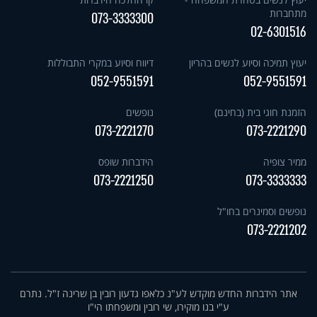
מתחברות
073-3333300
02-6301516
יעוץ תמיכה וסיוע לנשים בהריון
דיווח וסיוע במקרי התבוללות
052-9551591
052-9551591
הזמנת חוגי בית (בחינם)
נופשים
073-2221270
073-2221290
ממיר צופיה
הידברות שופס
073-2221250
073-3333333
נופשים וסמינרים בחו"ל
073-2221202
אתר הידברות החדש מוקדש לע"נ כלאפו גדעון רובין בן שרינה ז"ל. נתרם
ע"י בנו מוקירו, שי רובין ומשפחתו הי"ו