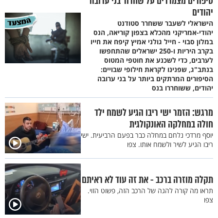
סיפורים מצמררים על שחרור בני ערובה
יהודים
הישראלי לשעבר ששחרר סטודנט
יהודי-אמריקני מהכלא בצפון קוריאה, הנס
במלון סבוי - חייל גולני אמיץ קיפח את חייו
בקרב היריות ו-250 ישראלים שהתחפשו
לערבים, כדי לשכנע את חוטפי המטוס
בנתב"ג, שפנינו לקראת חילופי שבויים:
הסיפורים המרתקים ביותר על בני ערובה
יהודים, ששוחררו בנס
מרגש: הזמר ישי ריבו הגיע לשמח ילד
חולה במחלקה האונקולגית
יוסף מרדכי נלחם במחלה כבר בפעם הרביעית. ישי
ריבו הגיע לשיר ולשמח אותו. צפו
תקלה מוזרה ברכב - את זה עוד לא ראיתם
תראו מה קורה להגה של הרכב הזה, פשוט הזוי.
צפו