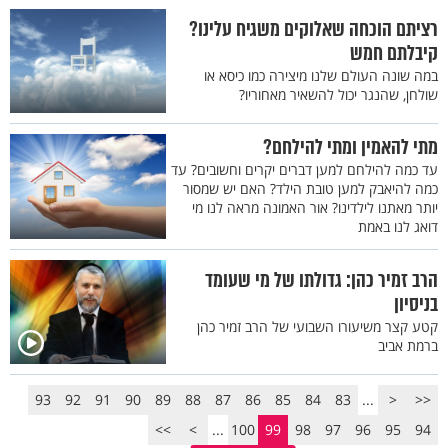
רציתם הוכחה שאלוקים משגיח עלינו?
קיבלתם חמש
במה שונה העולם שלנו מיצירה כמו כיסא או
שולחן, שהנגר יכול להשאיר מאחוריו?
מתי להאמין ומתי להילחם?
עד כמה להילחם למען דברים יקרים וחשובים? עד
כמה להיאבק למען טובת הילד? האם יש שמסור
יותר מאתנו לילדינו? אור האמונה מראה לנו מי
דואג לנו באמת
הרב זמיר כהן: גדולתו של מי שעומד
בניסיון
קטע קצר משיעורו השבועי של הרב זמיר כהן
ברמת אביב
93
92
91
90
89
88
87
86
85
84
83
...
<
<<
>>
>
...
100
99
98
97
96
95
94