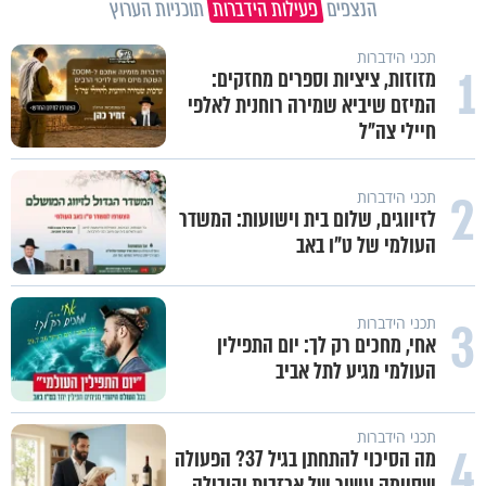
הנצפים
פעילות הידברות
תוכניות הערוץ
תכני הידברות
1
מזוזות, ציציות וספרים מחזקים:
המיזם שיביא שמירה רוחנית לאלפי
חיילי צה"ל
2
תכני הידברות
לזיווגים, שלום בית וישועות: המשדר
העולמי של ט"ו באב
3
תכני הידברות
אחי, מחכים רק לך: יום התפילין
העולמי מגיע לתל אביב
תכני הידברות
4
מה הסיכוי להתחתן בגיל 37? הפעולה
שסיימה עשור של אכזבות והובילה