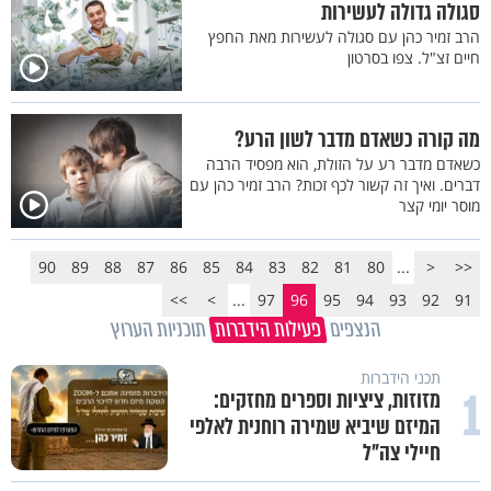
סגולה גדולה לעשירות
הרב זמיר כהן עם סגולה לעשירות מאת החפץ
חיים זצ"ל. צפו בסרטון
מה קורה כשאדם מדבר לשון הרע?
כשאדם מדבר רע על הזולת, הוא מפסיד הרבה
דברים. ואיך זה קשור לכף זכות? הרב זמיר כהן עם
מוסר יומי קצר
90
89
88
87
86
85
84
83
82
81
80
...
<
<<
>>
>
...
97
96
95
94
93
92
91
הנצפים
פעילות הידברות
תוכניות הערוץ
תכני הידברות
1
מזוזות, ציציות וספרים מחזקים:
המיזם שיביא שמירה רוחנית לאלפי
חיילי צה"ל