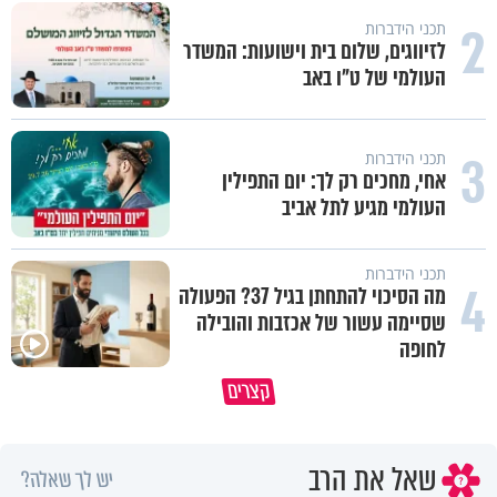
2
תכני הידברות
לזיווגים, שלום בית וישועות: המשדר
העולמי של ט"ו באב
3
תכני הידברות
אחי, מחכים רק לך: יום התפילין
העולמי מגיע לתל אביב
תכני הידברות
4
מה הסיכוי להתחתן בגיל 37? הפעולה
שסיימה עשור של אכזבות והובילה
לחופה
כיצד ניתן להרחיב דעתו של האדם?
קצרים
הרב חיים פוקס
כל מה שנשבר יכול להיבנות מחד
שאל את הרב
יש לך שאלה?