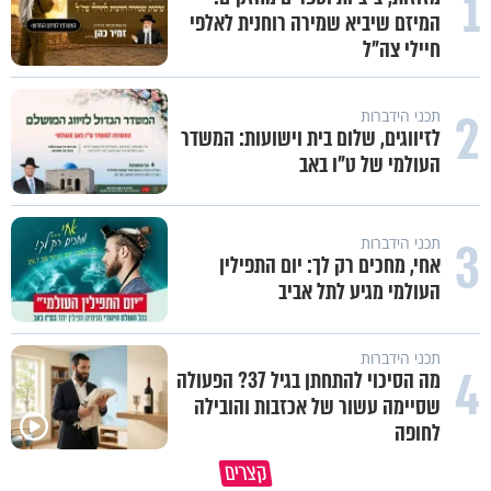
1
המיזם שיביא שמירה רוחנית לאלפי
חיילי צה"ל
2
תכני הידברות
לזיווגים, שלום בית וישועות: המשדר
העולמי של ט"ו באב
3
תכני הידברות
אחי, מחכים רק לך: יום התפילין
העולמי מגיע לתל אביב
תכני הידברות
4
מה הסיכוי להתחתן בגיל 37? הפעולה
שסיימה עשור של אכזבות והובילה
לחופה
קצרים
האם אתה עשיר או עני?
רגע אחד עמוק שוקל יותר מנצח