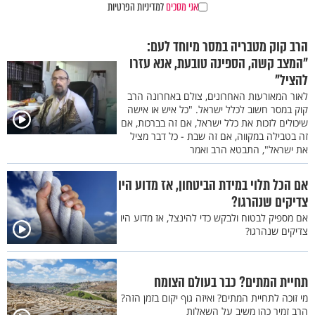
אני מסכים
למדיניות הפרטיות
הרב קוק מטבריה במסר מיוחד לעם:
"המצב קשה, הספינה טובעת, אנא עזרו
להציל"
לאור המאורעות האחרונים, צולם באחרונה הרב
קוק במסר חשוב לכלל ישראל. "כל איש או אישה
שיכולים לזכות את כלל ישראל, אם זה בברכות, אם
זה בטבילה במקווה, אם זה שבת - כל דבר מציל
את ישראל", התבטא הרב ואמר
אם הכל תלוי במידת הביטחון, אז מדוע היו
צדיקים שנהרגו?
אם מספיק לבטוח ולבקש כדי להינצל, אז מדוע היו
צדיקים שנהרגו?
תחיית המתים? כבר בעולם הצומח
מי זוכה לתחיית המתים? ואיזה גוף יקום בזמן הזה?
הרב זמיר כהן משיב על השאלות