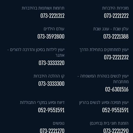
מזכירות הידברות
תרומות ושותפות בהידברות
073-2221212
073-2221222
עלון שבת - עונג שבת
עולם הילדים
073-3592800
073-2221388
יעוץ למתחזקים בתחילת הדרך
יעוץ לילדות בסיכון והדרכה להורים -
אתגר
073-2221232
073-3333320
יעוץ לנשים בטהרת המשפחה -
קו ההלכה הידברות
מתחברות
073-3333300
02-6301516
יעוץ תמיכה וסיוע לנשים בהריון
דיווח וסיוע במקרי התבוללות
052-9551591
052-9551591
הזמנת חוגי בית (בחינם)
נופשים
073-2221270
073-2221290