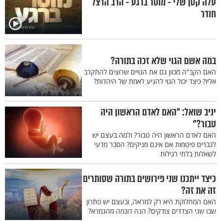
עלה קטן שלי - מוסר ברגע - הרב הרצל
חודר
במה אשם הגוי שלא זכה בתורה?
האם הקב"ה מכוון גם את הגויים שרוצים להתקרב
אליו? כיצד יכול הגוי להגיע לאמת של היהדות?
יניב שואל: "האם לאדם הראשון היה
טבור?"
האם לאדם הראשון היה טבור? ולמה בעצם יש
לגברים פיטמות אם אינם מניקים? הסבר מדעי
לשאלות בלתי רגילות
כיצד ייתכנו שני פירושים בתורה שסותרים
זה את זה?
האם המחלוקת היא רק למראה, ובעצם יש פתרון
שבו שני הצדדים צודקים? הנה דוגמה מהגמרא?