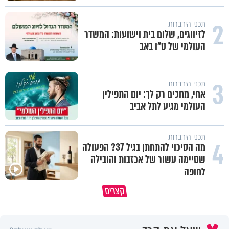
2
תכני הידברות
לזיווגים, שלום בית וישועות: המשדר
העולמי של ט"ו באב
3
תכני הידברות
אחי, מחכים רק לך: יום התפילין
העולמי מגיע לתל אביב
תכני הידברות
4
מה הסיכוי להתחתן בגיל 37? הפעולה
שסיימה עשור של אכזבות והובילה
לחופה
פותחים פתח קטן - ומקבלים עול
קצרים
תשתמש באהבה של השם לטובתך
עצום