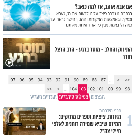
אם אבא אוהב, אז למה כואב?
בכתבה זו נברר כיצד עלינו לראות את ה', כאבא
וכמלך, ובאמצעות המקורות וההגיון הישר נראה עד
כמה ה' באמת מבין כל אחד ואחת מאיתנו
התינוק והחלב - מוסר ברגע - הרב הרצל
חודר
97
96
95
94
93
92
91
90
89
88
87
...
<
<<
>>
>
...
104
103
102
101
100
99
98
הנצפים
פעילות הידברות
תוכניות הערוץ
תכני הידברות
1
מזוזות, ציציות וספרים מחזקים:
המיזם שיביא שמירה רוחנית לאלפי
חיילי צה"ל