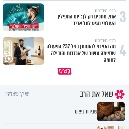
3
תכני הידברות
אחי, מחכים רק לך: יום התפילין
העולמי מגיע לתל אביב
תכני הידברות
4
מה הסיכוי להתחתן בגיל 37? הפעולה
שסיימה עשור של אכזבות והובילה
לחופה
קצרים
מדוע האמונה נמשלה למלח?
גם ׳הרע׳ זה הרחמים של בורא ע
שאל את הרב
יש לך שאלה?
שבירת ביצים