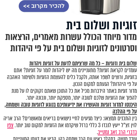
זוגיות ושלום בית
מדור מיוחד הכולל עשרות מאמרים, הרצאות
וסרטונים לזוגיות ושלום בית על פי היהדות
שלום בית וזוגיות – כל מה שרציתם לדעת על זוגיות ויהדות
עומדים לקראת זוגיות? מתעניינים מה יש ליהדות לומר על זוגיות? אתם
בזוגיות, ורוצים לשפר אותה, ולקבל כלים להעצמת הזוגיות ולשימור האהבה
על פי היהדות? הגעתם למקום הנכון.
מדור זוגיות באתר הידברות מכיל את כל התוכן שאתם זקוקים לו על מנת
להפוך את הזוגיות שלכם לטובה יותר, מספקת יותר, ונכונה יותר.
היכנסו
למדור זוגיות
והעשירו את ידיעותיכם בנוגע לזוגיות טובה ושמחה,
על פי ההלכה
בין התכנים תמצאו: כיצד מגיעים לחיי נישואים בריאים ומאושרים? הרב אריה
לוין זצ"ל ייעץ לנכדו 3 כללי ברזל שיקדמו את הזוגיות למקום טוב יותר.
צפו
בדברי הרב זאב נמטייב
.
עודד מנשה, במהלך ראיון עם הרב שמחה כהן, הביע את דעתו המעניינת,