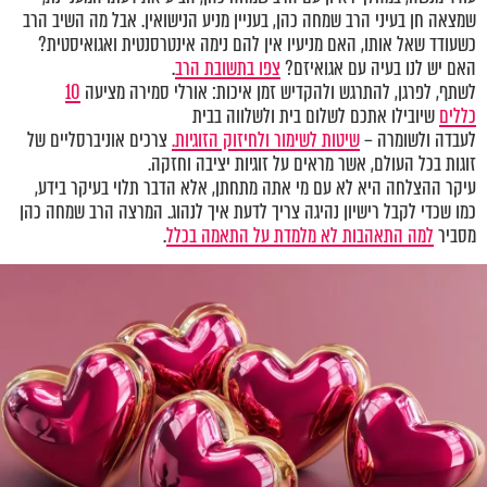
שמצאה חן בעיני הרב שמחה כהן, בעניין מניע הנישואין. אבל מה השיב הרב
כשעודד שאל אותו, האם מניעיו אין להם נימה אינטרסנטית ואגואיסטית?
האם יש לנו בעיה עם אגואיזם?
צפו בתשובת הרב
.
לשתף, לפרגן, להתרגש ולהקדיש זמן איכות: אורלי סמירה מציעה
10
כללים
שיובילו אתכם לשלום בית ולשלווה בבית
לעבדה ולשומרה –
שיטות לשימור ולחיזוק הזוגיות.
צרכים אוניברסליים של
זוגות בכל העולם, אשר מראים על זוגיות יציבה וחזקה.
עיקר ההצלחה היא לא עם מי אתה מתחתן, אלא הדבר תלוי בעיקר בידע,
כמו שכדי לקבל רישיון נהיגה צריך לדעת איך לנהוג. המרצה הרב שמחה כהן
מסביר
למה התאהבות לא מלמדת על התאמה בכלל
.