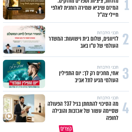
1
מזוזות, ציציות וספרים מחזקים:
המיזם שיביא שמירה רוחנית לאלפי
חיילי צה"ל
2
תכני הידברות
לזיווגים, שלום בית וישועות: המשדר
העולמי של ט"ו באב
3
תכני הידברות
אחי, מחכים רק לך: יום התפילין
העולמי מגיע לתל אביב
תכני הידברות
4
מה הסיכוי להתחתן בגיל 37? הפעולה
שסיימה עשור של אכזבות והובילה
לחופה
קצרים
תשובה של עם שלם - צבי יחזקאלי
מה אפשר ללמוד מבעלי החיים?