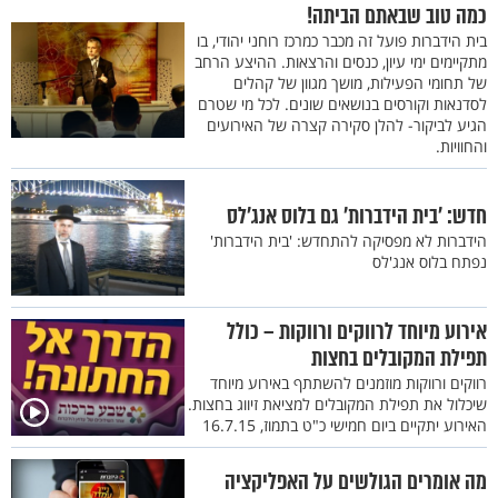
כמה טוב שבאתם הביתה!
בית הידברות פועל זה מכבר כמרכז רוחני יהודי, בו
מתקיימים ימי עיון, כנסים והרצאות. ההיצע הרחב
של תחומי הפעילות, מושך מגוון של קהלים
לסדנאות וקורסים בנושאים שונים. לכל מי שטרם
הגיע לביקור- להלן סקירה קצרה של האירועים
והחוויות.
חדש: 'בית הידברות' גם בלוס אנג'לס
הידברות לא מפסיקה להתחדש: 'בית הידברות'
נפתח בלוס אנג'לס
אירוע מיוחד לרווקים ורווקות – כולל
תפילת המקובלים בחצות
רווקים ורווקות מוזמנים להשתתף באירוע מיוחד
שיכלול את תפילת המקובלים למציאת זיווג בחצות.
האירוע יתקיים ביום חמישי כ"ט בתמוז, 16.7.15
מה אומרים הגולשים על האפליקציה