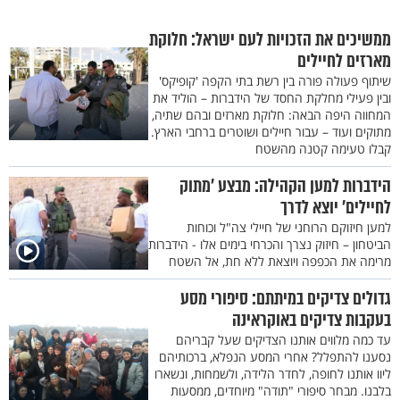
ממשיכים את הזכויות לעם ישראל: חלוקת
מארזים לחיילים
שיתוף פעולה פורה בין רשת בתי הקפה 'קופיקס'
ובין פעילי מחלקת החסד של הידברות – הוליד את
המחווה היפה הבאה: חלוקת מארזים ובהם שתיה,
מתוקים ועוד – עבור חיילים ושוטרים ברחבי הארץ.
קבלו טעימה קטנה מהשטח
הידברות למען הקהילה: מבצע ’מתוק
לחיילים’ יוצא לדרך
למען חיזוקם הרוחני של חיילי צה"ל וכוחות
הביטחון – חיזוק נצרך והכרחי בימים אלו - הידברות
מרימה את הכפפה ויוצאת ללא חת, אל השטח
גדולים צדיקים במיתתם: סיפורי מסע
בעקבות צדיקים באוקראינה
עד כמה מלווים אותנו הצדיקים שעל קבריהם
נסענו להתפלל? אחרי המסע הנפלא, ברכותיהם
ליוו אותנו לחופה, לחדר הלידה, ולשמחות, ונשארו
בלבנו. מבחר סיפורי "תודה" מיוחדים, ממסעות