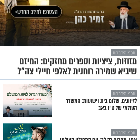
תכני הידברות
מזוזות, ציציות וספרים מחזקים: המיזם
שיביא שמירה רוחנית לאלפי חיילי צה"ל
תכני הידברות
לזיווגים, שלום בית וישועות: המשדר
העולמי של ט"ו באב
תכני הידברות
אחי, מחכים רק לך: יום התפילין העולמי