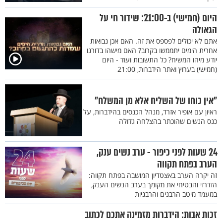
היום (חמישי) ב-21:00: שידור חי על
הגאולה
אתם לא יכולים לפספס את זה. האם אכן נבואות
אחרית הימים יתממשו בקרוב? האם מישהו בדורנו
יודע מיהו המשיח? כל התשובות ועוד - היום
(חמישי) בערוץ ואתר הידברות, 21:00
"אין כוחו של השליח אלא מן המשלח"
ראיון עם אופיר אזרד, מנהל הכנסים בהידברות, על
כנס הנשים שהוכתר בהצלחה גדולה
24 שעות לפני כיפור - ערב נשים ענק,
הערב בפתח תקווה
זה יקרה הערב באצטדיון המושבה בפתח תקווה:
הזדרזי והבטיחי את מקומך בערב הנשים הענק,
במעמד מיטב הרבנים והרבניות
זכות אבות: הידברות מזמינה אתכם לכתוב