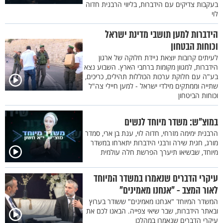
בעקבות צדיקים עם הידברות, בליווי הרבנית חדוה
לוי
הידברות למען תושבי מדינת ישראל
וכוחות הבטחון
לעיתים קרובות יוצאת ניידת חלוקה של ארגון
הידברות, למגוון מקומות ברחבי הארץ. השבוע נצא
בע"ה עם חלוקת ערכות הכוללות תהילים, כריכים,
שתייה וממתקים מילדי ישראל - למען חיילי צה"ל
וכוחות הביטחון
במוצ"ש: משדר מיוחד לנשים
הרבנית ימימה מזרחי, חדוה לוי, ענת בן ארי, סמדר
מורג, חגית שירה ורבני הידברות יתארחו במשדר
מיוחד, שבשיאו תיערך הפרשת חלה עולמית
עיקרי הדברים שנאמרו במשדר המיוחד
לאור המצב - "אנחנו מאמינים"
המשדר המיוחד "אנחנו מאמינים" ששודר בערוץ
ובאתר הידברות, שבר שיאי צפייה. הבאנו לכם את
עיקרי הדברים שנאמרו במהלכו