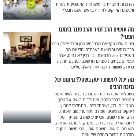
הידברות מחברת בין משפחות המעוניינות לארח
ואנשים הזקוקים לאירוח בראש השנה ובכלל
מה עושים הרב זמיר והרב פנגר בזמנם
הפנוי?
בימים אלה מקיימים הרב זמיר כהן והרב יצחק פנגר
סבב כנסים והרצאות בארה"ב. מדי יום הם
מעניקים 2-3 הרצאות, ובין לבין לא נחים, אלא
עוסקים בכתיבת ספרים חדשים. לפניכם תמונה
נדירה, ששווה הרבה יותר מאלף מילים
מה יכול לעשות דיסק בשקל? מיומנו של
מזכה הרבים
כשגיליתי את היהדות והתורה, הבנתי לאיזו טעות
מחנכים בבתי הספר, ומה ילדים רואים על מסך
הטלוויזיה. לכן, כשהתקרבתי, התחלתי להפיץ
דיסקים בהמונים, שכולם יתוודעו לטוב האמתי.
היום, אחרי שנים, אני יודע שאדם שנותן דיסק
לחבר או למישהו ברחוב, מעניק לו מתנה אדירה.
הוא מחייה אותו, משמח אותו, והכי חשוב: נותן לו
הזדמנות לחיות בעולם של אמת