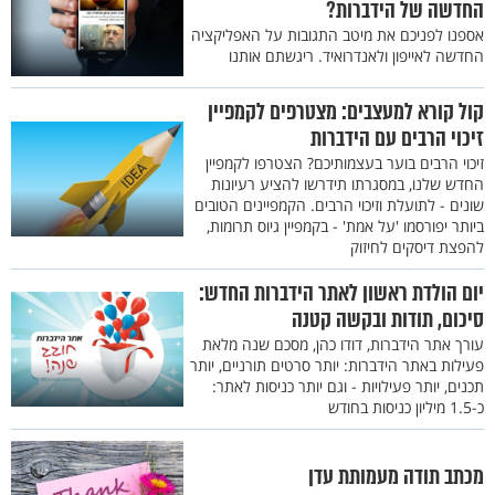
החדשה של הידברות?
אספנו לפניכם את מיטב התגובות על האפליקציה
החדשה לאייפון ולאנדרואיד. ריגשתם אותנו
קול קורא למעצבים: מצטרפים לקמפיין
זיכוי הרבים עם הידברות
זיכוי הרבים בוער בעצמותיכם? הצטרפו לקמפיין
החדש שלנו, במסגרתו תידרשו להציע רעיונות
שונים - לתועלת וזיכוי הרבים. הקמפיינים הטובים
ביותר יפורסמו 'על אמת' - בקמפיין גיוס תרומות,
להפצת דיסקים לחיזוק
יום הולדת ראשון לאתר הידברות החדש:
סיכום, תודות ובקשה קטנה
עורך אתר הידברות, דודו כהן, מסכם שנה מלאת
פעילות באתר הידברות: יותר סרטים תורניים, יותר
תכנים, יותר פעילויות - וגם יותר כניסות לאתר:
כ-1.5 מיליון כניסות בחודש
מכתב תודה מעמותת עדן