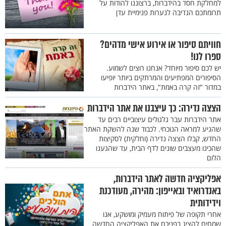
למחלקת חסד בהידברות, ברצוננו להודות על
תרומתכם הנדיבה לנערות פנימיית עדן
חוויתם סיפור או אירוע אישי מדהים?
ספרו לנו!
יש לכם סיפור מיוחד? אנחנו רוצים לשמוע.
הסיפורים המפתיעים והמרתקים ביותר יופיעו
במדור "זה קרה באמת", באתר הידברות
הצצה נדירה: כך עיצבנו את אתר הידברות
אתר הידברות עבר גלגולים עיצוביים רבים עד
שהגיע למראה הנוכחי. לכבוד שנה להשקת האתר
החדש, קבלו הצצה נדירה (וחלקית) לסקיצות
שהכינו מעצבים שונים לדף הבית, עד שהגענו
הלום
אפליקציה חדשה לאתר הידברות,
באנדרואיד ובאייפון: מהירה, מעודכנת
וידידותית
אחרי תקופה של פיתוח מעמיק ומושקע, אנו
שמחים להציג בפניכם את האפליקציה החדשה