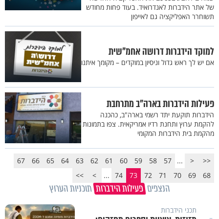
של אתר הידברות לאנדרואיד. בעוד פחות מחודש
תשוחרר האפליקציה גם לאייפון
למוקד הידברות דרושה אחמ"שית
אם יש לך ראש גדול וניסיון במוקדים – מקומך איתנו
פעילות הידברות בארה"ב מתרחבת
הידברות תוקעת יתד רשמי בארה"ב, כהכנה
להקמת ערוץ ותחנת רדיו אמריקאית. צפו בתמונות
מהקמת בית הידברות המקומי
67
66
65
64
63
62
61
60
59
58
57
...
<
<<
>>
>
...
74
73
72
71
70
69
68
הנצפים
פעילות הידברות
תוכניות הערוץ
תכני הידברות