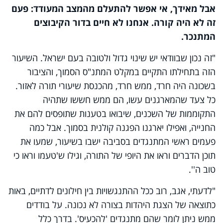
אבל מאידך, אי אפשר להתעלם מהמצב המעודד: פעם
זה לא היה קורה. אנחנו לא חיים בדור הקיבוצים
המתנכר.
"זה נכון שבוודאי יש שינוי גדול ולטובה בעם ישראל. השיעור
הזה בתחילתו התקיים במקלט המתנ"ס הסמוך, והציבור
בשכונה היה חרד, ממש חרד, מהכנסת שיעורי תורה לאזור.
כל צעד שהמארגנים עשו, הם ממש חששו שתהיה
התקוממות של השכנים, שיבואו בטענות שתופסים להם את
החנייה, ואפילו יארגנו הפגנה קולנית בסמוך. אבל כמה
פעמים ראשי המתנגדים בסביבה ישבו בשיעור, שמעו את
תוכן הדברים וראו את היופי של התורה, וגילו ש'טעמו וראו כי
טוב ה''.
"לדעתי, אגב, רוב ככל ההתנגשויות בין חילונים לדתיים, באות
כתוצאה של הצגת היהדות בצורה לא נכונה. על בודדים
ממש ניתן לומר שהם מתנגדים 'להכעיס'. בדרך כלל