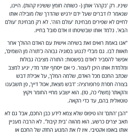
שיניו. רק 'נקהה' אותן (- כשותה חומץ ששיניו קהות). היינו,
שנאמר לו דברים שעל ידם ירגיש שהדרך שלו מובילה אותו
לחיים לא שפירים מבחינת 'עולם הזה'. לא רק מבחינת 'עולם
הבא'. נלמד אותו שבשיטתו זו אדם סובל בחייו.
"אנו באמת רואים זאת בשיחה אישית עם האדם ההולך אחר
תאוות לבו. גם מבלי לנגוע בסוגיה גבוהה כ'תורה מן השמים',
אפשר להסביר לאדם בפשטות: התורה מציבה גבולות
ומלמדת אותו היכן לעצור. כי אם ייסחף יותר מדי, יגיע למצב
שכתב החכם מכל האדם, שלמה המלך, על אכילת דבש
בצורה חסרת פרופורציה: 'דבש מצאת, אכול דייך, פן תשבענו
והקאתו' (משלי כה, טז). הוא ישבע מחיי החומר ויקוץ
טוטאלית בהם, עד כדי הקאה.
"הבן 'התם' זהו טיפוס שלא צמא לידע כבן החכם, אבל גם לא
תאב יצרים כרשע. הוא מהווה 'בית קיבול'. לא הרבה מעניין
אותו באופן אקטיבי. אין לו את המנוע החזק של החכם או