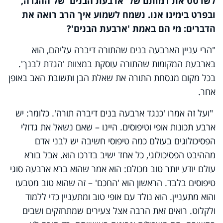
לשרטט את דמותם של 'ארבעת הבנים' של ההגדה,
ובפרט בימינו אנו. נשמח לשמוע איך הרב רואה את
הדברים: מי הם באמת 'ארבעת הבנים'?
"הרי עניין הארבעה בנים שהתורה דיברה עליהם, הוא
בארבעת המקומות שהתורה עוסקת במצוות 'הגדת לבנך'.
בכל מקום מנסחת התורה את שאלת הבן ותשובת האב באופן
אחר.
"ועל זה אמרו 'כנגד ארבעה בנים דיברה תורה'. כלומר: יש
ארבע תכונות אופי וטיפוסים. היינו – שאם נשאל את גדולי
הפסיכולוגים בעולם כמה טיפוסי חשיבה יש לבני אדם
מההיבט הפסיכולוגי, כל אחד ישיב בדרכו הוא. אבל בורא
עולם יודע יותר טוב מכולם: הוא אמר שהוא ברא ארבעה סוגי
טיפוסים בלבד. הראשון הוא 'החכם' – זה שהוא טוב מטבעו
והוא מתעניין. הוא נולד עם אופי טוב ומתעניין כדי ללמוד
ולקלוט. רואים זאת הרבה אצל צעירים שמתחזקים ושבים