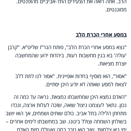
הרב. אתה רואה את הצעירים התל-אביביים מהופנטים.
ממוגנטים.
במסע אחרי הכרת הלב
"נצא במסע אחרי הכרת הלב", פותח הגר"ז שליט"א. "קרבן
'עולה' בא בגין מחשבות רעות. ביהדות ידוע שהמחשבה
יוצרת מציאות.
"אסור", הוא מוסיף בחדות אופיינית. "אסור לנו לתת ללב
לצאת למסע שאתה לא יודע היכן יסתיים.
"האדם נמצא היכן שמחשבתו נמצאת. נראה עד כמה זה
נכון. נתאר לעצמנו ניצול שואה, שזכה לעלות ארצה, ונכדו
מתחתן הלילה בתל אביב. כולם שותים ושמחים, אך הוא יושב
בשולחן השמחה וצולל ביגונו. שב במחשבתו לימים אחרים –
ימי גיא צלמוות. שוב הוא נזכר במה שעוללו חיות האדם