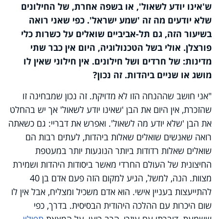
ש'אינו יודע לשאול', או בשפה אחרת, של החילונים
שלא יודעים מה זה 'שמע ישראל'. כפי שאני רואה
בשיעור הזה, גם תל-אביביים שואלים על כשרות כלי
פורצלן. אולי בשל הטכנולוגיה, היום אין כבר שתי
מדינות: של חרדים ושל חילונים. אין חילוני שאין לו
מושג או שניים ביהדות. זה נכון?
"אני חושב שההנחה הזו לא מדויקת. זה נכון שמבחינה זו
שהזכרת, אין היום את הבן 'שאינו יודע לשאול' אך יש בהחלט
את הבן 'שלא יודע מה לשאול'. ואפרש את דבריי: גם כשאתה
רואה שאנשים שואלים שאלות ביהדות, לעתים רבות הם
שואלים שאלות רדודות ביותר הנוגעות יותר במעטפת
החיצונית של העולם החרדי מאשר ביסודות היהדות ושמירת
מצוות. הנה, למשל, הגיע למקום הזה פעם אדם בן 40
להתייעצות בעניין אישי. הוא אדם משכיל ומצליח, אבל אין לו
שום היכרות עם ההלכה היהודית הבסיסית. בדרך, כפי
ששמעת, דיברתי עם עוזרי, הרב רועי, על המצאת
תפילין