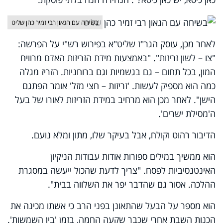
בשיחה עם הגאון רבי זמיר כהן שליט
לאחר מכן, עוסק הגר"ז שליט"א בפירוש רש"י על הפרשה:
"צו – לשון זריזות". "באמצעות מידת הזריזות האדם מרוויח
המון, בכל תחום – גם בגשמיות וגם ברוחניות. הזריז מגלה
כמה הוא מספיק לעשות. 'זריזות – חצי מזל' אומר הפתגם
הישן". לאחר מכן הוא מרחיב במידת הזריזות לאורו של בעל
ה'מסילת ישרים'.
הדיבור רהוט וקולח, אבל בעיקר שלו, מתון ומלא נועם.
הוא ממשיך במילים ספורות אודות עבודות הניקיון
האינטנסיביות לפסח. "צריך לדעת שהכול ייעשה במסגרת
ההלכה. אסור גם שהדבר יפר את השלווה בבית".
הוא מספר על הבעל שהתאונן בפני הרב כי אשתו מכינה את
הכנות השבת אחרי שכבר שקעה החמה, בזמן 'בין השמשות'.