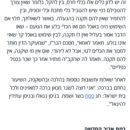
זה יש לדון כלים אלו ככלי חרס, בין להקל, כלומר שאין צורך
להטבילם כפי שיש להטביל כלי מתכת וכלי זכוכית, ובין
להחמיר שאין להם תקנה בהגעלה. באשר לשאלתך, תלוי אם
השימוש היה באוכל חם ואז הכלי בלע את הטעם – שאז
הדבר אסור בעליל ואין לו תקנה, לבין שימוש באוכל קר שאזי
אינו בולע. תאמר לאמא", מסכם הגר"ז, "שמעיקר הדין מותר
למכור את הכלים לגוי, אבל לא ליהודי. ואם אין מי שיקנה, אין
להם תקנה. תאמר לה שהקב"ה מחזיר אחר כך שכר בכפל
כפליים".
לאחר שאלות ותשובות נוספות בהלכה ובהשקפה, השיעור
נחתם בברכה: "אני רוצה לשגר מכאן ברכה למאזינים ולכל
בית ישראל: חג
פסח
כשר ושמח. בניסן נגאלו ובניסן עתידין
להיגאל".
רמת אביב החדשה