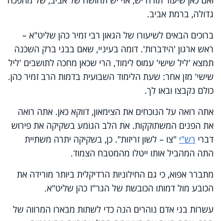
ואם כאן שיעור תורה יש, אזי יש תחושה של אביב, של מהפכה
גדולה, ברמת אביב.
ברוכים הבאים לשיעורו של הגאון רבי זמיר כהן שליט"א –
ראש ארגון 'הידברות'. דומה בעיניי, שאם בבני ברק השכנה
תמצא 'ליל שישי' עמוס לימוד, הרי שכאן מחכה לתושבים 'ליל
שישי' מזן אחר: שעת הלימוד השבועית בדמות הרב זמיר כהן.
כולם נקבצו ובאו לך.
אתה רואה על הנוכחים את הצימאון, דווקא כאן. אתה רואה
את הפנים המשתוקקות. את הלב הגומע בשקיקה את פירוש
דברי
רש"י
"צו – לשון זריזות". כן, בשקיקה יתרה משתיית
התה המהביל אותו ייטלו מהמטבח הצמוד.
מתברר אפוא, כי גם החילוניות הרדיקלית ביותר מורידה את
הכובע מול דמותו הכובשת של הגר"ז כהן שליט"א.
עשרות בני אדם נוהרים הנה כדי לשתות מבארו המרווה של