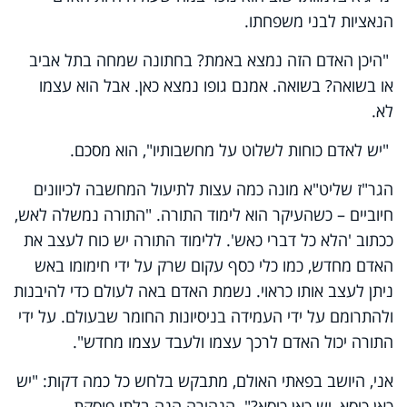
הנאציות לבני משפחתו.
"היכן האדם הזה נמצא באמת? בחתונה שמחה בתל אביב
או בשואה? בשואה. אמנם גופו נמצא כאן. אבל הוא עצמו
לא.
"יש לאדם כוחות לשלוט על מחשבותיו", הוא מסכם.
הגר"ז שליט"א מונה כמה עצות לתיעול המחשבה לכיוונים
חיוביים – כשהעיקר הוא לימוד התורה. "התורה נמשלה לאש,
ככתוב 'הלא כל דברי כאש'. ללימוד התורה יש כוח לעצב את
האדם מחדש, כמו כלי כסף עקום שרק על ידי חימומו באש
ניתן לעצב אותו כראוי. נשמת האדם באה לעולם כדי להיבנות
ולהתרומם על ידי העמידה בניסיונות החומר שבעולם. על ידי
התורה יכול האדם לרכך עצמו ולעבד עצמו מחדש".
אני, היושב בפאתי האולם, מתבקש בלחש כל כמה דקות: "יש
כאן כיסא, יש כאן כיסא?". הנהירה הנה בלתי פוסקת.