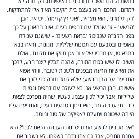
בתשובה. הם משכילים ונבונים באישיותם, רק תורה לא
למדום. 'החכם' הוא בעצם בית הקיבול האידיאלי להתחזקות.
'רק תלמדני', הוא מצהיר, 'ואני רץ קדימה'. יש את הבן
'הרשע' – זה שנולד עם דחפים רעים. איוב התאונן על כך
בפני הקב"ה שכביכול 'בראת רשעים' – שישנם שנולדו
באופיים ובטבעם עם תכונות שליליות ומגונות. (ראה בבא
בתרא טז, א) חבריו של איוב אכן חיזקו את תלונתו. אולם
השיבו לו שיש בכוח התורה, שהנה תבלין ליצר הרע, לרכך
את האישיות הרעה מבפנים ולשנות לטובה. וזוהי אפוא
התביעה על הבן הרשע; שלא לומד תורה כדי לזכך את
אישיותו. הבן הרשע אכן בא לעולם עם דחפים ונטיות
שליליות, אבל יכול לכוון עצמו. כעשיו, שהיה מפרכס לצאת
ליד בתי עבודה זרה, הוא ניחן בטבעים רעים, והתביעה עליו
הייתה שיכוונם ויתעלם לאפיקים של טוב ומוטב.
"איך מגיבים לרשע המתריס 'מה העבודה הזאת לכם'? הוא
אמנם מתריס, אבל גם אתו נדבר בשפתו. לא נשבור את