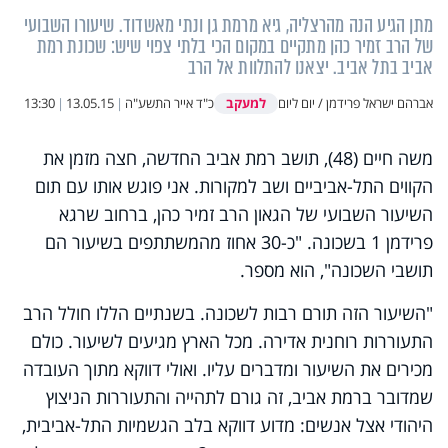
מתן הגיע הנה מהרצליה, גיא מרמת גן ונתי מאשדוד. שיעורו השבועי
של הרב זמיר כהן מתקיים במקום הכי בלתי צפוי שיש: שכונת רמת
אביב בתל אביב. יצאנו להתלוות אל הרב
למעקב
אברהם ישראל פרידמן / יום ליום
כ"ד אייר התשע"ה
|
13.05.15
|
13:30
משה חיים (48), תושב רמת אביב החדשה, חצה מזמן את
הקווים התל-אביביים ושב למקורות. אני פוגש אותו עם תום
השיעור השבועי של הגאון הרב זמיר כהן, ברחוב שרגא
פרידמן 1 בשכונה. "כ-30 אחוז מהמשתתפים בשיעור הם
תושבי השכונה", הוא מספר.
"השיעור הזה תורם רבות לשכונה. בשנתיים הללו חולל הרב
התעוררות רוחנית אדירה. מכל הארץ מגיעים לשיעור. כולם
מכירים את השיעור ומדברים עליו. ואולי דווקא מתוך העובדה
שמדובר ברמת אביב, זה גורם לתהייה והתעוררות הניצוץ
היהודי אצל אנשים: מדוע דווקא בלב הגשמיות התל-אביבית,