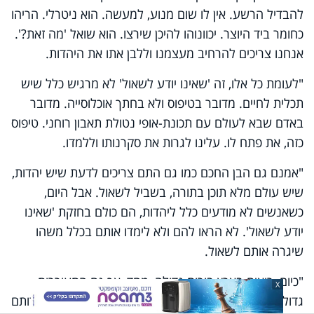
להבדיל הרשע. אין לו שום מנוע, למעשה. הוא ניטרלי. הריהו
כחומר ביד היוצר. יכוונוהו להיכן שירצו. הוא שואל 'מה זאת?'.
אנחנו צריכים להרחיב מעצמנו וללבן אתו את היהדות.
"לעומת כל אלו, זה 'שאינו יודע לשאול' לא מרגיש כלל שיש
תכלית לחיים. מדובר בטיפוס ולא בחתך אוכלוסייה. מדובר
באדם שבא לעולם עם תכונת-אופי נטולת תאבון רוחני. טיפוס
כזה, את פתח לו. עלינו לגרות את סקרנותו וללמדו.
"אמנם גם הבן החכם כמו גם התם צריכים לדעת שיש יהדות,
שיש עולם מלא תוכן בתורה, בשביל לשאול. אבל היום,
כשאנשים לא מודעים כלל ליהדות, הם כולם בחזקת 'שאינו
יודע לשאול'. לא הראו להם ולא לימדו אותם בכלל משהו
שיגרה אותם לשאול.
"כיום, רואים בארץ בורות גדולה, מחד, אך גם התעוררות
X
גדולה, מאידך. אלו הם אותם אנשים שכן מתעניינים ביהדותם