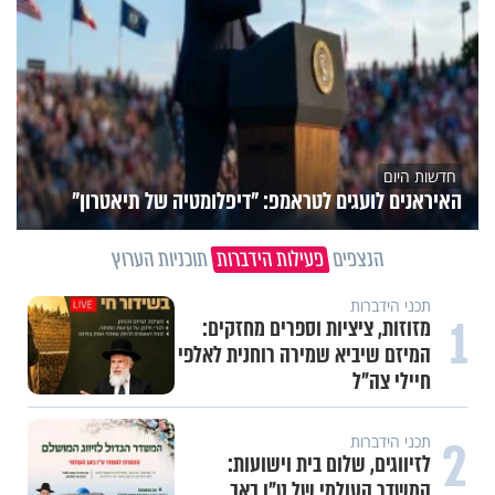
חדשות היום
האיראנים לועגים לטראמפ: "דיפלומטיה של תיאטרון"
הנצפים
פעילות הידברות
תוכניות הערוץ
תכני הידברות
1
מזוזות, ציציות וספרים מחזקים:
המיזם שיביא שמירה רוחנית לאלפי
חיילי צה"ל
2
תכני הידברות
לזיווגים, שלום בית וישועות:
המשדר העולמי של ט"ו באב