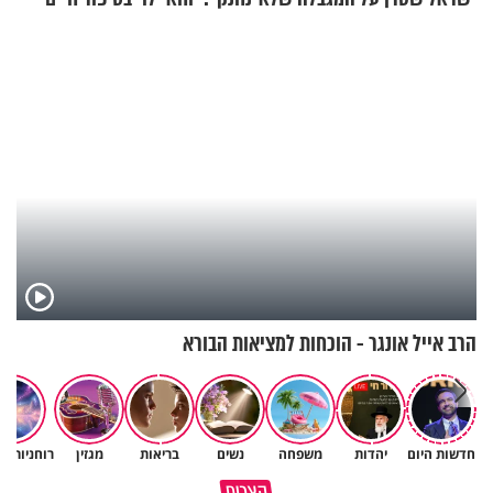
עוצרת אותו
מעורר השראה
הרב אייל אונגר - הוכחות למציאות הבורא
חדשות היום
יהדות
משפחה
נשים
בריאות
מגזין
רוחניות ו
פותחים פתח קטן - ומקבלים עול
קצרים