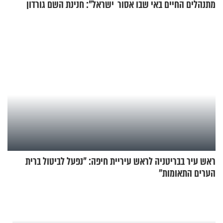
מתנהלים החיים באי שבו אסור
ישראל": חנינת השם גורדון
לנהוג כבר יותר מ-120 שנה
בריאיון מעורר השראה
ראש עיר בבריטניה לראש עיריית חיפה: ״נפעל לביטול ברית
הערים התאומות״