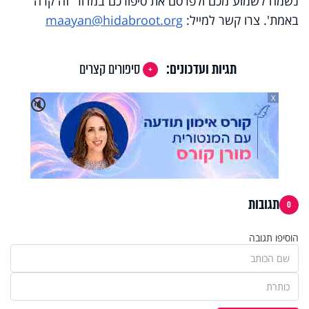
נשמח לשמוע מכם ולפרסם את סיפורכם במדור 'זה קרה
באמת'. צרו קשר למייל:
maayan@hidabroot.org
תגיות ועדכונים:
סיפורים קצרים
X
🔇
תגובות
0
הוסיפו תגובה