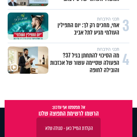
3
תכני הידברות
אחי, מחכים רק לך: יום התפילין
העולמי מגיע לתל אביב
תכני הידברות
4
מה הסיכוי להתחתן בגיל 37?
הפעולה שסיימה עשור של אכזבות
והובילה לחופה
אל תפספסו אף עדכון:
הרשמו לרשימת התפוצה שלנו