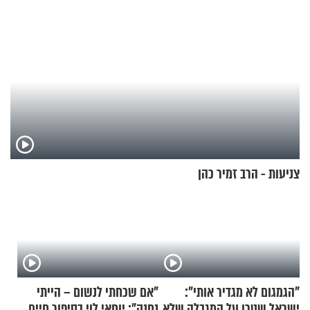
צניעות - הרב זמיר כהן
"הגמגום לא מגדיר אותי":
"אם שכחתי לנשום – הייתי
ישראל שטרן על המגבלה שלא
נחנק": יוחאי לוי בסיפור חיים