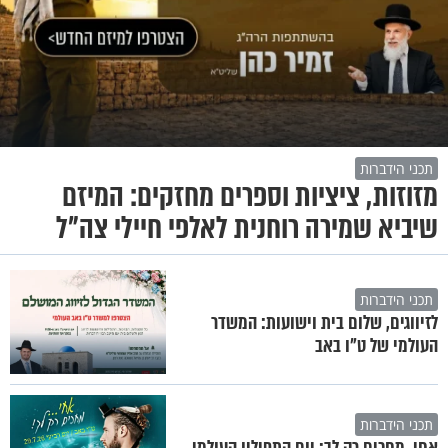
תכני הידברות
מזוזות, ציציות וספרים מחזקים: המיזם
שיביא שמירה רוחנית לאלפי חיילי צה"ל
תכני הידברות
לזיווגים, שלום בית וישועות: המשדר
העולמי של ט"ו באב
תכני הידברות
אחי, מחכים רק לך: יום התפילין העולמי