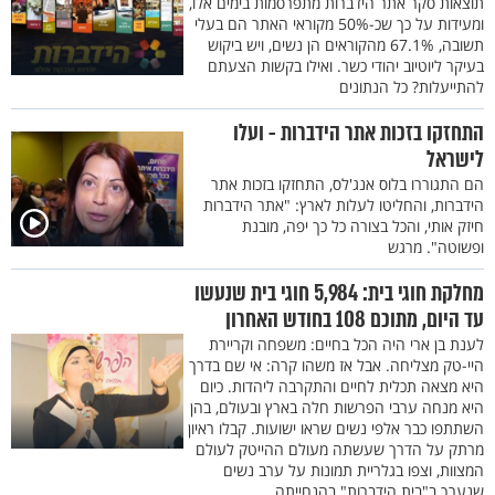
תוצאות סקר אתר הידברות מתפרסמות בימים אלו,
ומעידות על כך שכ-50% מקוראי האתר הם בעלי
תשובה, 67.1% מהקוראים הן נשים, ויש ביקוש
בעיקר ליוטיוב יהודי כשר. ואילו בקשות הצעתם
להתייעלות? כל הנתונים
התחזקו בזכות אתר הידברות - ועלו
לישראל
הם התגוררו בלוס אנג'לס, התחזקו בזכות אתר
הידברות, והחליטו לעלות לארץ: "אתר הידברות
חיזק אותי, והכל בצורה כל כך יפה, מובנת
ופשוטה". מרגש
מחלקת חוגי בית: 5,984 חוגי בית שנעשו
עד היום, מתוכם 108 בחודש האחרון
לענת בן ארי היה הכל בחיים: משפחה וקריירת
היי-טק מצליחה. אבל אז משהו קרה: אי שם בדרך
היא מצאה תכלית לחיים והתקרבה ליהדות. כיום
היא מנחה ערבי הפרשות חלה בארץ ובעולם, בהן
השתתפו כבר אלפי נשים שראו ישועות. קבלו ראיון
מרתק על הדרך שעשתה מעולם ההייטק לעולם
המצוות, וצפו בגלריית תמונות על ערב נשים
שנערך ב"בית הידברות" בהנחייתה