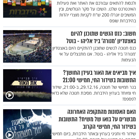
ולנסות להתאים עבורכם את האתר ואת פעילות
האינטרנט שלנו. השיבו על סקר הגולשים, ובין
המשיבים יוגרלו 200 ש"ח לקניות מוצרי יהדות
בהידברות שופס
חשוב: כנס הנשים שתוכנן להיום
באצטדיון 'מנורה' ביד אליהו - בוטל
כנס חנוכה לנשים שתוכנן להתקיים היום באצטדיון
'מנורה' ביד אליהו - בוטל. אנו מתנצלים על אי
הנעימות
איך מביאים את האור בעידן החושך?
התשובות בשידור החי, חמישי 21:00
בנר חמישי של חנוכה, 29.12.16, ב-21:00, שידור
חי ומיוחד בערוץ הידברות. מסיבת חנוכה שלא כדאי
לפספס!
האם האסונות מהתקופה האחרונה
מבשרים על בואו של משיח? התשובות
בשידור החי, חמישי הקרוב
שידור חי וחגיגי בערוץ ובאתר הידברות, ביום חמישי