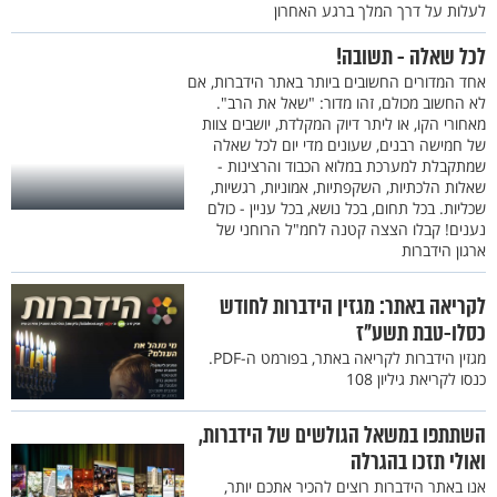
לעלות על דרך המלך ברגע האחרון
לכל שאלה - תשובה!
אחד המדורים החשובים ביותר באתר הידברות, אם
לא החשוב מכולם, זהו מדור: "שאל את הרב".
מאחורי הקו, או ליתר דיוק המקלדת, יושבים צוות
של חמישה רבנים, שעונים מדי יום לכל שאלה
שמתקבלת למערכת במלוא הכבוד והרצינות -
שאלות הלכתיות, השקפתיות, אמוניות, רגשיות,
שכליות. בכל תחום, בכל נושא, בכל עניין - כולם
נענים! קבלו הצצה קטנה לחמ"ל הרוחני של
ארגון הידברות
לקריאה באתר: מגזין הידברות לחודש
כסלו-טבת תשע"ז
מגזין הידברות לקריאה באתר, בפורמט ה-PDF.
כנסו לקריאת גיליון 108
השתתפו במשאל הגולשים של הידברות,
ואולי תזכו בהגרלה
אנו באתר הידברות רוצים להכיר אתכם יותר,