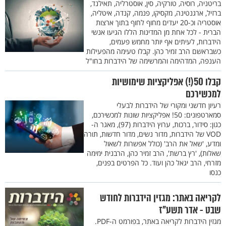
בריטניה, רוסיה, טורקיה, סין, אוסטרליה, תאילנד,
ברזיל, ארגנטינה, מקסיקו, פנמה, קנדה, איטליה,
אוסטריה וכ-20 יעדים מחוף לחוף בתוך ארצות
הברית - לכל אחת מן המדינות הללו הגיעו אנשי
הידברות, לעיתים אף יותר מחמש פעמים,
כשבראשם הרב זמיר כהן. קבלו טעימה מהפעילות
הענפה, המדהימה והמרשימה של הידברות בחו"ל
קבלו 50(!) אפליקציות שימושיות
למכשירכם
רעיון חדשני ומקורי של הידברות לבעלי
סמארטפונים: 50! אפליקציות שונות למכשירכם,
כגון: סידור, ברכות, ערוץ הידברות (97), מאגר ה-
VOD של הידברות, מדור נשים, מדור חדשות, תורה
ומדע, 'שאל את הרב' (כולל אפשרות לשאול
שאלות), 'רץ ברשת', הרב זמיר כהן, הרבנית ימימה
מזרחי, הרב יגאל כהן ועוד. כל הפרטים בפנים,
כנסו
לקריאה באתר: מגזין הידברות לחודש
שבט - אדר תשע"ז
מגזין הידברות לקריאה באתר, בפורמט ה-PDF.