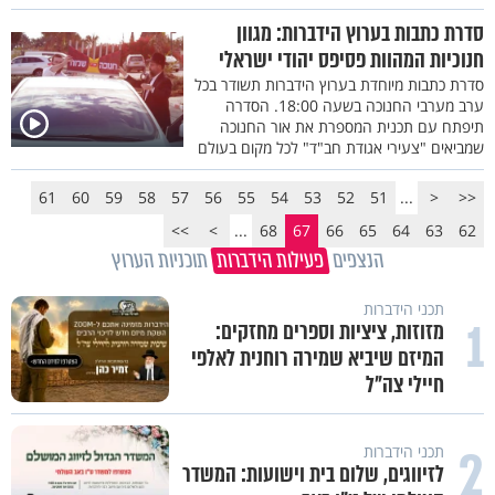
סדרת כתבות בערוץ הידברות: מגוון
חנוכיות המהוות פסיפס יהודי ישראלי
סדרת כתבות מיוחדת בערוץ הידברות תשודר בכל
ערב מערבי החנוכה בשעה 18:00. הסדרה
תיפתח עם תכנית המספרת את אור החנוכה
שמביאים "צעירי אגודת חב"ד" לכל מקום בעולם
61
60
59
58
57
56
55
54
53
52
51
...
<
<<
>>
>
...
68
67
66
65
64
63
62
הנצפים
פעילות הידברות
תוכניות הערוץ
תכני הידברות
1
מזוזות, ציציות וספרים מחזקים:
המיזם שיביא שמירה רוחנית לאלפי
חיילי צה"ל
2
תכני הידברות
לזיווגים, שלום בית וישועות: המשדר