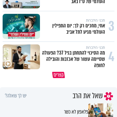
העולמי של ט"ו באב
3
תכני הידברות
אחי, מחכים רק לך: יום התפילין
העולמי מגיע לתל אביב
תכני הידברות
4
מה הסיכוי להתחתן בגיל 37? הפעולה
שסיימה עשור של אכזבות והובילה
פגיעה עצמית וחרדות – איך מכילים
לחופה
את זה? זוגיות במבחן, הפעם עם
איך אתה מראה לקב״ה את האה
קצרים
יהודית ואלתר כהן
שלך?
שאל את הרב
יש לך שאלה?
פלאפון לא כשר