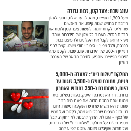
עונג שבת: צעד קטן, זכות גדולה
מעל 1,300 מפיצים, מהגולן ועד אילת, נוספו לעלון
הידברות בחמש שנות קיומו. אלו האנשים
שהחליטו לקחת יוזמה, לעשות צעד קטן ולזכות את
הרבים בגדול. מאחורי כל עלון של הידברות עומד
מפיץ הדואג לקבל את העלונים ולהפיצם בבתי
הכנסת, ולכל מפיץ – סיפור ייחודי משלו. קצת לפני
הגיליון ה-300 של הידברות עונג שבת, לקטנו כמה
'סיפורי מפיצים' שהגיעו לתיבת הדואר של מערכת
העלון
מחלקת "שלום בית": למעלה מ-5,000
פניות, מתוכם טופלו כ-3,500 זוגות עד
היום, כשמתוכם כ-350 בחודש האחרון
בדורנו, דור האינטרנט והייטק, בעיות בשלום בית
מהוות אחת ממכות הדור. אם פעם היה ברור
שזוגיות היא משהו שדורש השקעה וטיפוח, היום
בני הזוג מצפים שהכל יבוא מהר, בקלות ועל מגש
של כסף – ואם לא, הדרך לרבנות לא רחוקה. קבלו
מספר מילים על מחלקת "שלום בית" של הידברות,
ועל תודות שקיבלנו מזוגות שזכינו לסייע להם