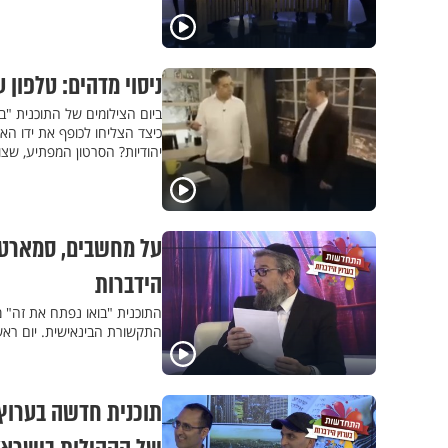
ניסוי מדהים: טלפון 
ביום הצילומים של התוכנית "בכ
כיצד הצליחו לכופף את ידו הא
יהודיות? הסרטון המפתיע, שצו
על מחשבים, סמארטפו
הידברות
התוכנית "בואו נפתח את זה" 
התקשורת הבינאישית. יום ראשון ב-
תוכנית חדשה בערוץ