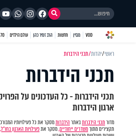
VOD
מגזין
חדשות
הרב זמיר כהן
עולם הילדים
70 שאלות
ראשי
יהדות
תכני הידברות
תכני הידברות
תכני הידברות - כל העדכונים על הפרוי
ארגון הידברות
מדור
תכני הידברות
באתר
הידברות
מסקר את כל פעילויותיו המבורכות
תקצירים מתוך
משדרים ייחודיים,
מסקר את
פעילויות הארגון בחו"ל,
עשרות פעילויות מבורכות של הארגון.