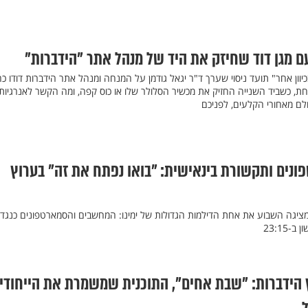
עם מגן דוד שחיזק את היד של מנהל אתר "הידברות"
יוון אחר" תועד ניסוי שערך ד"ר יגאל גודמן על המנחה ומנהל אתר הידברות דודו כה
חת, כשביד השנייה החזיק את מכשיר הסלולר שלו או כוס קפה, ומה הקשר לאנרגיות
לם מאחורי הקלעים, לפניכם
נים ותקשורת בינאישית: "בואו נפתח את זה" בערוץ
מציגה השבוע את אחת הדילמות הגדולות של ימינו: המחשבים והסמארטפונים כנגד
23:15
 הידברות: "שבת אחים", התוכנית שמשמרת את הייחודי