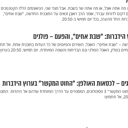
מה אתה אוכל, או מה אתה שר בשבת. אבל מצד שני, הניואנסים הללו הקטנטנים 
 דקים לדורות עברו", אומר הרב ראובן זכאים על התוכנית החדשה, "שבת אחים",
 החל מהערב, בכל יום חמישי ב-20:50
הידברות: "שבת אחים", והפעם – פולנים
דשה – "שבת אחים": האוכל, השירים והפיוטים של כל העדות בתוכנית אחת. אל תחמ
את הפרק הראשון: מסע אל החיים בפולין, האוכל הפולני וגם הבדיחות והשפה המיוחדת. יום חמישי, 20:50 בערוץ
ים – לכסאות האולפן: "החוט המקשר" בערוץ הידברות
גולן אזולאי מארח בתוכניתו "החוט המקשר" 3 פסיכולוגים, המספרים על הדרך המיוחדת שלהם אל היהדות. התו