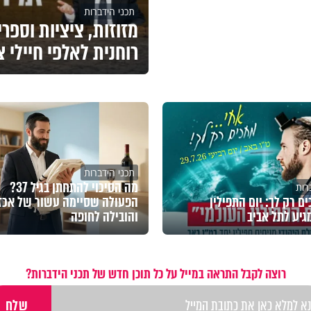
תכני הידברות
מזוזות, ציציות וספר
רוחנית לאלפי חיילי 
תכני הידברות
מה הסיכוי להתחתן בגיל 37?
רות
ם רק לך: יום התפילין
הפעולה שסיימה עשור של אכז
גיע לתל אביב
והובילה לחופה
רוצה לקבל התראה במייל על כל תוכן חדש של תכני הידברות?