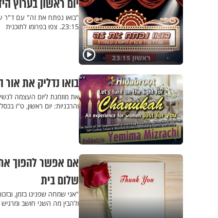
יום ראשון בערוץ היד
"בואו נפתח את זה" עם ד"ר עו
23:15. צפו בפרומו לתוכנית
בואו נדליק את אור ה
את מוזמנת ליום העצמה לנשים 
והרבניות: יום ראשון, ט"ו בכסלו, 12/17
אם אפשר להפוך את 
שלום בית
"אני שמחה שפנינו בזמן, ובזכ
ולהבין מה השני חושב ומרגיש