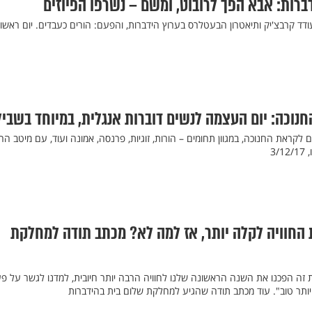
ברות: אבא הפך לרובוט, ומשם – נשרפו הפיוזים
דד קרבצ'יק ותיאטרון הבעטלרס בערוץ הידברות, והפעם: הורים כעבדים. יום ראשון
חנוכה: יום העצמה לנשים דוברות אנגלית, במיוחד בשביל
לקראת החנוכה, במגוון תחומים – הורות, זוגיות, פרנסה, אמונה ועוד, עם מיטב הר
3/
החוויה לקלה יותר, אז למה לא? מכתב תודה למחלקת
ות זה הפכנו את השנה הראשונה שלנו לחוויה הרבה יותר חיובית, למדנו לגשר על פ
 יותר טוב". עוד מכתב תודה שהגיע למחלקת שלום בית בהידברות