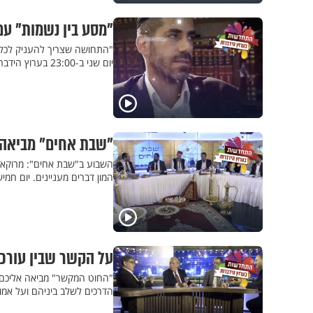
"מסע בין נשמות" עם 
"התחושה שצריך להעניק לכל יל
יום שני ב-23:00 בערוץ הידברות
"שבת אחים" מביאה 
השבוע ב"שבת אחים": מרוקאים
המון דברים מעניינים. יום חמישי ב-
על הקשר שבין עורכי
הדרכים לשלב ביניהם ועל אמונה ב