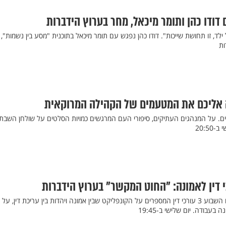
דודו כהן ותומר מיכאל, מחר בערוץ הידברות
ד, זו תחושת שייכות". דודו כהן נפגש עם תומר מיכאל בתוכנית "מסע בין נשמות", 
אליכם את המטעמים של הקהילה המרוקאית
. על המנהגים העתיקים, סיפורי העם המרגשים כמויות הסלטים על שולחן השבת 
20:50
 דין לאמונה: "החוט המקשר" בערוץ הידברות
"החוט המקשר" מביאה אליכם השבוע 3 עורכי דין המספרים על הקונפליקט שבין אמונה ויהדות בין עריכת דין, על
עבודה. יום שלישי ב-19:45