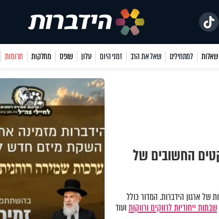
למתחילים
שאל את הרב
זמני היום
עלון
שופס
מחלקות
תרומות
קטים החשובים של
 של ארגון הידברות. המדור כולל
שבתות ייחודיות לרווקים ורווקות
ועוד