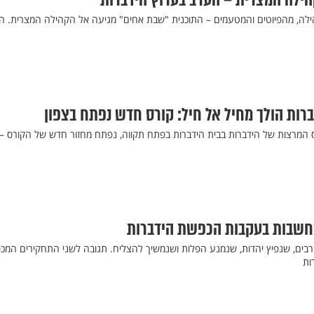
ילה המצרית – הערב בערוץ הידברות
ילה, מהפיוטים והמטעמים – התוכנית "שבת אחים" מגיעה אל הקהילה המצרית. ה
רות הולך מחיל אל חיל: קורס חדש נפתח בצפון
מחזור ה-5 של קורס המרצות של הידברות בבית הידברות בפתח תקווה, נפתח מחזור חדש של הקורס –
בים, שנפיץ יהדות, שנמנע הפלות ושנמשיך להצליח. תגובה לשני התחקירים המכ
ות