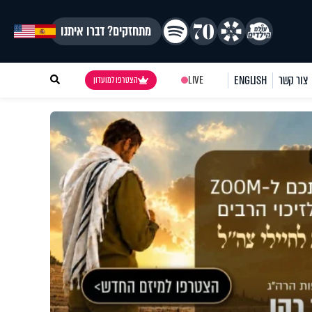
מתחזקים? דברו איתנו
צור קשר
ENGLISH
LIVE
הצטרפו למועדון