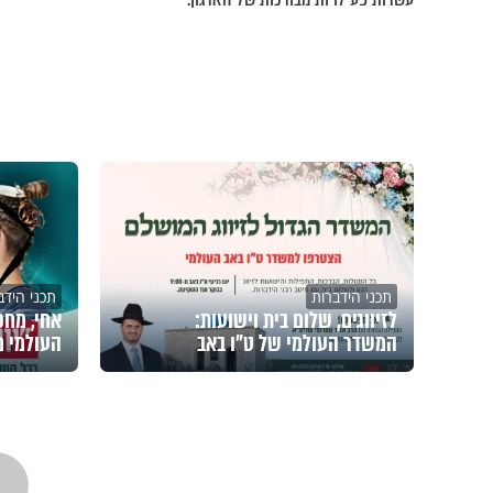
תכני הידברות
תכני הידב
לזיווגים, שלום בית וישועות:
אחי, מחכי
המשדר העולמי של ט"ו באב
העולמי מ