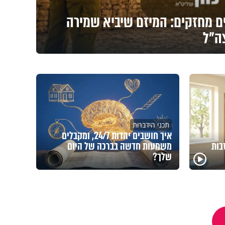
ים מחזקים: המיזם שיביא שמירה
צה"ל
תכני הידברות
איך חושבים יהדות 24/7, ומקבלים
בות
משמעות חדשה בברכה של היום
שלך?