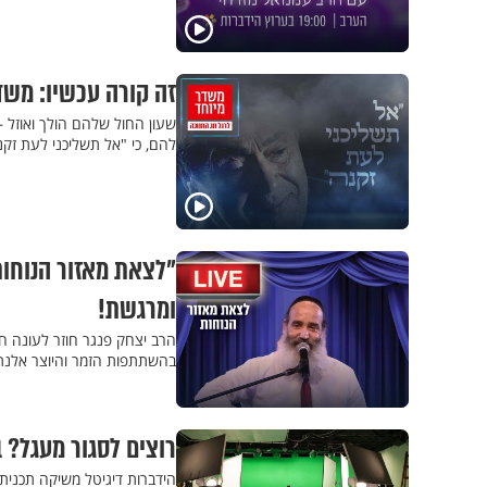
זה קורה עכשיו: משד
שעון החול שלהם הולך ואוזל –
להם, כי "אל תשליכני לעת זקנ
"לצאת מאזור הנוחות
ומרגשת!
הרב יצחק פנגר חוזר לעונה ח
בהשתתפות הזמר והיוצר אלנת
רוצים לסגור מעגל? 
הידברות דיגיטל משיקה תכני