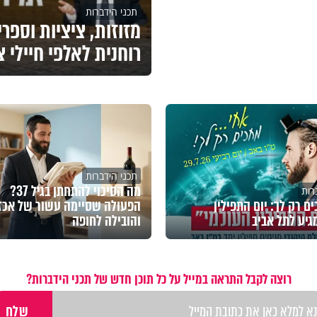
תכני הידברות
מזוזות, ציציות וספר
רוחנית לאלפי חיילי 
תכני הידברות
מה הסיכוי להתחתן בגיל 37?
רות
ם רק לך: יום התפילין
הפעולה שסיימה עשור של אכז
גיע לתל אביב
והובילה לחופה
רוצה לקבל התראה במייל על כל תוכן חדש של תכני הידברות?