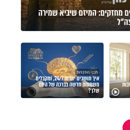
ים מחזקים: המיזם שיביא שמירה
צה"ל
תכני הידברות
איך חושבים יהדות 24/7, ומקבלים
בות
משמעות חדשה בברכה של היום
שלך?