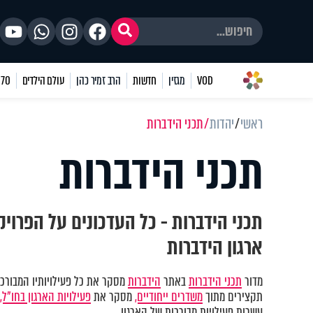
VOD
מגזין
חדשות
הרב זמיר כהן
עולם הילדים
70 שאלות
ראשי
יהדות
תכני הידברות
תכני הידברות
תכני הידברות - כל העדכונים על הפרוי
ארגון הידברות
מדור
תכני הידברות
באתר
הידברות
מסקר את כל פעילויותיו המבורכות
תקצירים מתוך
משדרים ייחודיים,
מסקר את
פעילויות הארגון בחו"ל,
עשרות פעילויות מבורכות של הארגון.