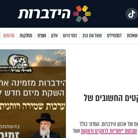
למתחילים
שאל את הרב
זמני היום
עלון
שופס
מחלקות
תרומות
קטים החשובים של
 של ארגון הידברות. המדור כולל
שבתות ייחודיות לרווקים ורווקות
ועוד