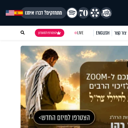
מתחזקים? דברו איתנו
צור קשר
ENGLISH
LIVE
הצטרפו למועדון