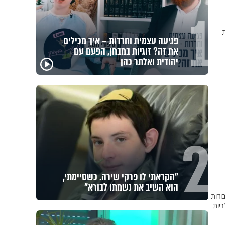
1
את
פגיעה עצמית וחרדות – איך מכילים
את זה? זוגיות במבחן, הפעם עם
יהודית ואלתר כהן
2
"הקראתי לו פרקי שירה. כשסיימתי,
הוא השיב את נשמתו לבורא"
ודות
יות