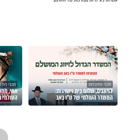
תכני הידברות
תכני הידב
לזיווגים, שלום בית וישועות:
אחי, מחכי
המשדר העולמי של ט"ו באב
העולמי מ