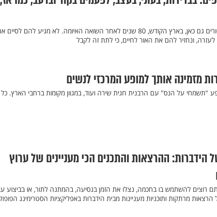
ם: בבדידות, בעוני, בעצב, לפעמים בקור וברעב, כמו אז,
הם עוברים מסכת של סבל וייסורים גם כאן, בארץ הקודש, 80 שנים לאחר השואה האיומה. לא מגיע להם לסיים 
ד לעזרה, ונחזיר להם את האור לחיים, כי לתת זה לקבל
רות מזמינה אותך למופע המרכזי לנשים
ופע "תשמחי על הנס" עם הרבנית חגית שירה ועוד, במגוון מקומות ברחבי הארץ. כל
הידברות: ההרצאות והתכנים הכי מעניינים של ערוץ
תם רוצים להשתמש בו בחכמה, נצלו את הזמן בנסיעה, בהמתנה לתור, או בביצוע עב
 הרצאות מרתקות ותוכניות מעניינות מבית הידברות באפליקציות הסטרימינג הפופולר