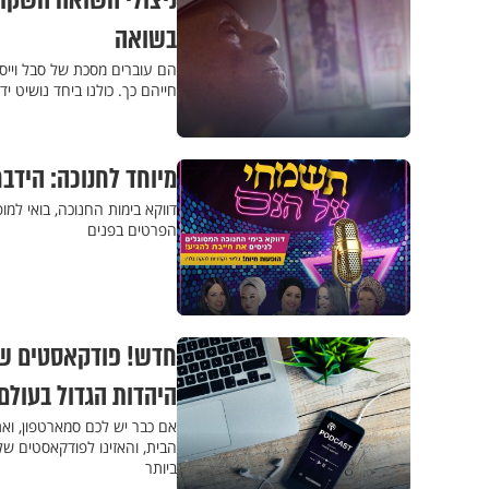
ניצולי השואה השקופי
בשואה
חייהם כך. כולנו ביחד נושיט י
מיוחד לחנוכה: הידב
דווקא בימות החנוכה, בואי למ
הפרטים בפנים
חדש! פודקאסטים של 
היהדות הגדול בעולם
אם כבר יש לכם סמארטפון, וא
הבית, והאזינו לפודקאסטים של
ביותר