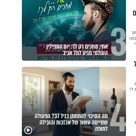
ם
3
וך
כר במה
י
אחי, מחכים רק לך: יום התפילין
העולמי מגיע לתל אביב
.
מרת לי:
4
מה הסיכוי להתחתן בגיל 37? הפעולה
שסיימה עשור של אכזבות והובילה
לחופה