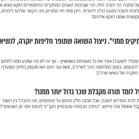
 מחברו רבי יהודה הלוי, הרי שברבות השנים המחקרים ההיסטוריים דווקא מצאו א
ית והפכה כמעט כולה ליהודית. היכן ומתי חיו הכוזרים, מה הקשר שלהם ליהדות, 
ושרת אותנו דווקא אליהם?
יקים ממני". ניצול השואה שתופר חליפות יוקרה, לנשיאי
גרומפלד לשעבר) איבד את כל משפחתו באוושוויץ – אך זה לא מה שמנע ממנו לחלום 
י להגשימו. בתום המלחמה היגר לארה"ב, ומאז ועד היום הוא מועסק כחייט המועדף 
 היוקרה של נשיאי ארה"ב
 לומד תורה מקבלת שכר גדול יותר ממנו?
לבית המדרש לשעה, אבל מבזבז חלק מהזמן על פטפוטים. מה ההבדל בין השכר
בל אשתו? ומה פירוש: "גדולה הבטחה שהבטיחן הקב"ה לנשים יותר מן האנשים"?