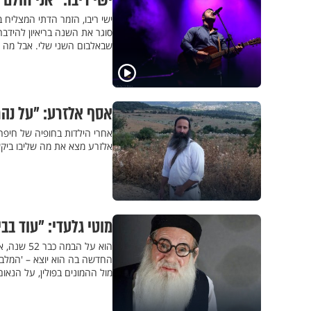
ישי ריבו: "אני חולם
ישי ריבו, הזמר הדתי המצליח 
סוגר את השנה בריאיון להידב
שבאלבום השני שלי. אבל מה ש
אסף אלזרע: "על נהר
אלזרע מצא את מה שליבו ביקש 
מוטי גלעדי: "עוד בב
הוא על ה
החדשה בה הוא יוצא – 'המלבו
מול ההמונים בפולין, על הנאו