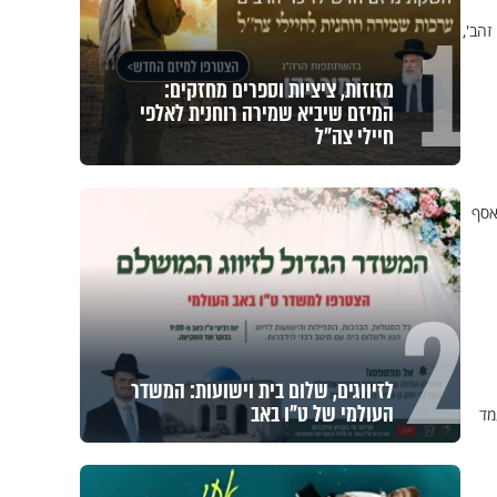
1
זהב',
מזוזות, ציציות וספרים מחזקים:
המיזם שיביא שמירה רוחנית לאלפי
חיילי צה"ל
חבי העולם, אסף
2
לזיווגים, שלום בית וישועות: המשדר
העולמי של ט"ו באב
מד