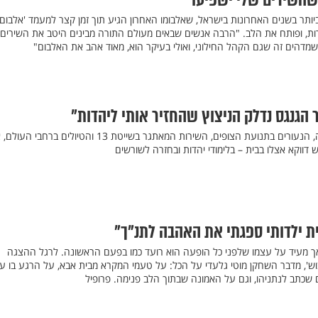
 שהשירים שלי ישפיעו"
ביותר בשנים האחרונות בישראל, שאלבומו האחרון הגיע תוך זמן קצר למעמד 'אלבום 
רות, ופותח את הלב. "הרבה אנשים שבאים מעולם התורה מבינים היטב את השירים
מדהים זה שגם הקהל החילוני, ואולי בעיקר הוא, מאוד אהב את האלבום"
 הגנגס נדלק הניצוץ שהחזיר אותי ליהדות"
אחרי הילדות בחופיה של חיפה, הנעורים בתנועת הצופים, השירות המאתגר בשייטת 13 והטיולים בר
דווקא אצלו בבית – בלימודי יהדות ובחזרה לשורשים
ית ילדותי ספגתי את האהבה לתנ"ך"
במה כבר 52 שנה, אך מעיד על עצמו שלפני כל הופעה הוא רועד כמו בפעם הראשונה. לרגל ההצגה
ש', מדבר השחקן מוטי גלעדי על הכל: על טעמי המקרא מבית אבא, על הרגע בו ע
ם שכתב לנתניהו, וגם על האמונה שבתוך הלב פנימה. פרופיל