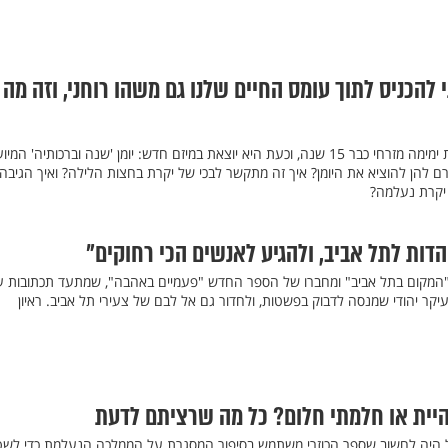
 להכניס לתוך עומס החיים שלנו גם משהו רוחני, וזה מה
יקרת פרידמן מלווה את הרבנית ימימה מזרחי כבר 15 שנה, וכעת היא יוצאת במיזם חדש: יומן 'שנה וברכותיה' המי
ם להן להוציא את היומן? איך זה מתקשר לבכי של יקרת בחצות הלילה? ואיך הגיבה
יקרת נעלמה?
הדות לתל אביב, ולהגיע לאנשים הכי רחוקים"
 ב"המקום בתל אביב" ומחברו של הספר החדש "פעמיים באהבה", שמתעד תכתובות 
יקר יהודי שמנסה לדבוק בפשטות, ולחדור גם אל לבם של צעירי תל אביב. ראיון
היית או חלמתי חלום? כל מה שרציתם לדעת
ד המאה ה-18 מקובל היה לחשוב שספר הכוזרי משתמש בסיפור המסגרת על הממלכה הנעלמת כדי לש