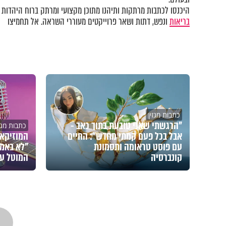
היכנסו לכתבות מרתקות ותיהנו מתוכן מקצועי ומרתק ברוח היהדות ב
בריאות
ונפש, דתות ושאר פרוייקטים מעוררי השראה. אל תחמיצו
כתבות מגזין
"הרגשתי שאני טובעת בתוך כאב -
כתבות מגזי
אבל בכל פעם קמתי מחדש": החיים
המוזיקאי
עם פוסט טראומה ותסמונת
"לא באמת
קונברסיה
המוטל על