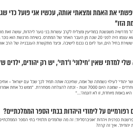
פשתי את האמת ומצאתי אותה, עכשיו אני פועל כדי שג
ת הזו"
 מדרשיה משגשגת במודיעין ומצליח לקרב עשרות בני נוער ליהדות, עושה זאת מת
תחושת שליחות עצומה, שכן הוא עצמו היה לפני 20 שנה מן העבר האחר של המתרס. בשיחה מרגשת הוא נז
ששירת בחיל הים, ועד ליום בו נכנס לישיבה. וכיצד מתקשרת העגבנייה של הרב אור
לי למדתי שאין ’חילוני’ ו’דתי’, יש רק יהודים, ילדים של
'קשר יהודי' לעילוי נשמתה של אמה, שחינכה אותה תמיד לכך שכל עם ישראל – אחים
תוכנית החברותות בין חילונים וחרדים – שמונה היום 7000 זוגות - זכתה להצלחה מסחררת. "ממש כל אחת או
יא באמת מיוחדת, זו לא דוגמה'..."
 רפורמיים על לימודי היהדות בבתי הספר הממלכתיים?
, פרשנות כפרנית ויהדות 'אוניברסלית': זה מה שלומדים תלמידי בתי הספר הממלכתיים
הודית'. איך זה קרה?