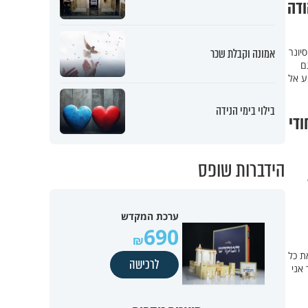
ודה
יונר
אמונה וקבלת שכר
ם
ע אל
בילוי בימי הנידה
ודי
הידברות שופס
ערכת המקדש
690
ש את כל
לרכישה
 אני