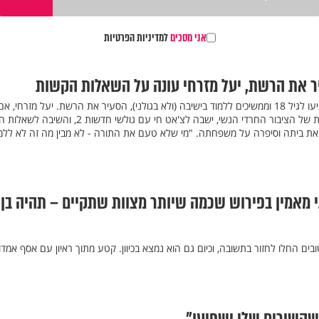
אני מסכים
למדיניות הפרטיות
 את הרשת, יעל מזרחי עונה על השאלות הקשות
הפוסט על רביעיית בניה, שהגיעו לגיל 18 וממשיכים ללמוד בישיבה (ולא בגולני), הסעיר את הרשת. יעל מזרחי, אם
ל-11 ואחת הדוברות המעניינות של הציבור החרדי הנשי, ישבה לצ'אט חי עם גולשי חדשות
גה את ביתה וסיפרה על משפחתה. "מי שלא טעם את התורה - לא מבין מה זה לא ללמ
 מאמין בפירוש שכמה שיותר מצוות שתקיים – תהיה בן
 ה-90 חבריו הטובים החלו לחזור בתשובה, וכיום גם הוא נמצא בכיוון. קטע מתוך ראיון עם אסף אמד