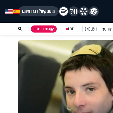
מתחזקים? דברו איתנו
צור קשר
ENGLISH
LIVE
הצטרפו למועדון