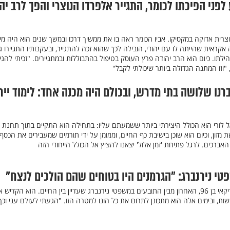
 לפני הפיכתו לכומר, התגייר אלפרדו הנוצרי והפך לרב יה
רית אדוקה במקסיקו. אביו הכומר ראה בו את ממשיך דרכו ובמשך שנים הוא היה מיס
קראית שהייתה לו עם יהודי, הובילה לכך שהוא זכה להתגייר, ובעקבותיו התגיירו ג
הילתו. כיום הוא הרב יהודה פרץ העוסק בטיפול בהתבוללות ובמתגיירים. "זכיתי להגי
וזו המתנה הגדולה ביותר שיכולתי לקבל"
ברנו שלושה בתי מדרש, ובכולם היה מכנה אחד: לימוד ייח
ל לורי הוא הכולל היצירתי ביותר ששמעתם עליו: בתחילה הוא התקיים בתוך תחנת
מזון, וכיום הוא שוכן בישיבת כף החיים, וממומן על ידי תורמים שמעבירים את הכסף
אברכים. לרגל פתיחת 'זמן אלול' יצאנו להציץ אל הכולל הייחודי הזה
י נירנברג: "הגרמנים היו בטוחים שהם הולכים לנצח"
בן פרנץ הוא משפטן יהודי אמריקאי בן 96, האחרון מבין התובעים במשפטי נירנברג שעדיין בין החיים. הוא הקדי
ות, ובימים אלה הוא מתכונן לתרום את כל הונו למטרה הזו. "הגעתי לעולם עני וכך