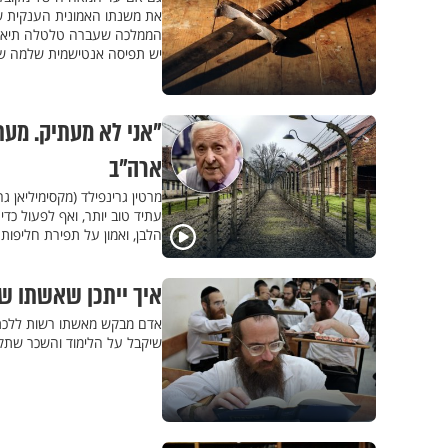
את משנתו האמונית הענקית של
הממלכה שעברה טלטלה תיאולוג
יש תפיסה אנטישמית שלמה שק
"אני לא מעתיק. מעת
ארה"ב
מרטין גרינפילד (מקסימיליאן 
עתיד טוב יותר, ואף לפעול כד
הלבן, ואמון על תפירת חליפות
איך ייתכן שאשתו של
אדם מבקש מאשתו רשות ללכת 
שיקבל על הלימוד והשכר שתק