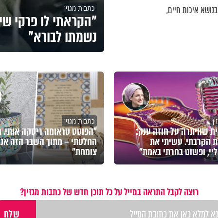
כתבות מגזין
נושא איכות חיים,
"הקראתי לו פרקי שי
נשמתו לבורא"
ן
כתבות מגזין
ת שוויתרה על חוזה ענק:
"הפוסט טראומה ריסקה אותי. ו
 הקרבתי. עשיתי את
החלטתי – מתוך השבר הזה אני
יי, ופשוט בחרתי באמת"
צומחת"
רוצה לקבל התראה במייל על כל תוכן חדש של כתבות מגזין?