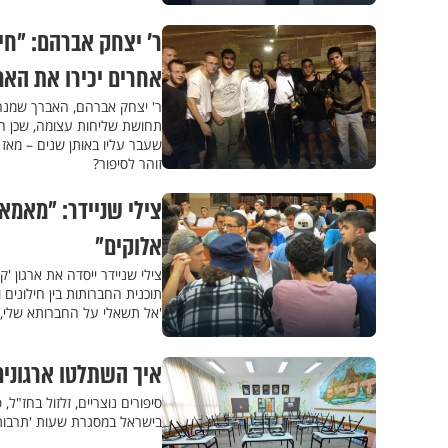
ר' יצחק אברהם: "חי
אחרים יכירו את האמ
ר' יצחק אברהם, האברך שמנהל
שעבר עליו באותן שנים – מאז 
זוהר לסיפור?
צילי שניידר: "מאמא ש
אלוקים"
צילי שניידר ייסדה את ארגון 
'אל תשאלי על החברותא שלי, ה
איך השתלטו ארגונים
סיפורים נוצריים, זלזול בחז"ל
בישראל במסגרת שעות 'תרבות י