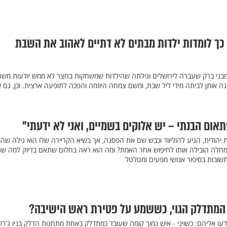
ך לומדות ילדות מבתים לא דתיים לאהוב את השבת
מבני ברק שעברה לירושלים וגילתה שהילדות שמשחקות בחצר לא ממש יודעות משה
נה אותן לביתה מידי ליל שבת, ומשם צמחה היוזמה והפכה לתופעה ארצית. וכן, גם 
תאום הבנתי – יש אלוקים בשמיים, ואני לא ידעתי"
 יהודית, הגיע להוליווד וכבש שם את הפסגה, אך בשיא הקריירה שלו הוא גילה שהו
מחלה הובילה אותו לחיפוש אחר האמת? ומה הוא ראה בחלום שתאם בדיוק למה שג
שובות בסיפור אנושי מפעים ומטלטל
ה המתדלק הגוי, כששמע על פטירת ראש הישיבה?
ו אליהם: כשויני - איש נמוך קומה שעובד כמתדלק באחת מתחנות הדלק בניו ג'רזי