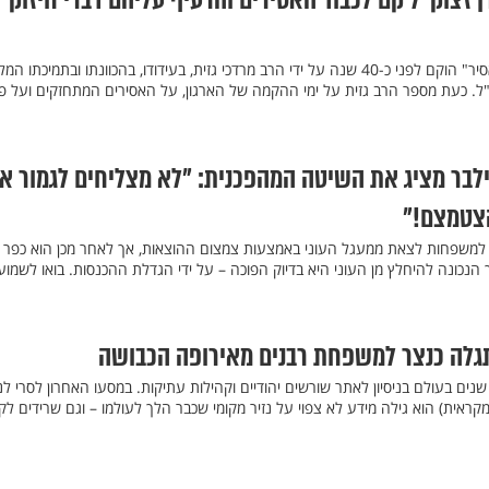
ן זצוק"ל קם לכבוד האסירים והרעיף עליהם דברי חיזוק
ארגון "לתת אור לחיים – יד לאסיר" הוקם לפני כ-40 שנה על ידי הרב מרדכי גזית, בעידודו, בהכוונתו ובתמיכתו 
ק"ל. כעת מספר הרב גזית על ימי ההקמה של הארגון, על האסירים המתחזקים ועל פ
ילבר מציג את השיטה המהפכנית: "לא מצליחים לגמור א
צטמצם!"
 סילבר למשפחות לצאת ממעגל העוני באמצעות צמצום ההוצאות, אך לאחר מכן הוא כפר
נכונה להיחלץ מן העוני היא בדיוק הפוכה – על ידי הגדלת ההכנסות. בואו לשמוע
תגלה כנצר למשפחת רבנים מאירופה הכבושה
נים בעולם בניסיון לאתר שורשים יהודיים וקהילות עתיקות. במסעו האחרון לסרי ל
קראית) הוא גילה מידע לא צפוי על נזיר מקומי שכבר הלך לעולמו – וגם שרידים לק