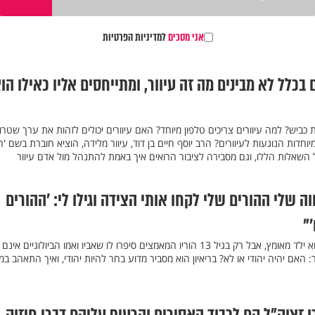
אני מסכים
למדיניות הפרטיות
בכלל לא מבינים מה זה עיוור, ומתייחסים אליו כאילו הו
 כביש? למה עיוורים צריכים טלפון מיוחד? האם עיוורים יכולים לזהות את ערך שטרו
חדות הנוגעות לעיוורים? הרב יוסף חיים בן דוד, עיוור מלידה, הוציא חוברת בשם 'ר
 השאלות הללו, וגם מסבירה לציבור הרואים איך באמת להתנהל מול אדם עיוור
וה שלי ההורים שלי לקחו אותי הצידה וגילו לי: ’ההורים
’"
הזמר ישי בן צבי ידע תמיד שהוא ילד מאומץ, אבל רק בגיל 13 הוריו המאמצים סיפרו לו שאביו ואמו הביולוגיים אינם
: האם יהיה יהודי או לא? בריאיון הוא מסביר מדוע בחר להיות יהודי, ואיך התאהב במ