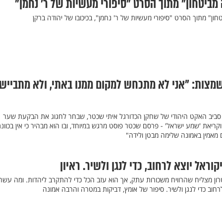
מביטחון" מתוך הסרט "סיפורי מעשיות של ר’ נחמן"
ון" מתוך הסרט "סיפורי מעשיות של ר' נחמן", בכיכובו של יהודה ברקן
מצות: "אני לא מתכחש למקום ממנו באתי, ולא מתבייש
יב האקט היהודי של שחקן הכדורגל איתי שכטר, שבחר לחגוג את הבקעת שער
קריאת 'שמע ישראל' - פרסם שכטר פוסט מרגש במיוחד, ובו הוא מבהיר כי אין בכוונת
 מאמין באמונה שלימה מבטן ולידה"
וראל יוצא לרחוב, כדי לנגן ולשיר. ראיון
רון מצליח שהרוויח משכורות עתק, אך הוא עזב הכל כדי להתקרב ליהדות. ומה עשה
וב כדי לנגן ולשיר. סיפור של אומץ, דביקות במטרה והרבה אמונה