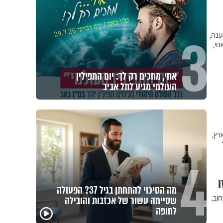
3
ענה,
חי,
אחי, מחכים רק לך: יום התפילין
העולמי מגיע לתל אביב
רץ,
4
ו
מה הסיכוי להתחתן בגיל 37? הפעולה
וב,
שסיימה עשור של אכזבות והובילה
פגיעה
לחופה
מכילי