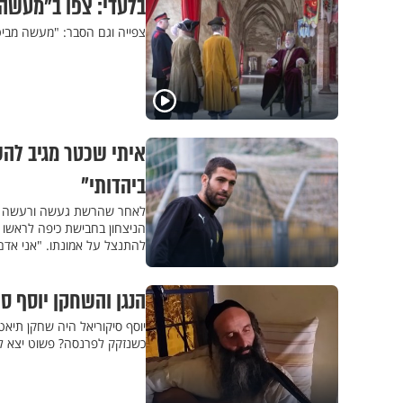
בלעדי: צפו ב"מעשה 
צפייה וגם הסבר: "מעשה מביטח
איתי שכטר מגיב להש
ביהדותי"
לאחר שהרשת געשה ורעשה סב
הניצחון בחבישת כיפה לראשו ו
להתנצל על אמונתו. "אני אדם
הנגן והשחקן יוסף סיק
יוסף סיקוריאל היה שחקן תיאט
כשנזקק לפרנסה? פשוט יצא לרח