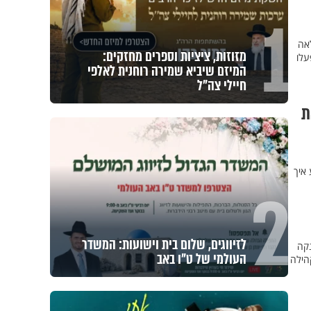
1
המלאה
מזוזות, ציציות וספרים מחזקים:
עלו
המיזם שיביא שמירה רוחנית לאלפי
חיילי צה"ל
ת
 איך
2
לזיווגים, שלום בית וישועות: המשדר
נקה
העולמי של ט"ו באב
הילה