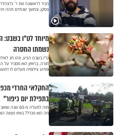
הכיר לראשונה את ר' גלצהלר 
פסקו, ובמשך שנתיים תהה וינ
מיוחד לט"ו בשבט: 
נשמתו החסרה
ט"ו בשבט הגיע, וזהו חג לאי
תורה. בראיון הוא מסביר על ה
ומדוע צילומיה מעלים לו דמעו
החקלאי החרדי מכפר ג
בתפילת יום כיפור"
מזה למעלה מ-
מה הוא מגדל? באיזו מצווה הו