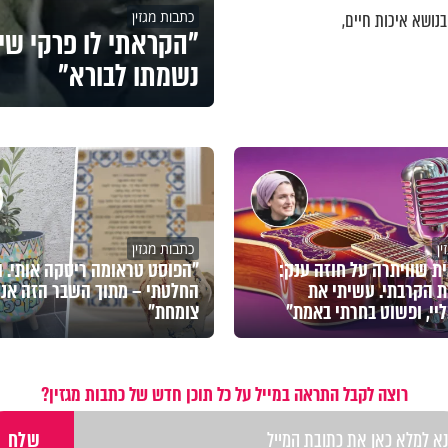
כתבות מגזין
נושא איכות חיים,
"הקראתי לו פרקי שי
נשמתו לבורא"
ן
כתבות מגזין
ת שוויתרה על חוזה ענק:
"הפוסט טראומה ריסקה אותי. ו
 הקרבתי. עשיתי את
החלטתי – מתוך השבר הזה אני
יי, ופשוט בחרתי באמת"
צומחת"
רוצה לקבל התראה במייל על כל תוכן חדש של כתבות מגזין?