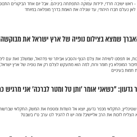
- ראש ישיבה חרדי, ידידות עמוקה התפתחה ביניהם. אבל יום אחד הביקורים התכופ
י לאן נעלם חברו היהודי, עד שגילה את האמת בדרך מופלאה במיוחד
האברך שמצא בצילום נופיה של ארץ ישראל את מבוקשה
לנות, אז תפסנו לשיחה את צלם הנוף והטבע אביתר שי פדהאל, שמשלב זאת עם לימ
חיבור המופלא בין חומר ורוח, למה הוא מתעקש לצלם רק את נופיה של ארץ ישראל,
ת חמות בעיניים
דעון: "כשאני אומר ’ותן טל ומטר לברכה’ אני מרגיש כמ
60 שנה שזאב שטיגליץ, החקלאי מכפר גדעון, יוצא אל השדות ומטפח את המשק החקלאי שברשותו
א הצליח לזכות את הרב אליישיב? ומה יש לו להגיד לנו ערב ט"ו בשבט?