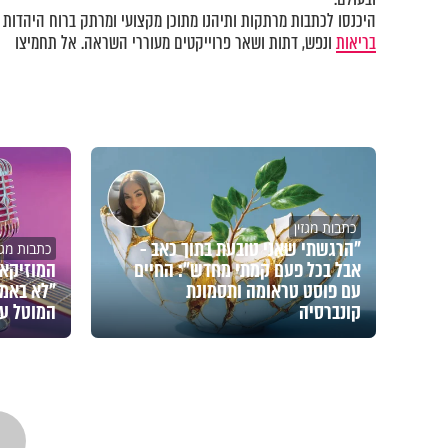
היכנסו לכתבות מרתקות ותיהנו מתוכן מקצועי ומרתק ברוח היהדות ב
בריאות
ונפש, דתות ושאר פרוייקטים מעוררי השראה. אל תחמיצו
כתבות מגזין
"הרגשתי שאני טובעת בתוך כאב -
כתבות מגזי
אבל בכל פעם קמתי מחדש": החיים
המוזיקאי
עם פוסט טראומה ותסמונת
"לא באמת
קונברסיה
המוטל על