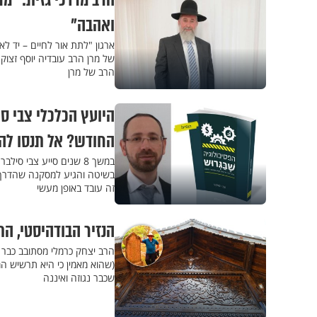
הרב מרדכי גזית: "מר
ואהבה"
של מרן הרב עובדיה יוסף זצו
הרב של מרן
היועץ הכלכלי צבי ס
החודש? אל תנסו לה
במשך 8 שנים סייע צבי
בשיטה והגיע למסקנה שהדרך ה
זה עובד באופן מעשי
הנזיר הבודהיסטי, ה
הרב יצחק כרמלי מסתובב כבר ש
(שהוא מאמין כי היא תרשיש המ
שכבר נגוזה ואיננה