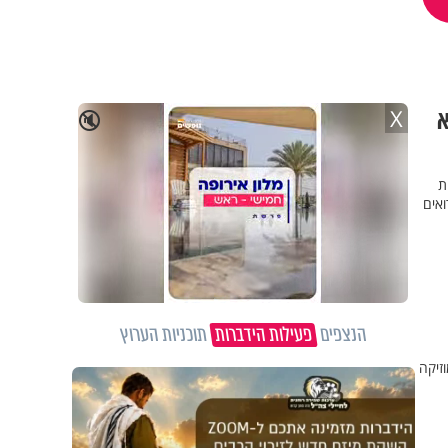
א
X
🔇
ת
ואים
הנצפים
פעילות הידברות
תוכניות הערוץ
וזיקה