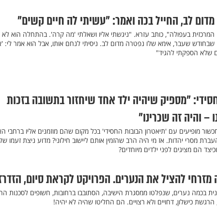
דום לב, החייל בכה ואמר: "עשיתי לה חיים קשים"
 המרכזית בעפולה", כותב עזרא. "ניגשתי אליו ושאלתי 'מה קרה'. בהתחלה הוא לא 
שבחודש שעבר, אימא שלו נפטרה מדום לב. ניסיתי לנחם אותו, אבל הוא אמר לי: 'א
ם שלא הספקתי להגיד"
סידי: "מספיק שיהיה ילד אחד שיחזור בתשובה בזכות
 – והיה זה שכרינו"
כשור מופיעים עם 'תיאטרון הבובות החסידי' בכל מקום שהם מוזמנים אליו ברחבי הא
ת מסרי יהדות. אז מי היה הרב שהזמין אותם ליישוב חילוני? מדוע ניצת זעמו של
צד הם מציגים לפני ילדים מיוחדים?
ה מזרחי להציל את הנערים. הפרויקט לקראת סיום, הזדרז
נית בכמה נערים, שנפלטו ממסגרת הישיבה, הסתובבו ברחובות, חשופים לסכנות הרח
רגשת כישלון, דחויים ולא רצויים. הם החליטו שהיה לא יהיה!