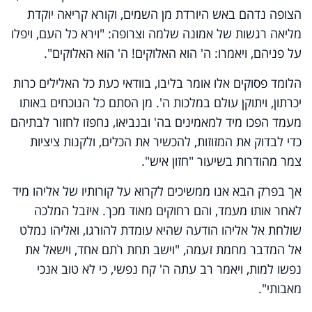
הצופה נדהם באש היורדת מן השמים, וקורא קריאה יוקדת
מליאה רגשות של אמונה שלמה וצרופה: "וירא כל העם, ויפלו
על פניהם, ויאמרו: ה' הוא האלוקים! ה' הוא האלוקים".
הלומד פסוקים אלו אומר בליבו, בוודאי כעת כל האלילים כרות
יכרתון, ויתוקן עולם במלכות ה'. מן הסתם כל הנוכחים באותו
מעמד הפכו מיד למאמינים בה' ובנביאו, נחפזו לחזור לבתיהם
כדי לבדוק את המזוזות, להכשיר את הכלים, ולקנות ציציות
צמר מהודרות בשיעור "חזון איש".
אך בפרק הבא אנו ממשיכים לקרוא על קורותיו של אליהו מיד
לאחר אותו מעמד, והם רחוקים מאוד מכך. איזבל המלכה
שולחת אל אליהו הודעה שהיא עומדת להורגו, ואליהו נמלט
אל המדבר מחמת זעמה, "וישב תחת רֹתם אחד, וישאל את
נפשו למות, ויאמר רב עתה ה' קח נפשי, כי לא טוב אנכי
מאבותי".