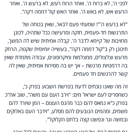
לפני ה', לא ברוח ה'. ואחר הרוח רעש, לא ברעש ה'. ואחר
הרעש אש, לא באש ה'. ואחר האש קול דממה דקה".
"לא ברעש ה'"! שמעתי פעם לבאר, שאין בכוחה של
התרגשות חד‑פעמית, חזקה ומרעישה ככל שתהיה, לכונן
מחויבות של קיימא לדבר ה'. קבלה אמיתית שיש לה המשך,
תיכונן רק ב"קול דממה דקה", בעשייה יומיומית שקטה, הרחק
מרעש וצלצולים, ממצלמות ומיקרופונים, עבודה מתמדת שאין
בה דרמטיות מרגשת – אך יש בה מסירות אמיתית, שאין לה
קשר להרגשים חד פעמיים.
זה מה שאנו נוכחים לדעת בפרשת השבוע בפרק כ',
כשחסרים לעם ישראל מים: "וירב העם עם משה", שוב אח"כ
בפרק כ"א נמאס להם כבר מהנס העצום – המן שיורד להם
משמים, ומהמים הנובעים להם מסלע, "וידבר העם באלוקים
ובמשה וגו' ונפשנו קצה בלחם הקלוקל".
גם פרשת קרח, שקראנו בשבוע שעבר, ובעצם לכל אורך