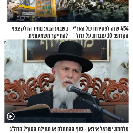
454 שנה לפטירתו של האר"י
בשבוע הבא: מחיר הדלק צפוי
הקדוש: 10 עובדות על גדול
להתייקר משמעותית
מקובלי צפת
מלחמת ישראל איראן - סוף ההתחלה או תחילת הסוף? הרה"ג