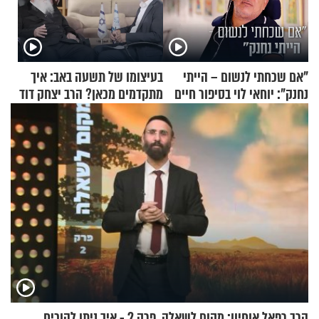
"אם שכחתי לנשום – הייתי
בעיצומו של תשעה באב: איך
נחנק": יוחאי לוי בסיפור חיים
מתקדמים מכאן? הרב יצחק דוד
מעורר השראה
גרוסמן בשיחה מיוחדת
הרב רפאל אוחיון: מקום לשאלה, פרק 2 - איך ניתן להוכיח