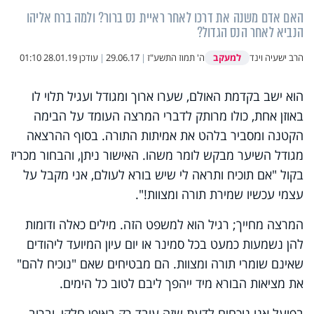
האם אדם משנה את דרכו לאחר ראיית נס ברור? ולמה ברח אליהו
הנביא לאחר הנס הגדול?
למעקב
הרב ישעיה וינד
ה' תמוז התשע"ז
|
29.06.17
|
עודכן
28.01.19 01:10
הוא ישב בקדמת האולם, שערו ארוך ומגודל ועגיל תלוי לו
באוזן אחת, כולו מרותק לדברי המרצה העומד על הבימה
הקטנה ומסביר בלהט את אמיתות התורה. בסוף ההרצאה
מגודל השיער מבקש לומר משהו. האישור ניתן, והבחור מכריז
בקול "אם תוכיח ותראה לי שיש בורא לעולם, אני מקבל על
עצמי עכשיו שמירת תורה ומצוות!".
המרצה מחייך; רגיל הוא למשפט הזה. מילים כאלה ודומות
להן נשמעות כמעט בכל סמינר או יום עיון המיועד ליהודים
שאינם שומרי תורה ומצוות. הם מבטיחים שאם "נוכיח להם"
את מציאות הבורא מיד ייהפך ליבם לטוב כל הימים.
בפועל אנו נוכחים לדעת שזה עובד רק באופן חלקי, וברוב