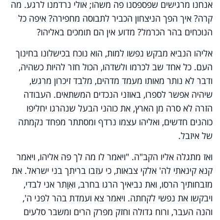
אנחנו מרגישים שפספסנו פה משהו; אולי נרדמנו לרגע. מה
קרה? איך הפך הניצחון הכביר לתבוסה מחפירה? איפה כל
הנוכחים בהר הכרמל? מדוע אין הם תומכים באליהו?
אליהו הנביא מבקש נפשו למות, הוא נוכח בכישלונו בחינוך
העם. כל אחד שב לכרמו ולשדהו, הכול חזר להיות כשהיה,
ודבר לא נותר מאותו מעמד מדהים, מלבד זיכרון מרגש,
שיהיה אפשר לספרו, באוזני הנכדים המשתאים. העבודה
הזרה לא סרה מן הארץ, את כוהני הבעל שנהרגו יחליפו
כוהנים חדשים, ואליהו עצמו נרדף ומסתתר מפחד נקמתה
של איזבל.
ואז מתגלה אליו הקב"ה. "ויאמר לו מה לך פה אליהו, ויאמר
קנא קינאתי לה' אלקי צבאות, כי עזבו בריתך בני ישראל. את
מזבחותיך הרסו, ואת נביאיך הרגו בחרב, ואִוָתר אני לבדי,
ויבקשו את נפשי לקחתה. ויאמר צא ועמדת בהר לפני ה',
והנה העבר, ורוח גדולה וחזק מפרק הרים ומשבר סלעים