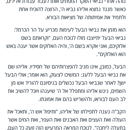
נוהה אחרי נביאי השקר המפתים אותו לעבוד עבודת אלילים,
כאשר מנגד נמצא אליהו נביא ה', הרוצה להוכיח אחת
ולתמיד את אמיתותה של מציאות הבורא.
הוא מזמן את נביאי הבעל לעימות מכריע על הר הכרמל:
נביאי הבעל יתייצבו מולו לנוכח העם, "וקראתם בשם
אלוקיכם, ואני אקרא בשם ה', והיה האלוקים אשר יענה באש
הוא האלוקים".
הבעל, כמובן, אינו מגיב להפצרותיהם של חסידיו. אליהו שם
את נביאי הבעל ללעג: המשיכו לצעוק, הוא אומר; אולי הבעל
ישן? לאחר שנביאי הבעל נכשלים בניסיונם להוריד אש מן
השמים, ניגש אליהו ומתפלל אל ה' שיענהו ויוכל להשיב את
לב העם לבוראו, ולהשריש בהם את אמונתו.
הקב"ה נענה לתפילתו של אליהו, "ותיפול אש ה', ותאכל את
העולה ואת העצים ואת האבנים ואת העפר, ואת המים אשר
בתעלה ליחכה". לנוכח המראה המרעיש הזה זועק כל העם,