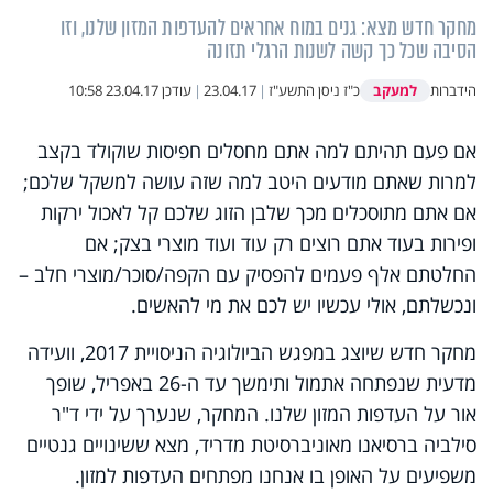
מחקר חדש מצא: גנים במוח אחראים להעדפות המזון שלנו, וזו
הסיבה שכל כך קשה לשנות הרגלי תזונה
למעקב
הידברות
כ"ז ניסן התשע"ז
|
23.04.17
|
עודכן
23.04.17 10:58
אם פעם תהיתם למה אתם מחסלים חפיסות שוקולד בקצב
למרות שאתם מודעים היטב למה שזה עושה למשקל שלכם;
אם אתם מתוסכלים מכך שלבן הזוג שלכם קל לאכול ירקות
ופירות בעוד אתם רוצים רק עוד ועוד מוצרי בצק; אם
החלטתם אלף פעמים להפסיק עם הקפה/סוכר/מוצרי חלב –
ונכשלתם, אולי עכשיו יש לכם את מי להאשים.
מחקר חדש שיוצג במפגש הביולוגיה הניסויית 2017, וועידה
מדעית שנפתחה אתמול ותימשך עד ה-26 באפריל, שופך
אור על העדפות המזון שלנו. המחקר, שנערך על ידי ד"ר
סילביה ברסיאנו מאוניברסיטת מדריד, מצא ששינויים גנטיים
משפיעים על האופן בו אנחנו מפתחים העדפות למזון.