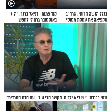
בגלל הנשק הרוסי: ארה"ב
קוד פתוח | דניאל ברגר: "ה-7
מקפיאה את עסקת מטוסי
באוקטובר גרם לי לחפש
הקרב לטורקיה
תשובות"
ננסי ברנדס: "יש לי 4 ילדים. הקשר הכי טוב - עם הבת החרדית"