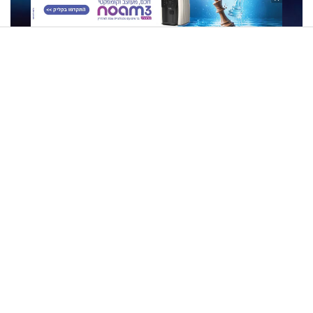
הרב זמיר כהן - להיות דתי, קשה או תענוג?
קוד פתוח | סדריק בן שבת: "אין
הטיפוס הפך לאסון: 5 נהרגו