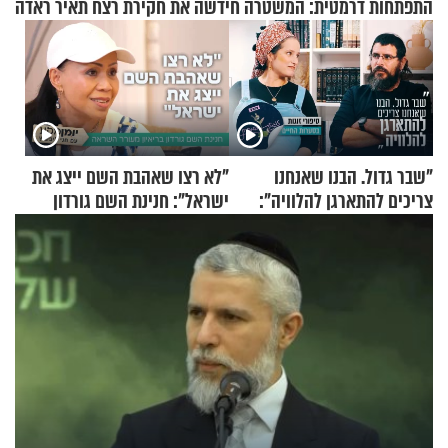
התפתחות דרמטית: המשטרה חידשה את חקירת רצח תאיר ראדה
"שבר גדול. הבנו שאנחנו
"לא רצו שאהבת השם ייצג את
צריכים להתארגן להלוויה":
ישראל": חנינת השם גורדון
זוגיות במבחן, הפעם עם מרים
בריאיון מעורר השראה
וגד דנינו