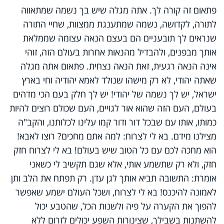
פתאום זה קורה לך. אתה מגלה שיש בך נשמה שמתאווה
לתורה, לקדושה, נשמה שמתענגת ממצוות, שחיי התורה
שנראים לך תובעניים הם בעצם הנאה עצומה שממלאת
אותך מבפנים, ולהבדיל מהנאות אחרות בעולם הזה, זוהי
אינה הנאה רגעית, זאת הנאה נצחית. פתאום אתה מגלה
שאתה יהודי, לא רק מישהו שנולד לאמא יהודיה וחי בארץ
ישראל, יש לך נשמה של יהודי! יש לך חלק בעם הכי מדהים
בעולם, העם הזה שהוא אור לגויים, העם שכולם רוצים להיות
כמותו, אותו עם שבכל דור ודור קמו עלינו לכלותנו, והקב"ה
מצילנו מידם. בא לי לצרוח: למה אתם מחכים? רוצו לאבא!
הוא מחכה לכם עם כל הטוב שיש בעולם! בא לי לצרוח חזק
חזק, ולא רק שתשמע אותי, אלא שגם תקשיב לי כשאני
אומרת: התשובה תביא אותך לגן עדן. רק תפתח את הלב ותן
לאמונה להיכנס! בא לי לצרוח, ושכל העולם ישמע שאפשר
להפוך את הקערה על פיה ולשנות הכל, שהטבע יכול
להשתנות בשבילך, שצינורות השפע יכולים לזרום ללא