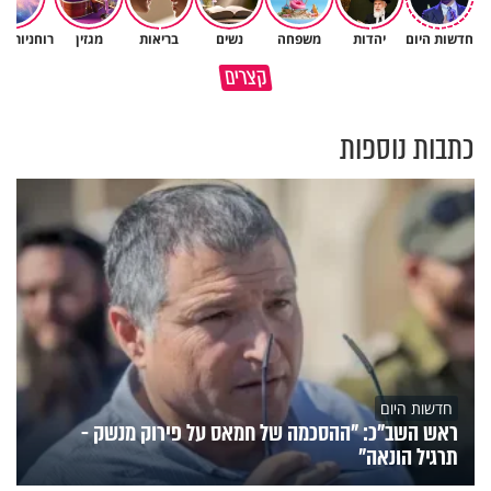
חדשות היום
יהדות
משפחה
נשים
בריאות
מגזין
רוחניות ו
גם ׳הרע׳ זה הרחמים של בורא
קצרים
מדוע האמונה נמשלה למלח?
עולם
כתבות נוספות
חדשות היום
ראש השב"כ: "ההסכמה של חמאס על פירוק מנשק -
תרגיל הונאה"