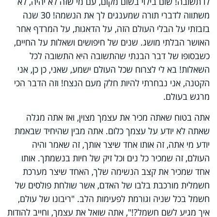
לו תשובה! שום בילוי בשום מקום, עם מי שזה לא יהיה, לא
משתווה לדברי תורה שמענגים לך את הנשמה! 30 שנה
בזבזתי על הבלי העולם הזה, על הדאגות, על המרדף אחר
האושר הבלתי מושג. שנים של חיפושים ושאלות על החיים,
כשבסופו של דבר הבנתי שהתשובה היא התשובה לכל
השאלות! בא לי לצרוח שכל העולם ישמע, שאני, כן כן, אני
הקטנה, אני נבחרתי להיות חלק מעם הנצח! וזה הדבר הכי
מרגש בעולם.
אתה בטוח שאתה מכיר את עצמך מצוין, ואז אתה מגלה
שאתה לא יודע על עצמך כלום. אתה מבין שהיחיד שבאמת
יודע מי אתה, זה אותו אחד שיצר אותך, זה שאמר והיה
העולם, זה שמכיר כל נים וכל זיק של חיות בנשמתך. אותו
אחד שמכיר את קצב הנשימה שלך, האחד שיצר מערכת
חשמלית מורכבת בלבו של האדם, אשר שולחת פולסים של
חשמל בכל שניה וגורמת לפעימות הלב. "ריבונו של עולם,
איך מגיע לשם חשמל?!", אתה שואל את עצמך, וחייב להודות