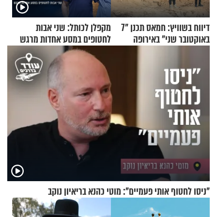
דיווח בשוויץ: חמאס תכנן "7
מקפלן לכותל: שני אבות
באוקטובר שני" באירופה
לחטופים במסע אחדות מרגש
"ניסו לחטוף אותי פעמיים": מוטי כהנא בריאיון נוקב