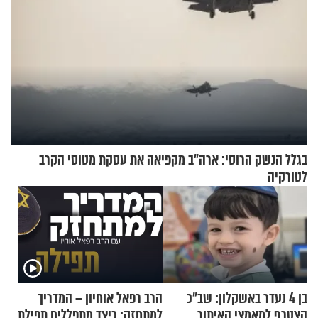
בגלל הנשק הרוסי: ארה"ב מקפיאה את עסקת מטוסי הקרב
לטורקיה
בן 4 נעדר באשקלון: שב"כ
הרב רפאל אוחיון – המדריך
הצטרף למאמצי האיתור
למתחזק: כיצד מתפללים תפילת