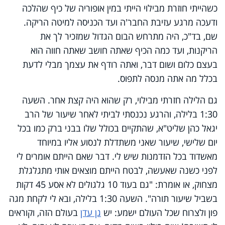
כשהייתי חוזרת מבילוי הייתי במין אופוריה של כיף שהלכה
ודעכה מרגע עזיבת החבר'ה ועד הכניסה למיטה הריקה.
שם, בד"כ, היה מתרחש הבום הגדול שמזכיר לך את
הריקנות, ועד כמה הכיף שאתה חושב שאתה חווה הוא
בעצם כלום ושום דבר, ואתה רודף את עצמך מבלי לדעת
בכלל מה אתה מנסה לתפוס.
גם הלילה חזרתי מבילוי, רק שהוא היה קצת אחר. השעה
1:30 בלילה, והרגע נכנסתי לביתי לאחר שיעור של הרב
יגאל כהן שליט"א, שהתקיים בכולל שלו בבני ברק כמו בכל
יום שלישי, שיעור שאני משתדלת לנסוע אליו במיוחד
מאשדוד בכל הזדמנות שיש לי. דבר שאם הייתם אומרים לי
לפני כשנה שאעשה, לבטח הייתם מוצאים אותי מתגלגלת
מצחוק, או אומרת: "גם בעוד 10 גלגולים לא אסע 45 דקות
בשביל שיעור תורה". השעה 1:30 בלילה, ובא לי לקחת מגה
פון ולצרוח שכל העולם ישמע: יש
גן עדן
בעולם הזה, וקוראים