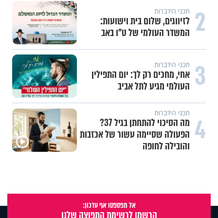
2
תכני הידברות
לזיווגים, שלום בית וישועות:
המשדר העולמי של ט"ו באב
3
תכני הידברות
אחי, מחכים רק לך: יום התפילין
העולמי מגיע לתל אביב
תכני הידברות
4
מה הסיכוי להתחתן בגיל 37?
הפעולה שסיימה עשור של אכזבות
והובילה לחופה
אל תפספסו אף עדכון:
הרשמו לרשימת התפוצה שלנו