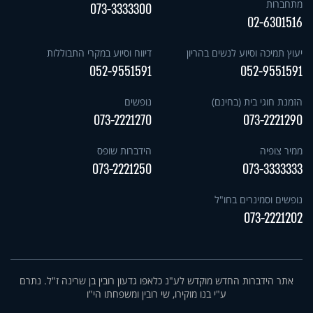
מתחברות
073-3333300
02-6301516
יעוץ תמיכה וסיוע לנשים בהריון
דיווח וסיוע במקרי התבוללות
052-9551591
052-9551591
הזמנת חוגי בית (בחינם)
נופשים
073-2221270
073-2221290
ממיר צופיה
הידברות שופס
073-2221250
073-3333333
נופשים וסמינרים בחו"ל
073-2221202
אתר הידברות החדש מוקדש לע"נ כלאפו גדעון רובין בן שרינה ז"ל. נתרם
ע"י בנו מוקירו, שי רובין ומשפחתו הי"ו