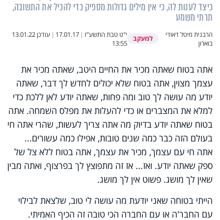
כיצד לענות לה, כי אין מילים גדולות מספיק כדי להכיל את התשובה,
תרתי משמע
הרבנית מיטל דאודי
י"ט טבת התשע"ז
|
17.01.17
|
עודכן
13.01.22
למעקב
בוארון
13:55
אתה בטוח שאתה מכיר את החיים היטב, שאתה מכיר את
עצמך מצוין, אתה בטוח שלא יכולים לחדש לך דבר, שאתה
יודע מה עושה לך טוב ומה פחות, שאתה יודע לאן ללכת כדי
למלא את המצברים או כדי להעלות את מפלס השמחה. אתה
בטוח שאתה יודע בדיוק מה אתה צריך לעשות, שהרי אתה חי
בעולם הזה כבר כמה שנים טובות, אפילו כמה עשורים...
אתה חי עם עצמך, מכיר את עצמך, אתה בטוח ללא צל של
ספק שאתה יודע. ואז... אז זה מתפוצץ לך בפרצוף, ואתה מבין
שאין לך מושג. פשוט אין לך מושג.
הייתי בטוחה שאני יודעת מה עושה לי טוב, שלצאת לבילוי
עם החבר'ה או עם החברה הכי טובה זה הכיף האמיתי.