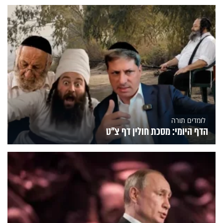
לומדים תורה
הדף היומי: מסכת חולין דף צ"ט