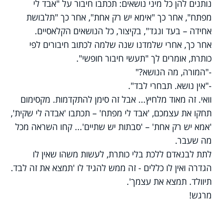
נותנים להן כל מיני נושאים: תכתבו חיבור על "אבד לי
מפתח", אחר כך "אימא יש רק אחת", אחר כך "תלבושת
אחידה – בעד ונגד", בקיצור, כל הנושאים הקלאסיים.
אחר כך, אחרי שלמדנו שנה שלמה לכתוב חיבורים לפי
כותרת, אומרים לך "תעשי חיבור חופשי".
-"המורה, מה הנושא?"
-"אין נושא. תבחרי לבד".
וואי. זה מאוד מלחיץ... אבל זה סימן להתקדמות. מקסימום
תחקו את עצמכם, 'אבד לי מפתח' – תכתבו 'אבדה לי שקית',
'אמא יש רק אחת' – 'סבתות יש שתיים'... קחו השראה מכל
מה שעבר.
לתת לבנאדם ללכת בלי כותרת, לעשות משהו שאין לו
הגדרה ואין לו כללים - זה ממש להגיד לו 'תמצא את זה לבד.
תיוולד. תמצא את עצמך'.
מרגש!