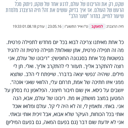
שקט, רק את והריבונו של עולם, לרגע אחד של שקט, ניתוק מכל
הרעש של העולם. אז איך בדיוק עושים את זה? חיה הרצברג מלמדת
שיעור לחיים, במדור "שער הלב"
למעקב
חיה הרצברג
ט"ו אייר התשע"ו
|
23.05.16
|
עודכן
01.08.18 19:33
כל אחת מאיתנו צריכה לבוא בכל יום מחדש לתפילה פרטית.
מה זה תפילה פרטית, אתן שואלות? תפילה פרטית זה להגיד
בפשטות (כל אחת בסגנונה החופשי): "ריבונו של עולם, אני
רוצה להתקרב אליך. תעזור לי להתקרב אליך. ואלי. תן לי
מילים. שיהיה 'נפשי יצאה בדברו'. שייפתח לי הלב. שתצא
ממני איזו חתיכה של אמת, תרחם עלי, הלוואי שאני אזכה".
יושבים על כיסא. אין שום חיבור חיצוני. הפלאפון נח בסלון על
המטען במצב מושתק או מת. ריבונו של עולם, אבא, הנה
אני. באתי. ותאמין לי, זה לא היה לי קל. עולם ומלואו אוכל
אותי בכל הכוחות, העיקר שלא אבוא, אבל זיכית אותי ובאתי.
אני לא יודעת שום דבר (גם בפעם המאה, גם בפעם המיליון)