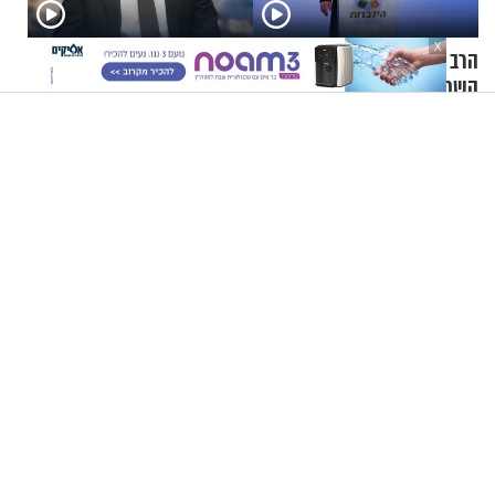
X
הרב ירון אשכנזי - הציצית,
הרב אייל אונגר - הוכחות
השכפ"ץ היהודי
למציאות הבורא
"לא רצו שאהבת השם ייצג את ישראל": חנינת השם גורדון
בריאיון מעורר השראה