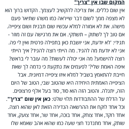
המקום שבו אין "צריך"
אין שום כללים. את צריכה להקשיב לעצמך. הקדוש ברוך הוא
לא מצפה ממך לשום דבר שייראה כמו משהו שתיאר פעם
מישהו. את לא אמורה למלא עכשיו שום תבנית ושום ציפייה.
אם טוב לך לשתוק – תשתקי. אם את מרגישה עם זה מוזר -
תגידי: 'לא יודעת, אני יושבת כאן בתפילה פרטית ואין לי פה.
אני לא יודעת מה להגיד. מה הייתי רוצה להגיד? איך הייתי
רוצה להישמע? מה אני יכולה לעשות? מה עובר לי בראש?
איפה האמת שלי?' לפעמים את נתקעת כי נדמה לך שאת
חייבת להתאמץ בשביל למלא איזו ציפייה דמיונית. אבל
הציפייה האמתית היחידה היא שהטוב שבי, הטוב של היום
הזה, יתגלה. והטוב הזה הוא סוד, סוד בעל אלף פרצופים.
על הדלת של ההתבודדות תלוי שלט:
כאן אין שום "צריך"
.
וכל אחד לוקח את ההרשאה הנדירה הזאת לאן שהוא רוצה.
אחד רוקד, אחד צוחק, אחד בוכה, אחד שר, אחד צועק, אחד
שותק, אחד מתנדנד חצי שעה כמו שהוא אהב שאמא שלו