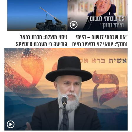
"אם שכחתי לנשום – הייתי
ניסוי מוצלח: חברת רפאל
נחנק": יוחאי לוי בסיפור חיים
הודיעה כי מערכת SPYDER
מעורר השראה
הצליחה ליירט כטב"ם