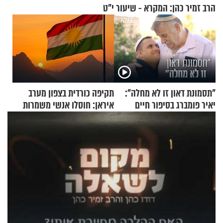
הרב זמיר כהן: המקרא - שיעור י"ט
"תסמונת דאון זו לא מחלה":
תקיפה כורדית בצפון מערב
יאיר פומברג בסיפור חיים
איראן: חוסלו אנשי משמרות
מעורר השראה
המהפכה