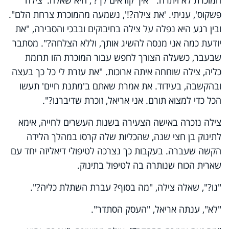
פשקוס', עניתי. 'את צילה?!', נשמעה מהמוכרת צרחת הלם".
ובין רגע היא נפלה על צילה בחיבוקים ובבכי והסבירה, "את
יודעת כמה אני מנסה להשיג אותך, וללא הצלחה?". מסתבר
שבעבר, כשעלה הצורך לחפש עבור המוכרת הזו תרומת
כליה, צילה שוחחה איתה ארוכות. "את עזרת לי כל כך בעצה
ובהקשבה, בעידוד. את אמרת שאתם ב'מתנת חיים' תעשו
הכל כדי למצוא תורם. אני אריאל, זוכרת שדיברנו?".
צילה נזכרה באישה הצעירה בשנות העשרים לחייה, אימא
לתינוק בן חצי שנה, שהכליות שלה קרסו במהלך הלידה
הקשה שעברה. בעקבות כך נצרכה לטיפולי דיאליזה יחד עם
שארית הכוח שנותרה בה לטיפול בתינוק.
"נו?", שאלה צילה, "מה בסוף? עברת השתלת כליה?".
"לא", ענתה אריאל, "העסק הסתדר".