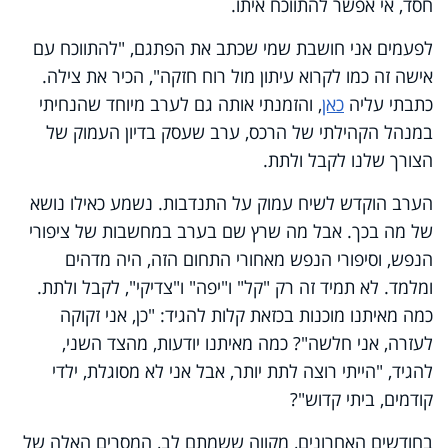
חסד, אי אפשר להתווכח איתו.
לפעמים אני חושבת שמי שכתב את הפתגם, "להתווכח עם
אישה זה כמו לקרוא עיתון מול רוח חזקה", הכיר את צילה.
כתבתי עליה
כאן
, והזמנתי אותה גם לערב מיוחד שהנחיתי
במנהל הקהילתי של הרכס, ערב שעסק בדיון העמוק של
הצורך שלנו לקבל ולתת.
הערב הוקדש לשיח עמוק על התנדבות. נשמע כאילו נושא
של מה בכך. אבל מה שרץ שם בערב במחשבות של ציפורי
הנפש, וסיפורי הנפש מאחורי התחום הזה, היה מדהים
ומלמד. לא תמיד זה רק "קל" ו"יפה" ו"צדיקי", לקבל ולתת.
כמה מאיתנו מוכנות בכזאת קלות להגיד: "כן, אני זקוקה
לעזרה, אני חלשה"? כמה מאיתנו יודעות, מהצד השני,
להגיד, "הייתי רוצה לתת יותר, אבל אני לא מסוגלת, ילדי
קודמים, ביתי קדוש"?
בחודשים האחרונים, מקווה ששמתם לב, המסרים האלה של