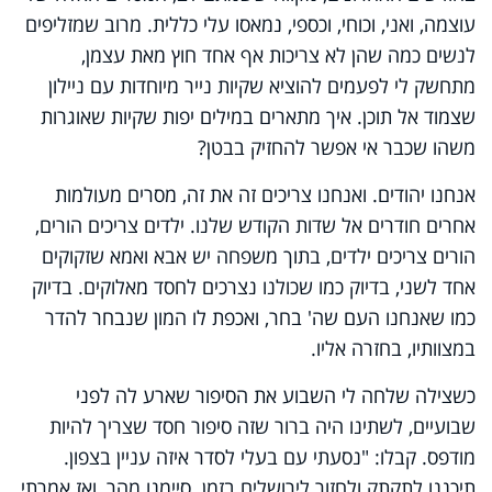
עוצמה, ואני, וכוחי, וכספי, נמאסו עלי כללית. מרוב שמזליפים
לנשים כמה שהן לא צריכות אף אחד חוץ מאת עצמן,
מתחשק לי לפעמים להוציא שקיות נייר מיוחדות עם ניילון
שצמוד אל תוכן. איך מתארים במילים יפות שקיות שאוגרות
משהו שכבר אי אפשר להחזיק בבטן?
אנחנו יהודים. ואנחנו צריכים זה את זה, מסרים מעולמות
אחרים חודרים אל שדות הקודש שלנו. ילדים צריכים הורים,
הורים צריכים ילדים, בתוך משפחה יש אבא ואמא שזקוקים
אחד לשני, בדיוק כמו שכולנו נצרכים לחסד מאלוקים. בדיוק
כמו שאנחנו העם שה' בחר, ואכפת לו המון שנבחר להדר
במצוותיו, בחזרה אליו.
כשצילה שלחה לי השבוע את הסיפור שארע לה לפני
שבועיים, לשתינו היה ברור שזה סיפור חסד שצריך להיות
מודפס. קבלו: "נסעתי עם בעלי לסדר איזה עניין בצפון.
תיכננו לתקתק ולחזור לירושלים בזמן. סיימנו מהר, ואז אמרתי