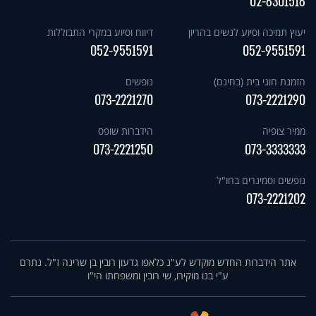
02-6301516
יעוץ תמיכה וסיוע לנשים בהריון
דיווח וסיוע במקרי התבוללות
052-9551591
052-9551591
הזמנת חוגי בית (בחינם)
נופשים
073-2221270
073-2221290
ממיר צופיה
הידברות שופס
073-2221250
073-3333333
נופשים וסמינרים בחו"ל
073-2221202
אתר הידברות החדש מוקדש לע"נ כלאפו גדעון רובין בן שרינה ז"ל. נתרם
ע"י בנו מוקירו, שי רובין ומשפחתו הי"ו