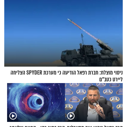
ניסוי מוצלח: חברת רפאל הודיעה כי מערכת SPYDER הצליחה
ליירט כטב"ם