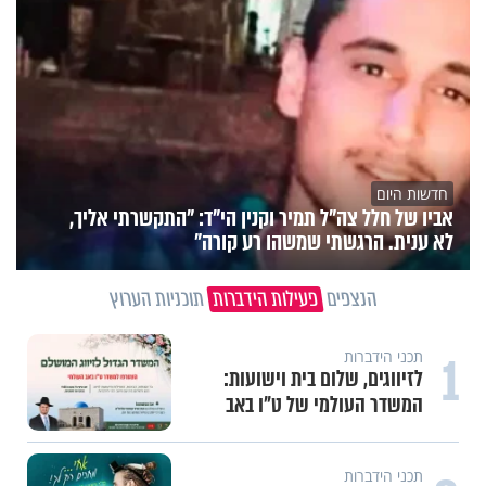
חדשות היום
אביו של חלל צה"ל תמיר וקנין הי"ד: "התקשרתי אליך,
לא ענית. הרגשתי שמשהו רע קורה"
הנצפים
פעילות הידברות
תוכניות הערוץ
1
תכני הידברות
לזיווגים, שלום בית וישועות:
המשדר העולמי של ט"ו באב
תכני הידברות