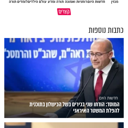
מגזין
חדשות היום
רוחניות ואמונה
תורה ומדע
עולם הילדים
לומדים תורה
יהד
גם השולחן שבת שאתם מסדרים
המעשים הנסתרים שלנו מחזיקים
קצרים
הוא חלק מהשפע שתקבלו
עולמות שלמים
כתבות נוספות
חדשות היום
המוסד: הודחו שני בכירים בשל הכישלון בתוכנית
להפלת המשטר האיראני