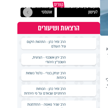
"הגמג
קצרים
הקשר בין סרטן השלפוחית
כך חוזר אליכם טוב באופן
ישרא
לעישון
אוטמטי
שלא 
הרצאות ושיעורים
הרב זמיר כהן - התהוות היקום
וגיל העולם
 כ-70
הרב ירון אשכנזי - הציצית,
השכפ"ץ היהודי
הרב יצחק בצרי - גלגול נשמות
ביהדות
גלה, כי
.
הרב זמיר כהן - הכוחות
הרוחניים שבאדם על פי היהדות
הרב שניר גואטה - ההזדמנות