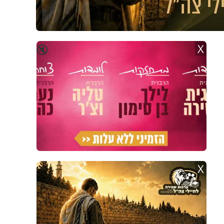
X
🔇
X