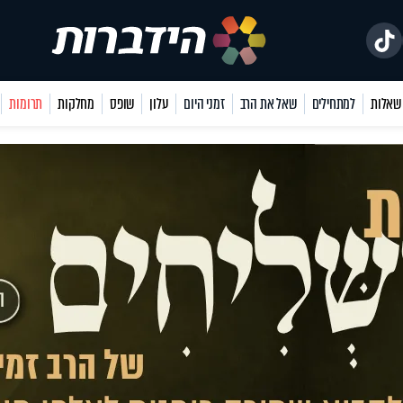
למתחילים
שאל את הרב
זמני היום
עלון
שופס
מחלקות
תרומות