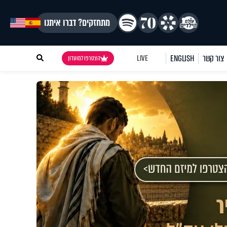
מתחזקים? דברו איתנו
צור קשר
ENGLISH
LIVE
הצטרפו למועדון