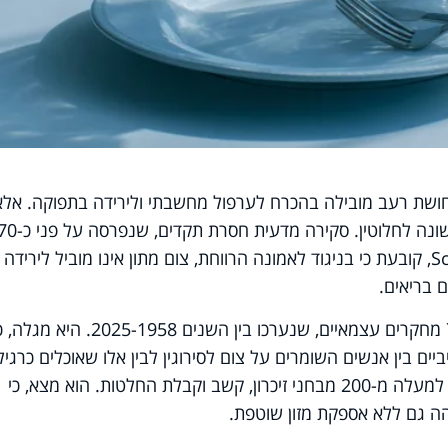
ושת רעב מובילה בהכרח לערפול מחשבתי ולירידה בתפוקה. אלא
ונה לחלוטין.
סקירה מדעית חסרת תקדים, שנפרסה על פני
שנה ופורסמה באתר המדע ScienceAlert, קובעת כי בניגוד לאמונה הרווחת, צום מתון אינו מוביל לירידה
 בריאים.
הסקירה ניתחה 63 מאמרים מדעיים ו-71 מחקרים עצמאיים, שנערכו בין השנים 2025-1958. היא מ
ים בין אנשים השומרים על צום לסירוגין לבין אלו שאוכלים כרגיל
המחקר כלל כ-3,500 משתתפים, שעברו למעלה מ-200 מבחני זיכרון, קשב וקבלת החלטות. הוא מצא, כי
ה גם ללא אספקת מזון שוטפת.