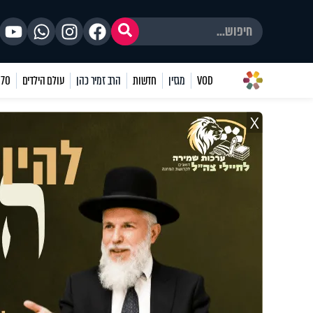
VOD
מגזין
חדשות
הרב זמיר כהן
עולם הילדים
70 שאלות
X