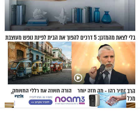
בלי לצאת מהמזגן: 5 דרכים להפוך את הבית לפינת נופש מעוצבת
הרב זמיר כהן - מה חזק יותר
קובה משנה את כללי המשחק,
X
מכל הנאות העולם?
ועוברת לשימוש
בתלת־אופנועים סולאריים