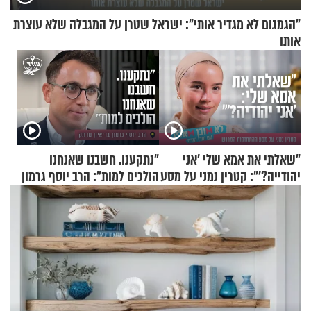
"הגמגום לא מגדיר אותי": ישראל שטרן על המגבלה שלא עוצרת
אותו
"שאלתי את אמא שלי 'אני
"נתקענו. חשבנו שאנחנו
יהודייה?'": קטרין נמני על מסע
הולכים למות": הרב יוסף גרמון
ההתחזקות המרגש
בריאיון מרתק