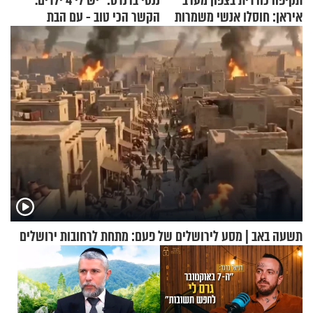
תקיפה כורדית בצפון מערב
ננסי ברנדס: "יש לי 4 ילדים.
איראן: חוסלו אנשי משמרות
הקשר הכי טוב - עם הבת
המהפכה
החרדית"
תשעה באב | מסע לירושלים של פעם: מתחת לרחובות ירושלים