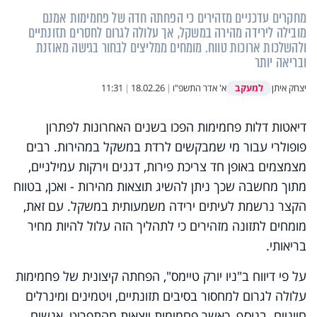
מחקרים עדכניים מזהירים כי הפחתה חדה של פחמימות אמנם
מובילה לירידה מהירה במשקל, אך עלולה לגרום לחסרים תזונתיים
ולהשלכות ארוכות טווח. מומחים ממליצים לבחור בגישה מאוזנת
ובריאה יותר
למעקב
יצחק איתן
א' אדר התשפ"ו
|
18.02.26
|
11:31
דיאטות דלות פחמימות הפכו בשנים האחרונות לפתרון
פופולרי עבור מי שמבקשים לרדת במשקל במהירות. רבים
מצמצמים באופן חד צריכת פירות, דגנים וירקות עמילניים,
מתוך מחשבה שכך ניתן להשיג תוצאות מהירות - ואכן, בטווח
הקצר נרשמת לעיתים ירידה משמעותית במשקל. עם זאת,
מומחים לתזונה מזהירים כי לתהליך הזה עלול להיות מחיר
בריאותי.
על פי דיווח ב"ניו יורק טיימס", הפחתה קיצונית של פחמימות
עלולה לגרום למחסור בסיבים תזונתיים, ויטמינים ומינרלים
חיוניים. בנוסף, כאשר פחמימות יוצאות מהתפריט, אנשים