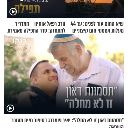
שיא החום עוד לפנינו: עד 44
הרב רפאל אוחיון – המדריך
מעלות ועומסי חום קיצוניים
למתחזק: סדר התפילה מאמירת
הקורבנות ועד קריאת שמע
"תסמונת דאון זו לא מחלה": יאיר פומברג בסיפור חיים מעורר
השראה