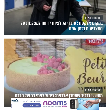
חדשות היום
במקום אלקטור: עובדי הקלפיות ידווחו למפלגות על
המצביעים בזמן אמת
חדשות היום
מחשש לרכיב שמסכן אלרגים: ריקול לפתי בר של חברת
ויליפוד
X