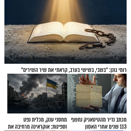
רומי גונן: "בשבי, בשישי בערב, קראתי את שיר השירים"
מכתב נדיר מהטיטאניק נחשף
מחסני ענק, מכלית נפט
113 שנים אחרי האסון
וספינות: אוקראינה מרחיבה את