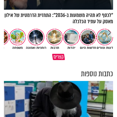
"לכסף לא תהיה משמעות ב-2036": התחזית הדרמטית של אילון
מאסק על עתיד הכלכלה
דעות וטורים
חדשות היום
יהדות
תרבות
רוחניות ואמונה
משפחה
נשי
תהיו אהרון הכהן - תשכינו שלום
כל קושי שחווית היה ניסיון לרומם
קצרים
ותרדפו שלום
אותך
כתבות נוספות