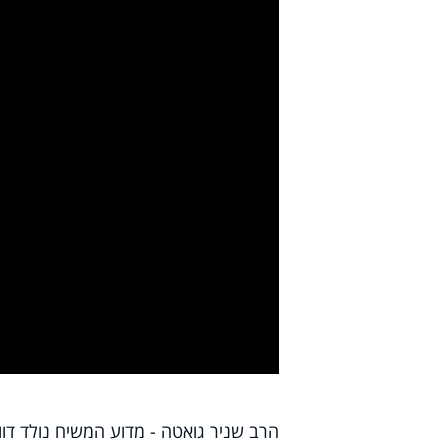
y
deo
הרב שניר גואטה - מדוע המשיח נולד דו