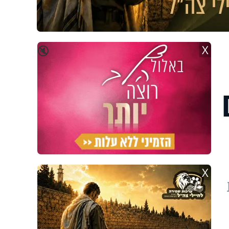
X
🔇
X