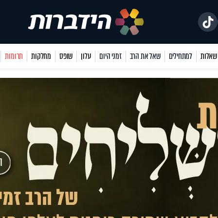
למתחילים
שאל את הרב
זמני היום
עלון
שופס
מחלקות
תרומות