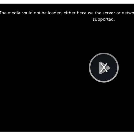
The media could not be loaded, either because the server or networ
w.
supported.
Pla
Vi