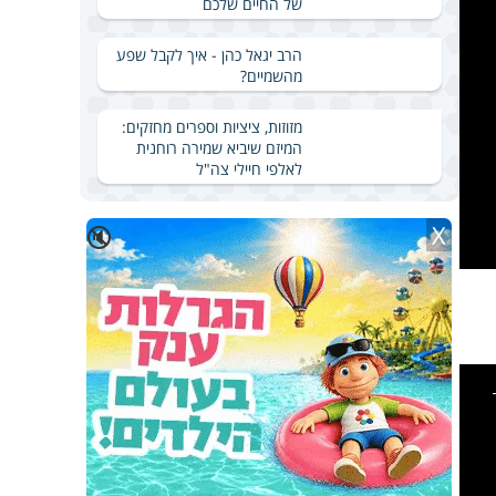
של החיים שלכם
הרב יגאל כהן - איך לקבל שפע
מהשמיים?
מזוזות, ציציות וספרים מחזקים:
המיזם שיביא שמירה רוחנית
לאלפי חיילי צה"ל
X
🔇
This
is
a
modal
windo