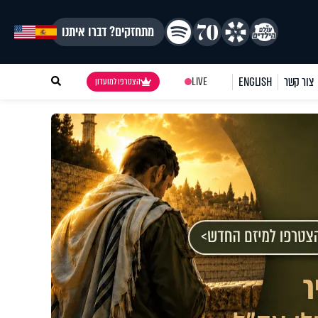
מתחזקים? דברו איתנו
צור קשר
ENGLISH
LIVE
הצטרפו למועדון