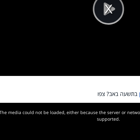
Pla
Vi
בתשעה באב? צפו
The media could not be loaded, either because the server or networ
w.
supported.