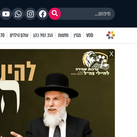
VOD
מגזין
חדשות
הרב זמיר כהן
עולם הילדים
70 שאלות
X