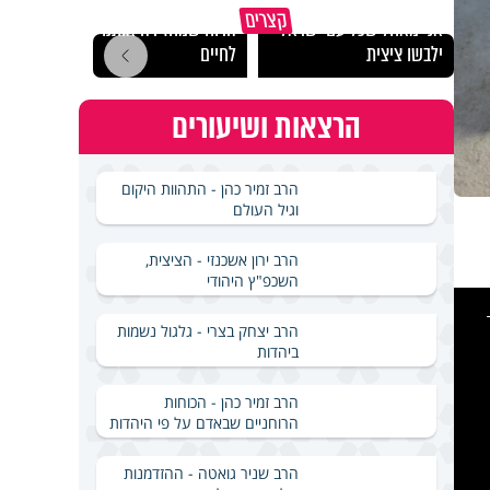
מכילי
קצרים
אני מאחל שכל עם ישראל
הרוח שמחזירה אותנו
במבחן
ילבשו ציצית
לחיים
ואלתר
הרצאות ושיעורים
הרב זמיר כהן - התהוות היקום
וגיל העולם
הרב ירון אשכנזי - הציצית,
השכפ"ץ היהודי
This
is
a
modal
הרב יצחק בצרי - גלגול נשמות
windo
ביהדות
הרב זמיר כהן - הכוחות
הרוחניים שבאדם על פי היהדות
הרב שניר גואטה - ההזדמנות