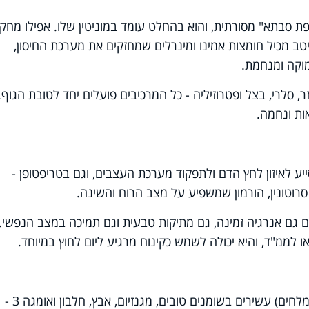
 סבתא" מסורתית, והוא בהחלט עומד במוניטין שלו. אפילו מחק
יטב מכיל חומצות אמינו ומינרלים שמחזקים את מערכת החיסון,
מוקה ומנחמת
.
סלרי, בצל ופטרוזיליה - כל המרכיבים פועלים יחד לטובת הגוף.
ות ונחמה.
 לאיזון לחץ הדם ולתפקוד מערכת העצבים, וגם בטריפטופן -
רוטונין, הורמון שמשפיע על מצב הרוח והשינה.
ם גם אנרגיה זמינה, גם מתיקות טבעית וגם תמיכה במצב הנפשי
.
לממ"ד, והיא יכולה לשמש כקינוח מרגיע ליום לחוץ במיוחד.
אגוזים ושקדים טבעיים (לא קלויים ולא מומלחים) עשירים בשומנים טובים, מגנזיום, אבץ, חלבון ואומגה 3 -