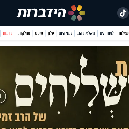
למתחילים
שאל את הרב
זמני היום
עלון
שופס
מחלקות
תרומות