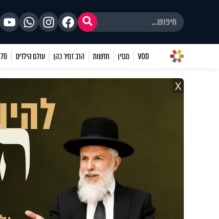
VOD
מגזין
חדשות
הרב זמיר כהן
עולם הילדים
70 שאלות
X