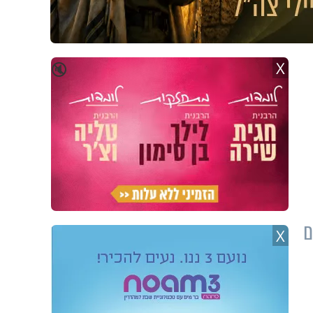
X
🔇
ם
X