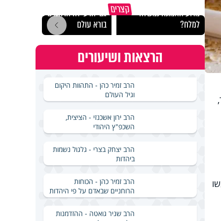
קצרים
מדוע האמונה נמשלה
גם ׳הרע׳ זה הרחמים של
האם מ
למלח?
בורא עולם
בשבת
הרצאות ושיעורים
הרב זמיר כהן - התהוות היקום
וגיל העולם
הרב ירון אשכנזי - הציצית,
השכפ"ץ היהודי
הרב יצחק בצרי - גלגול נשמות
ביהדות
הרב זמיר כהן - הכוחות
שו
הרוחניים שבאדם על פי היהדות
הרב שניר גואטה - ההזדמנות