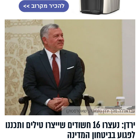
עבדאללה מלך ירדן (תמונה: שאטרסטוק)
ירדן: נעצרו 16 חשודים שייצרו טילים ותכננו
לפגוע בביטחון המדינה