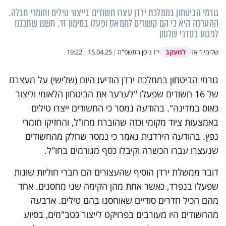
גורמי הביטחון בממלכת ירדן עצרו חשודים בייצור טילים וחומרי חבלה.
ההערכה היא כי הם קשורים לחמאס ופעלו במימון זר. חשש שתכננו
לפגוע בסדרי שלטון
למעקב
שלומי דיאז
י"ז ניסן התשפ"ה
|
15.04.25
|
19:22
גורמי הביטחון בממלכת ירדן הודיעו היום (שלישי) על מעצרם
של 16 חשודים שפעלו "לערער את הביטחון הלאומי וליצור
כאוס במדינה". בהודעה נמסר כי החשודים ייצרו טילים
באמצעות ציוד מקומי וכזה שהוברח מחו"ל, והחזיקו חומרי
נפץ. בהודעה הירדנית נאמר כי נמסר שחלק מהחשודים
שנעצרו עברו הכשרה וקיבלו כסף מגורמים בחו"ל.
דובר ממשלת ירדן הוסיף שהעצורים הם חברי חוליות שונות
שפעלו בנפרד, כאשר אחת מהן הקימה שני מחסנים. אחד
מהם הכיל חדרים סודיים שאוחסנו בהם טילים. ארבעה
מהחשודים היו מעורבים בפרויקט לייצור כטב"מים, בסיוע