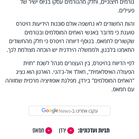
גורמים חיצוניים, וחלק מהגורמים עסקו בגיוס ישיר של
פעילים.
זהות החשודים לא נחשפה אולם סוכנות הידיעות רויטרס
טוענת כי מדובר באנשי האחים המוסלמים ובגורמים
שקשורים לחמאס. בנוסף דיווחה רויטרס כי חלק מהחשודים
התאמנו בלבנון, ולממשלה הירדנית יש הוכחה מצולמת לכך.
לפי הדיווח ברויטרס, בין העצורים מנהל לשכת "חזית
הפעולה האיסלאמית", חאלד אל-ג'הני. הארגון הוא נציג
"האחים המוסלמים" בירדן, מפלגת אופוזיציה מרכזית שמזוהה
עם חמאס.
עקבו אחרינו ב-
News
תגיות ועדכונים:
ירדן
חמאס