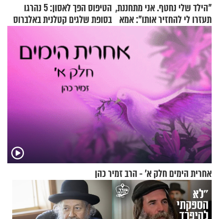
"הילד שלי נחטף. אני מתחננת,
הטיפוס הפך לאסון: 5 נהרגו
תעזרו לי להחזיר אותו": אמא
בסופת שלגים קטלנית באלברוס
של יובל בן ה-4 בריאיון דומע
אחרית הימים חלק א’ - הרב זמיר כהן