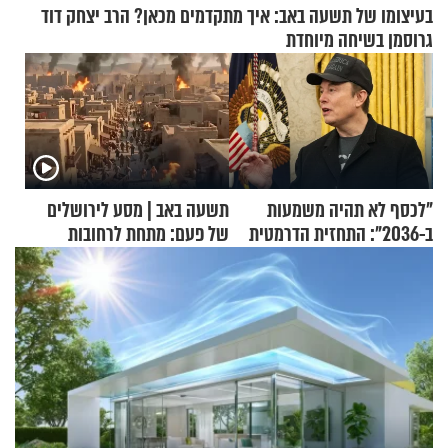
בעיצומו של תשעה באב: איך מתקדמים מכאן? הרב יצחק דוד
גרוסמן בשיחה מיוחדת
"לכסף לא תהיה משמעות
תשעה באב | מסע לירושלים
ב-2036": התחזית הדרמטית
של פעם: מתחת לרחובות
של אילון מאסק על עתיד
ירושלים
הכלכלה