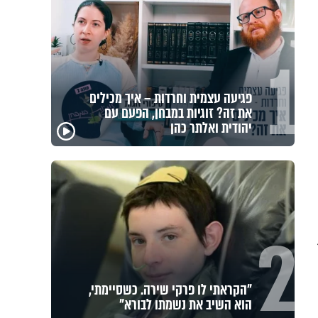
1
מזוזות, ציציות וספרים מחזקים:
המיזם שיביא שמירה רוחנית לאלפי
חיילי צה"ל
2
לזיווגים, שלום בית וישועות: המשדר
העולמי של ט"ו באב