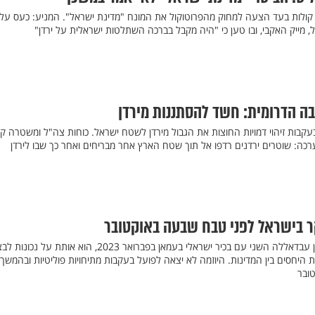
קולות בעד הצעה למחוק מהפרוטוקול את המונח "מדינת ישראל". המניע: כעס על ר
 מייק האקבי, ובו טען כי "היה מקבל בברכה השתלטות ישראלית על ירדן"
ה הדרומית: חשד להסתננות מירדן
קבות זיהוי דמויות החוצות את הגבול מירדן לשטח ישראל. כוחות צה"ל ומשטרה קי
קר בישראל לפני טבח שבעה באוקטובר
במהלך פגישה שקיים מלך ירדן עבדאללה השני עם בכיר ישראלי בעמאן בפברואר 2023, הוא אותת על נכ
היחסים בין המדינות. היוזמה לא יצאה לפועל בעקבות מתיחויות פוליטיות ובהמשך