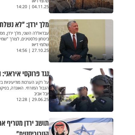
שלומי דיאז
04.11.25 | 14:20
מלך ירדן: "לא נשלח
עבדאללה השני, מלך ירדן, מסר 
ביטחון פלסטינים, לצורך "שמ
שלומי דיאז
27.10.25 | 14:56
נגד פרוקסי איראני:
על רקע הערכות מודיעיניות ב
הגבול המזרחי. האוגדה, בפיק
יובל אביב
29.06.25 | 12:28
תושב ירדן מטריף את
הטרוריסטית"