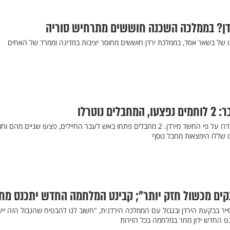
דן? בממלכה השכנה חוששים מתרחיש סוריה
ו של בשאר אסד, בממלכת ירדן חוששים מחוסר יציבות במדינה וממרד של האחים
 נוטרלו
כוח צה"ל נתקל במחבלים שחדרו על פי החשד מירדן. 2 מחבלים פתחו באש לעבר החיילים, פצעו שניים מהם ו
ו שללו הימצאות מחבל נוסף
 "נקים מכשול חזק יותר"; קבינט המלחמה החדש יתכנס מח
ייר בבקעת הירדן ובגבול עם הממלכה הירדנית, "חשוב לנו להבטיח שהגבול הזה יי
נט החדש ידון מחר במלחמה בכל הזירות