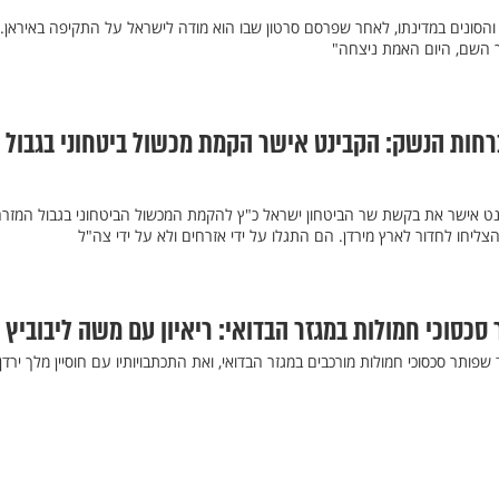
והסונים במדינתו, לאחר שפרסם סרטון שבו הוא מודה לישראל על התקיפה באיראן.
ך השם, היום האמת ניצחה"
רחות הנשק: הקבינט אישר הקמת מכשול ביטחוני בגבול
ינט אישר את בקשת שר הביטחון ישראל כ"ץ להקמת המכשול הביטחוני בגבול המזרח
ליחו לחדור לארץ מירדן. הם התגלו על ידי אזרחים ולא על ידי צה"ל
סכסוכי חמולות במגזר הבדואי: ריאיון עם משה ליבוביץ
 שפותר סכסוכי חמולות מורכבים במגזר הבדואי, ואת התכתבויותיו עם חוסיין מלך ירדן