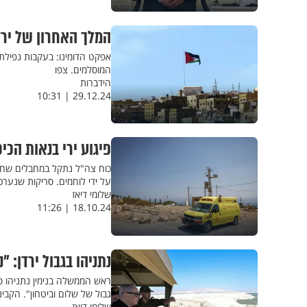
המלך האחרון של יר
אפקט הדומינו: בעקבות נפילת
המוסלמים. צפו
הידברות
29.12.24 | 10:31
פיגוע ירי בנאות הכיכר: 2 לוחמים נפצעו, המחבלים
על ידי לוחמים. סריקות שנערכ
שלומי דיאז
18.10.24 | 11:26
נתניהו בגבול ירדן:
ראש הממשלה בנימין נתניהו ס
גבול של שלום וביטחון". הקבי
שלומי דיאז