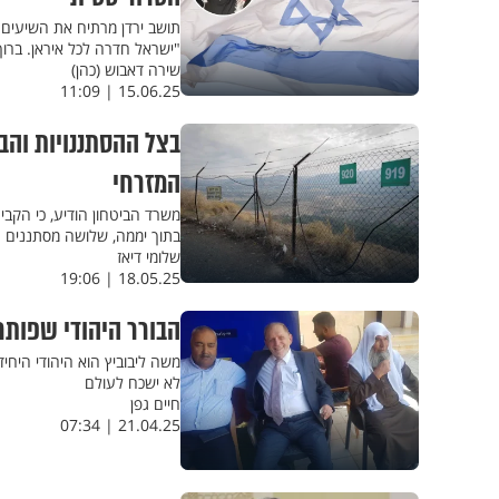
תושב ירדן מרתיח את השיעים 
"ישראל חדרה לכל איראן. ברו
שירה דאבוש (כהן)
15.06.25 | 11:09
בצל ההסתננויות והב
המזרחי
משרד הביטחון הודיע, כי הקב
בתוך יממה, שלושה מסתננים הצ
שלומי דיאז
18.05.25 | 19:06
הבורר היהודי שפותר 
משה ליבוביץ הוא היהודי היחיד
לא ישכח לעולם
חיים גפן
21.04.25 | 07:34