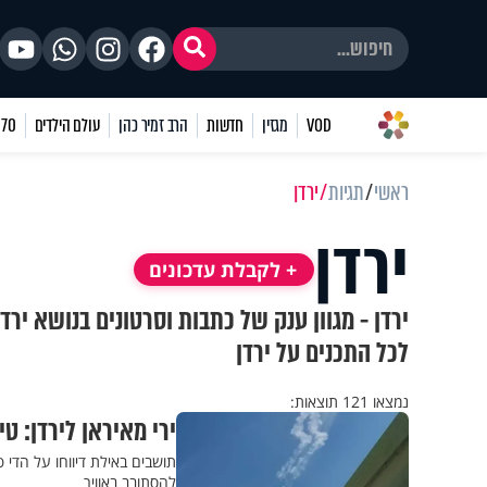
VOD
מגזין
חדשות
הרב זמיר כהן
עולם הילדים
70 שאלות
ראשי
תגיות
ירדן
ירדן
+ לקבלת עדכונים
ירדן - מגוון ענק של כתבות וסרטונים בנושא ירד
לכל התכנים על ירדן
נמצאו 121 תוצאות:
ירי מאיראן לירדן: ט
תושבים באילת דיווחו על הדי 
להסתובב באוויר