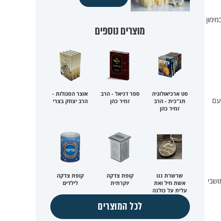
מימון
מוצרים נוספים
סט ארכיאולוגיה
ספר דניאל - הרב
אוצר הסגולות -
עם
תנ"כית - הרב
זמיר כהן
הרב יצחק בצרי
זמיר כהן
שרשרת ננו
קופת צדקה
קופת צדקה
ושבי
אשת חיל ואת
יוקרתית
לילדים
עלית על כולנה
לכל המוצרים