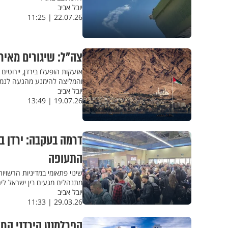
יובל אביב
22.07.26 | 11:25
צה״ל: שיגורים מאירא
אזעקות הופעלו בירדן, יירוטי
והמליצה להימנע מהגעה לנמל
יובל אביב
19.07.26 | 13:49
דרמה בעקבה: ירדן ב
התעופה
שינוי פתאומי במדיניות הרשוי
מתנהלים מגעים בין ישראל לי
יובל אביב
29.03.26 | 11:33
הפרלמנט הירדני החל