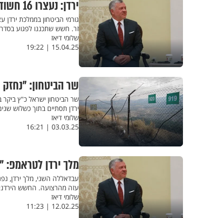
ירדן: נעצרו 16 חשודים שייצרו טילים ותכננו לפגוע בביטחון המדינה
גורמי הביטחון בממלכת ירדן ע
זר. חשש שתכננו לפגוע בסדרי
שלומי דיאז
15.04.25 | 19:22
שר הביטחון: "נחזק א
שר הביטחון ישראל כ"ץ ביקר 
ירדן תסתיים בתוך כשלוש שנים
שלומי דיאז
03.03.25 | 16:21
מלך ירדן לטראמפ: "מוכן לקלוט 
עבדאללה השני, מלך ירדן, נפ
עזה מהרצועה. החשש הירדני 
שלומי דיאז
12.02.25 | 11:23