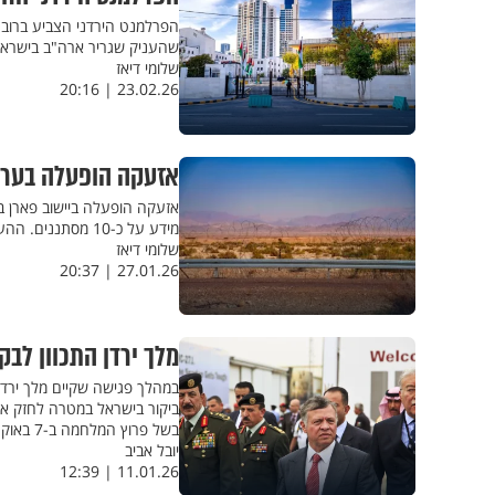
הפרלמנט הירדני הצביע ברוב 
שהעניק שגריר ארה"ב בישראל,
שלומי דיאז
23.02.26 | 20:16
אזעקה הופעלה בערב
אזעקה הופעלה ביישוב פארן בע
מידע על כ-10 מסתננים. ההערכה: שוטרים ירדנים רדפו אל תוך שטח הארץ אחר מבריחים ואחר כך שבו לירדן
שלומי דיאז
27.01.26 | 20:37
מלך ירדן התכוון לב
ביקור בישראל במטרה לחזק את 
בשל פרוץ המלחמה ב-7 באוקטובר
יובל אביב
11.01.26 | 12:39