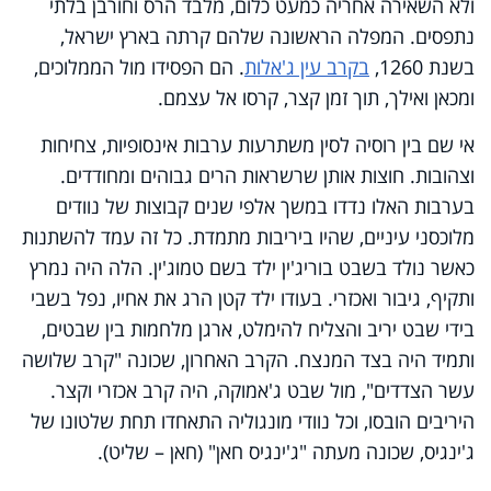
ולא השאירה אחריה כמעט כלום, מלבד הרס וחורבן בלתי
נתפסים. המפלה הראשונה שלהם קרתה בארץ ישראל,
בשנת 1260,
בקרב עין ג'אלות
. הם הפסידו מול הממלוכים,
ומכאן ואילך, תוך זמן קצר, קרסו אל עצמם.
אי שם בין רוסיה לסין משתרעות ערבות אינסופיות, צחיחות
וצהובות. חוצות אותן שרשראות הרים גבוהים ומחודדים.
בערבות האלו נדדו במשך אלפי שנים קבוצות של נוודים
מלוכסני עיניים, שהיו ביריבות מתמדת. כל זה עמד להשתנות
כאשר נולד בשבט בוריג'ין ילד בשם טמוג'ין. הלה היה נמרץ
ותקיף, גיבור ואכזרי. בעודו ילד קטן הרג את אחיו, נפל בשבי
בידי שבט יריב והצליח להימלט, ארגן מלחמות בין שבטים,
ותמיד היה בצד המנצח. הקרב האחרון, שכונה "קרב שלושה
עשר הצדדים", מול שבט ג'אמוקה, היה קרב אכזרי וקצר.
היריבים הובסו, וכל נוודי מונגוליה התאחדו תחת שלטונו של
ג'ינגיס, שכונה מעתה "ג'ינגיס חאן" (חאן – שליט).