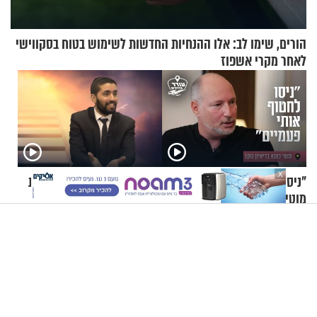
הורים, שימו לב: אלו ההנחיות החדשות לשימוש בטוח בסקווישי
לאחר מקרי אשפוז
X
"ניסו לחטוף אותי פעמיים":
הרב שניר גואטה - התמודדות
מוטי כהנא בריאיון נוקב
עם נפילות בעבודת השם