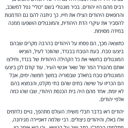
רבים מהם היו יהודים. בכיר מונגולי בשם "כולי" נפל למשכב,
והרופאים היהודים הצילו את חייו. כך ניתנה להם גם הזדמנות
להסביר את עיקרי הדת היהודית, והמונגולים הושפעו ממנה
במידה מסוימת.
כתוצאה מכך, הם פסחו על היהודים בהרבה מקרים שבהם
ביצעו טבח. בעת הטבח בבגדד, שהוזכר לעיל, הוציאו
המונגולים בחשאי את כל הקהילה היהודית של בגדד, וחילצו
אותם מהגורל המר של שאר אנשי העיר. עוד קודם לכן ביצעו
המונגולים טבח בחאלב שבסוריה במשך חמשה ימים, אבל
הם הכריזו על שישה בתים שהם בתי מקלט, והנמצא בהם
לא יומת. אחד מהם היה בית הכנסת היהודי, שבו שהו כמה
אלפי יהודים.
יהודים ראו בדבר חבלי משיח: העולם מתהפך, גויים נלחמים
אלו באלו, והיהודים ניצולים. רבי שלמה דאפיירה מגירונה,
מתלמידי הרמב"ן, כתב שיר על הנושא, ובו הוא אומר בין