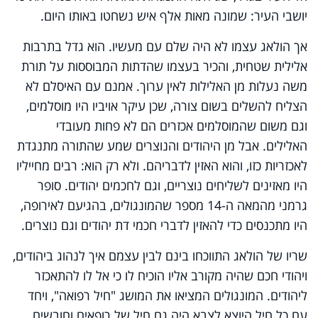
יושבי העיר: שמונה מאות אלף איש נשחטו באותו היום.
אך הולאג עצמו לא היה שלם עם מעשיו. הוא גדל בתרבות
אלילית שטחית, והכיר בעצמו שהדתות המבוססות על תורת
משה נעלות מן האלילות לאין ערוך. אמנם עם האיסלם לא
הצליח להשלים בשום צורה, שכן עיקר אויביו היו מוסלמים,
וגם משום שהמוסלמים אכזרים הם לא פחות מעובדי
האלילים. אבל מן היהודים והנוצרים שמע שהתורה מתנגדת
לאכזריות כזו, והוא האזין לדבריהם. ולא רק הוא: רבים מחייליו
היו מאזינים לשליחים נוצריים, וגם לחכמים יהודים. סופר
גרמני מהמאה ה-14 מספר שהמונגולים, בהגיעם לאירופה,
היו מתכנסים כדי להאזין לדברי חכמי דת יהודים וגם נוצרים.
שריו של הולאג התווכחו בינם לבין עצמם איך לנהוג ביהודים,
ויהודי חכם שהיה מקורב אליו הוכיח לו כי אל לו להתאכזר
ליהודים. המונגולים המציאו את המושג "חיל רפואה", ויחד
עם כל חיל היוצא לצבא היה גם חיל של רופאים וחובשים,