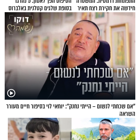
התפתחות דרמטית: המשטרה
הטיפוס הפך לאסון: 5 נהרגו
חידשה את חקירת רצח תאיר
בסופת שלגים קטלנית באלברוס
ראדה
"אם שכחתי לנשום – הייתי נחנק": יוחאי לוי בסיפור חיים מעורר
השראה