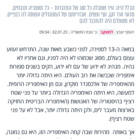
הכלל היה: עיר שמגלה כל סוג של התנגדות – כל תושביה נטבחים,
מנער ועד זקן, טף ונשים. אכזריותם של המונגולים עשתה לה כנפיים.
לא משתלם היה להתנגד להם
למעקב
יהוסף יעבץ
ב' טבת התשפ"ה
|
02.01.25
|
09:34
במאה ה-13 לספירה, לפני כשבע מאות שנה, התרחש זעזוע
עצום בעולם, מסוג שכמוהו לא היה לפניו, וגם אחריו לא
נהיה. מנהיג לא ידוע של עם לא ידוע, הקים בשנים ספורות
אימפריה שכבשה את רוב העולם. היא היתה גדולה יותר
מהאימפריה של אלכסנדר מוקדון, וגם מן האימפריה הרומית.
למעשה, היא היתה האימפריה הגדולה ביותר על פני שטח
רציף בהיסטוריה של האנושות (האימפריה הבריטית החזיקה
בארצות מעבר לים, ולכן היתה גדולה יותר, אבל לא על פני
שטח רציף).
אך באותה מהירות שבה קמה האימפריה הזו, היא גם נמוגה,