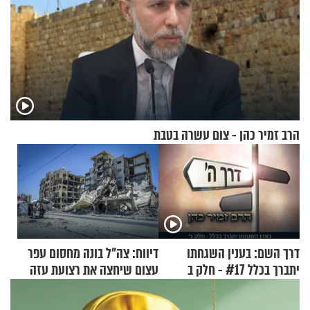
הרב זמיר כהן - צום עשרה בטבת
דרך השם: בענין השגחתו
דיווח: צה"ל בונה מחסום עפר
יתברך בכלל #17 - חלק ב
עצום שיחצה את רצועת עזה
לשניים