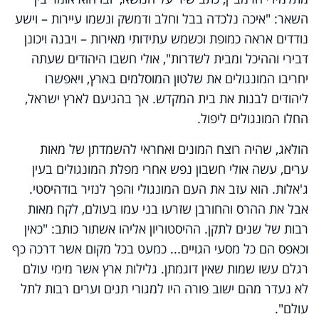
השאר: "איכה נלכדה בבל וחלב ודמשק ונשמו עיירות – וישע
נודדים אראה כמופת וכשמש עתידותי מאירות – ויבנה ויכונן
דבירי וההיכל ומבית לשדרות", אולי חשבו היהודים שעתה
יחריבו המונגולים את שלטון המוסלמים בארץ, ויאפשרו
ליהודים לבנות את בית המקדש. אך בהגיעם לארץ ישראל,
החלו המונגולים ליפול.
הולאג, שהיה רוצח המונים ואחראי להשמדתן של מאות
ערים, עשה אולי חשבון נפש אחרי מפלת המונגולים בעין
ג'אלות. הוא עזב את העם המונגולי והפך לנזיר בודהיסטי.
אבל את ההרס והחורבן שזרעו בני עמו בעולם, לקח מאות
רבות של שנים לתקן. ההיסטוריון אליהו אשתור כותב: "כאין
וכאפס הם כל מסעי הגויים... כמעט בכל מקום אשר דרכה כף
רגלם עשו שמות שאין דוגמתן. גלילות ארץ אשר מימי עולם
לא נעדר מהם ישוב פורה היו למגורי תנים וערים רבות לתל
עולם".