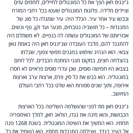
ג'ינגיס חאן הפך את כל המונגולים לחיילים, לוחמים עזים
וציידים מלידה. פלוגות המונגולים שעטו בכל רחבי המזרח
וכבשו עיר אחר עיר. הכלל היה: עיר שמגלה כל סוג של
התנגדות – כל תושביה נטבחים, מנער ועד זקן, טף ונשים.
אכזריותם של המונגולים עשתה לה כנפיים. לא משתלם היה
להתנגד להם, מלבד העובדה שג'ינגיס חאן היה באמת גאון
צבאי. הוא הנהיג שימוש במגנים ממשי צפוף, שבלמו
בהצלחה חצים, במקום מגני המתכת הכבדים. לכל לוחם
בצבאו היו חמישה סוסים, שכן עדרי סוסים פראיים לא חסרו
במונגוליה. הוא כבש את כל סין, פרס, ארצות ערב וארצות
אירופה, ותוך שנים ספורות הוא שלט בכל רחבי העולם
המיושב.
ג'ינגיס חאן מת לפני שהושלמה השליטה בכל הארצות
הכבושות, והוא מינה את נגדו, הולאג חאן, למלך האימפריה
תחתיו. הוא המשיך את השיטה המונגולית. בשנת 1268 פנה
אל העיר בגדד, שגילתה התנגדות תחתיו. הוא השמיד את כל