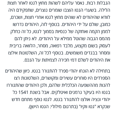
הגבלות רבות. נאסר עליהם לשהות מחוץ לגטו לאחר חצות
הלילה. בשערי הגטו הוצבו שומרים נוצרים, שתפקידם היה
לוודא שהיהודים לא שוהים מחוץ לגטו אחרי חצות, ושכרם,
כמובן, שולם על ידי היהודים. בנוסף לזה, היהודים נדרשו
לממן הקמה ואחזקה של כנסיות בסמוך לגטו, כל זה כחלק
מהמס הגבוה שהוטל ממילא על היהודים. לא ניתן להם
לעסוק בשום מקצוע, מלבד רפואה, מסחר, הלוואה בריבית
ומסחר בבגדים משומשים. בנוסף לכל זה, השלטונות אילצו
את היהודים לשלם דמי חכירה לצמיתות על הנכס.
בתחילה לא הונחו יהודי ספרד להתגורר בגטו. כיוון שהיהודים
הספרדים היו סוחרים עשירים ומקושרים, השלטונות רצו
להנות מההשפעה הכלכלית שלהם, ולכן היהודים שהתגוררו
בגטו היו בעיקר גרמנים ואיטלקים. אבל בשנת 1541 כל
יהודי ונציה אולצו להתגורר בגטו. לגטו נוסף מתחם חדש
שנקרא "גטו ווקיו" (בתרגום מילולי: הגטו הישן).