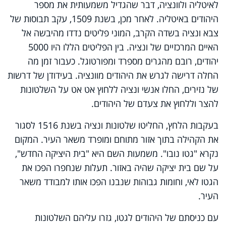
לאיטליה ולוונציה, דבר שהגדיל משמעותית את מספר
היהודים באיטליה. לאחר מכן, בשנת 1509, עקב תבוסות של
צבא ונציה בשדה הקרב, המוני פליטים נדדו מהיבשה אל
האיים המרכזיים של ונציה. בין הפליטים הללו היו 5000
יהודים, רובם מהגרים מספרד ומפורטוגל. כעבור זמן מה
החלה דרישה לגרש את היהודים מוונציה. בעידודן של דרשות
של נזירים, החלו אנשי ונציה ללחוץ אט אט על השלטונות
להצר וללחוץ את צעדם של היהודים.
בעקבות הלחץ, החליטו שלטונות ונציה בשנת 1516 לסגור
את הקהילה בתוך אזור מתוחם ומופרד משאר העיר. המקום
נקרא "גטו נובו". משמעות השם היא "בית היציקה החדש",
על שם בית יציקה שהיה באזור. תעלות שנחפרו הפכו את
הגטו לאי, וחומות גבוהות שנבנו הפכו אותו למבודד משאר
העיר.
עם כניסתם של היהודים לגטו, גזרו עליהם השלטונות