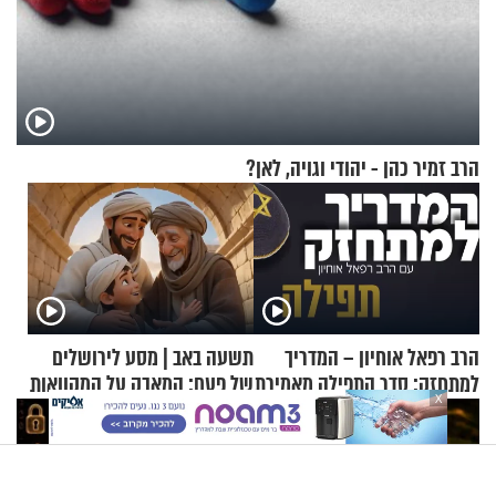
הרב זמיר כהן - יהודי וגויה, לאן?
הרב רפאל אוחיון – המדריך
תשעה באב | מסע לירושלים
למתחזק: סדר התפילה מאמירת
של פעם: המאבק על המקוואות
X
הקורבנות ועד קריאת שמע