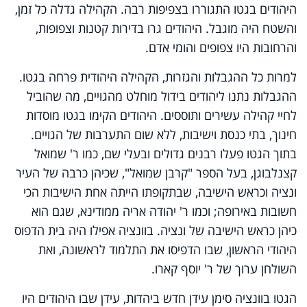
היהודים בגטו התגוררו בצפיפות רבה. הקהילה גדלה כל זמן,
והשטח היה מוגבל. היהודים גרו בדירות קטנות וצפופות,
והרחובות היו צפופים והומי אדם.
למרות כל ההגבלות והגזרות, הקהילה היהודית פרחה בגטו.
ההגבלות נתנו ליהודים בידול מוחלט מהגויים, מה שהוביל
לחיי קהילה עשירים ותוססים. היהודים הקימו בגטו מוסדות
חינוך, בתי כנסת וישיבות, ללא שום התערבות של הגויים.
בתוך הגטו פעלו רבנים גדולים ובעלי שם, כמו ר' שמואל
קצנלבוגן, בעל הספר "קרבן שמואל", שכיהן כרבה של העיר
ונציה וכראש הישיבה, שבתקופתו הייתה אחת הישיבות הכי
חשובות באירופה; וכמו ר' יהודה אריה ממודינא, שגם הוא
כיהן כראש הישיבה של ונציה. בוונציה אפילו היה בית הדפוס
היהודי הראשון, שבו הדפיסו את התלמוד לראשונה, ואת
השולחן ערוך של ר' יוסף קארו.
הגטו בוונציה סימן עידן חדש ביהדות, עידן שבו היהודים היו