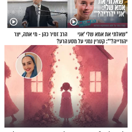
"שאלתי את אמא שלי 'אני
הרב זמיר כהן - מי אתה, יצר
יהודייה?'": קטרין נמני על מסע
הרע?
ההתחזקות המרגש