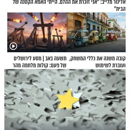
אלינור מלייב: "אני זוכרת את ההלם. הייתי האמא הקטנה של
הבית"
קובה משנה את כללי המשחק,
תשעה באב | מסע לירושלים
ועוברת לשימוש
של פעם: קולות מלחמה מהר
בתלת־אופנועים סולאריים
הזיתים