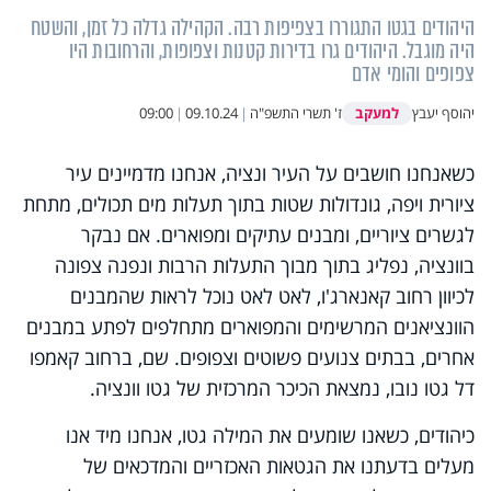
היהודים בגטו התגוררו בצפיפות רבה. הקהילה גדלה כל זמן, והשטח
היה מוגבל. היהודים גרו בדירות קטנות וצפופות, והרחובות היו
צפופים והומי אדם
למעקב
יהוסף יעבץ
ז' תשרי התשפ"ה
|
09.10.24
|
09:00
כשאנחנו חושבים על העיר ונציה, אנחנו מדמיינים עיר
ציורית ויפה, גונדולות שטות בתוך תעלות מים תכולים, מתחת
לגשרים ציוריים, ומבנים עתיקים ומפוארים. אם נבקר
בוונציה, נפליג בתוך מבוך התעלות הרבות ונפנה צפונה
לכיוון רחוב קאנארג'ו, לאט לאט נוכל לראות שהמבנים
הוונציאנים המרשימים והמפוארים מתחלפים לפתע במבנים
אחרים, בבתים צנועים פשוטים וצפופים. שם, ברחוב קאמפו
דל גטו נובו, נמצאת הכיכר המרכזית של גטו וונציה.
כיהודים, כשאנו שומעים את המילה גטו, אנחנו מיד אנו
מעלים בדעתנו את הגטאות האכזריים והמדכאים של