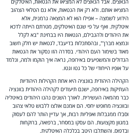
הנאצים. אבל הנאצים לא המציאו את הגטאות, האיטלקים
המציאו אותם. ולא רק את הגטאות, אלא גם הטלאי הצהוב
הידוע לשמצה – אפילו הוא לא המצאה גרמנית, אלא
איטלקית. ואף על פי שגם האיטלקים, מטרתם הייתה לדכא
את היהודים ולהגבילם, הגטאות היו בבחינת "בא לקלל
ונמצא מברך", ובהסתכלות בדיעבד, לגטאות יש חלק חשוב
מאוד בשימור העם היהודי. בסדרה הזו נסקור את הגטאות
הגדולים והמשפיעים באירופה, נראה איך הוקמו ולמה, ונלמד
על אופיו הייחודי של כל גטו וגטו.
הקהילה היהודית בוונציה היא אחת הקהילות היהודיות
העתיקות באירופה, ישנם תיעודים לקהילה היהודית בוונציה
כבר מהמאה העשירית. לאורך השנים נהנו היהודים באיטליה
ובוונציה מחופש יחסי. הם אמנם אולצו ללבוש טלאי צהוב
וסבלו ממגבלות ואפליות רבות, אך עדיין הותר להם לעסוק
במגוון מקצועות. הם עסקו במסחר, ברפואה, ברוקחות
ובדפוס, והשתלבו היטב בכלכלה האיטלקית.