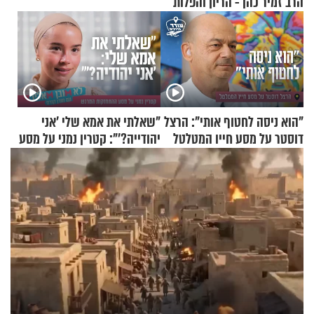
הרב זמיר כהן - הריון והפלות
"הוא ניסה לחטוף אותי": הרצל
"שאלתי את אמא שלי 'אני
דוסטר על מסע חייו המטלטל
יהודייה?'": קטרין נמני על מסע
ההתחזקות המרגש