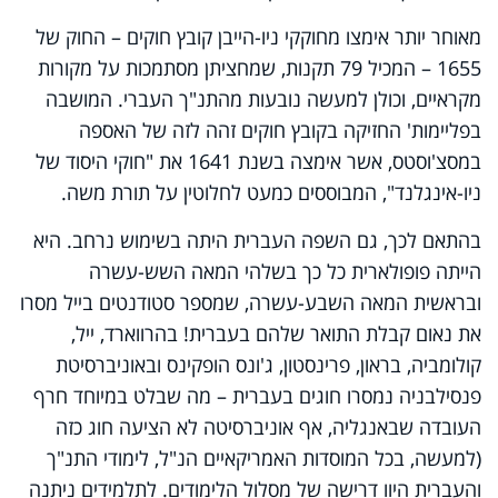
מאוחר יותר אימצו מחוקקי ניו-הייבן קובץ חוקים – החוק של
1655 – המכיל 79 תקנות, שמחציתן מסתמכות על מקורות
מקראיים, וכולן למעשה נובעות מהתנ"ך העברי. המושבה
בפליימות' החזיקה בקובץ חוקים זהה לזה של האספה
במסצ'וסטס, אשר אימצה בשנת 1641 את "חוקי היסוד של
ניו-אינגלנד", המבוססים כמעט לחלוטין על תורת משה.
בהתאם לכך, גם השפה העברית היתה בשימוש נרחב. היא
הייתה פופולארית כל כך בשלהי המאה השש-עשרה
ובראשית המאה השבע-עשרה, שמספר סטודנטים בייל מסרו
את נאום קבלת התואר שלהם בעברית! בהרווארד, ייל,
קולומביה, בראון, פרינסטון, ג'ונס הופקינס ובאוניברסיטת
פנסילבניה נמסרו חוגים בעברית – מה שבלט במיוחד חרף
העובדה שבאנגליה, אף אוניברסיטה לא הציעה חוג כזה
(למעשה, בכל המוסדות האמריקאיים הנ"ל, לימודי התנ"ך
והעברית היוו דרישה של מסלול הלימודים. לתלמידים ניתנה