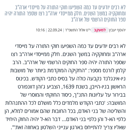
לא רבים יודעים עד כמה השפיעו חוקי התורה על מייסדי ארה"ב
ומחוקקיה במשך השנים. חלק ממייסדי ארה"ב רצו שספר התורה יהיה
ספר החוקים הרשמי של ארה"ב
למעקב
יהוסף יעבץ
י"ט אלול התשפ"ד
|
22.09.24
|
10:16
לא רבים יודעים עד כמה השפיעו חוקי התורה על מייסדי
ארה"ב ומחוקקיה במשך השנים. חלק ממייסדי ארה"ב רצו
שספר התורה יהיה ספר החוקים הרשמי של ארה"ב. הרב
קלמן לורנס מספר: "החקיקה המוקדמת ביותר של מושבות
ניו-אינגלנד נקבעה כולה על בסיס כתבי הקודש. בכינוס
הראשון בניו-הייבן, בשנת 1639, הצביע ג'והן דוונפורט
בבירור על עליונות התנ"ך, כיסוד החוקתי והמוסרי של
המושבה: 'כתבי הקודש מלמדים כלל מושלם לכל ההתנהלות
והשליטה של בני האדם, בכל החובות שהם אמורים למלא, הן
כלפי הא-ל והן כלפי בני האדם... דבר הא-ל יהיה החוק היחיד
שאליו צריך להתייחס בארגון ענייני השלטון באחוזה זאת'".