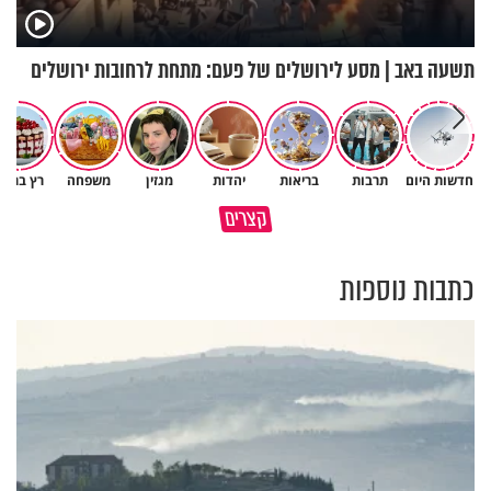
תשעה באב | מסע לירושלים של פעם: מתחת לרחובות ירושלים
חדשות היום
תרבות
בריאות
יהדות
מגזין
משפחה
רץ ברשת
כך אפשר להתמודד עם הדאגות
הגעתי לגיל 108 בזכות הכיבוד
קצרים
והמחשבות שמגיעות לפני השינה
הורים שלי
כתבות נוספות