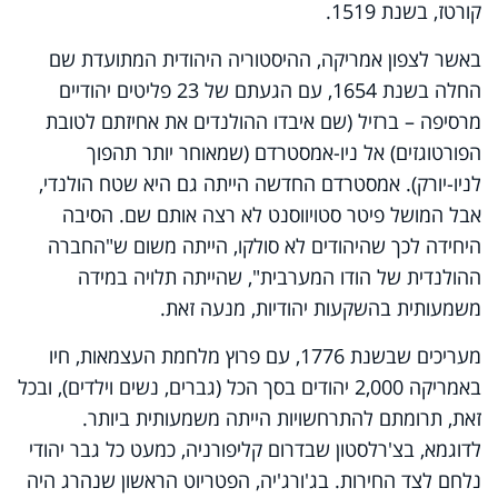
קורטז, בשנת 1519.
באשר לצפון אמריקה, ההיסטוריה היהודית המתועדת שם
החלה בשנת 1654, עם הגעתם של 23 פליטים יהודיים
מרסיפה – ברזיל (שם איבדו ההולנדים את אחיזתם לטובת
הפורטוגזים) אל ניו-אמסטרדם (שמאוחר יותר תהפוך
לניו-יורק). אמסטרדם החדשה הייתה גם היא שטח הולנדי,
אבל המושל פיטר סטויווסנט לא רצה אותם שם. הסיבה
היחידה לכך שהיהודים לא סולקו, הייתה משום ש"החברה
ההולנדית של הודו המערבית", שהייתה תלויה במידה
משמעותית בהשקעות יהודיות, מנעה זאת.
מעריכים שבשנת 1776, עם פרוץ מלחמת העצמאות, חיו
באמריקה 2,000 יהודים בסך הכל (גברים, נשים וילדים), ובכל
זאת, תרומתם להתרחשויות הייתה משמעותית ביותר.
לדוגמא, בצ'רלסטון שבדרום קליפורניה, כמעט כל גבר יהודי
נלחם לצד החירות. בג'ורג'יה, הפטריוט הראשון שנהרג היה