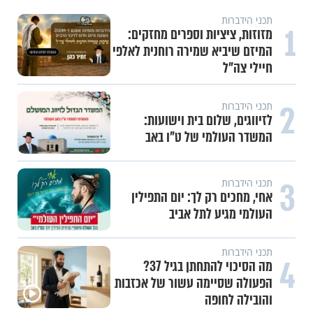
תכני הידברות
1
מזוזות, ציציות וספרים מחזקים:
המיזם שיביא שמירה רוחנית לאלפי
חיילי צה"ל
2
תכני הידברות
לזיווגים, שלום בית וישועות:
המשדר העולמי של ט"ו באב
3
תכני הידברות
אחי, מחכים רק לך: יום התפילין
העולמי מגיע לתל אביב
תכני הידברות
4
מה הסיכוי להתחתן בגיל 37?
הפעולה שסיימה עשור של אכזבות
והובילה לחופה