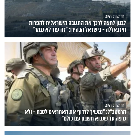
חדשות היום
לבנון לחצה לרכך את התגובה הישראלית להפרות
חיזבאללה - בישראל הבהירו: "זה עוד לא נגמר"
חדשות היום
הרמטכ"ל: "נמשיך לרדוף את האחראים לטבח - ולא
נרפה עד שנבוא חשבון עם כולם"