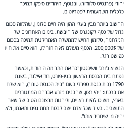
יהודי (פרנסיס סלוודור). ובנוסף, היהודים סיפקו תמיכה
כלכלית משמעותית לפטריוטים.
החשוב ביותר מבין בעלי ההון היה חיים סלומון, שהלווה סכום
גדול של כסף לקונגרס של היבשת. בימים האחרונים של
המלחמה, סלומון החיש לממשלה האמריקנית תמיכה בסכום
של 200,000$. הכסף מעולם לא הוחזר לו, והוא סיים את חייו
כפושט רגל.
הנשיא ג'ורג' וושינגטון זכר את התרומה היהודית, וכאשר
נפתח בית הכנסת הראשון בניו-פורט, רוד איילנד, בשנת
1790 (בית כנסת ספרדי בשם "בית הכנסת טורו"), הוא שלח
את ברכתו: "יהי רצון, שהבנים מזרע אברהם המתגוררים
בארץ, ימשיכו להיות ראויים, וליהנות מרצונם הטוב של שאר
התושבים. בעוד שכל אדם ישב לבטח תחת גפנו ותאנתו, ולא
יהיה מי שיחריד אותו".