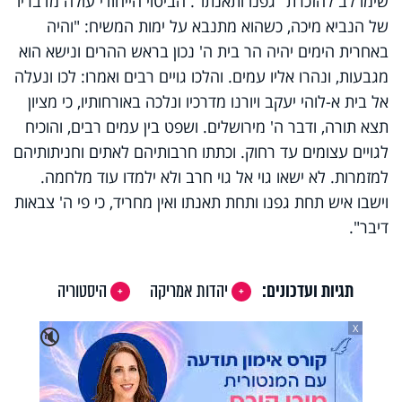
שימו לב להזכרת "גפנו ותאנתו". הביטוי הייחודי עולה מדבריו
של הנביא מיכה, כשהוא מתנבא על ימות המשיח: "והיה
באחרית הימים יהיה הר בית ה' נכון בראש ההרים ונישא הוא
מגבעות, ונהרו אליו עמים. והלכו גויים רבים ואמרו: לכו ונעלה
אל בית א-לוהי יעקב ויורנו מדרכיו ונלכה באורחותיו, כי מציון
תצא תורה, ודבר ה' מירושלים. ושפט בין עמים רבים, והוכיח
לגויים עצומים עד רחוק. וכתתו חרבותיהם לאתים וחניתותיהם
למזמרות. לא ישאו גוי אל גוי חרב ולא ילמדו עוד מלחמה.
וישבו איש תחת גפנו ותחת תאנתו ואין מחריד, כי פי ה' צבאות
דיבר".
תגיות ועדכונים:
יהדות אמריקה
היסטוריה
X
🔇