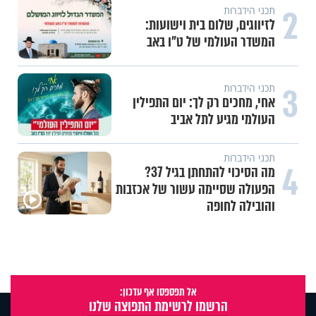
2
תכני הידברות
לזיווגים, שלום בית וישועות:
המשדר העולמי של ט"ו באב
3
תכני הידברות
אחי, מחכים רק לך: יום התפילין
העולמי מגיע לתל אביב
תכני הידברות
4
מה הסיכוי להתחתן בגיל 37?
הפעולה שסיימה עשור של אכזבות
והובילה לחופה
אל תפספסו אף עדכון:
הרשמו לרשימת התפוצה שלנו