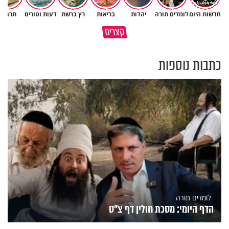
חדשות היום
לומדים תורה
יהדות
בריאות
רץ ברשת
דעות וטורים
תרבות
גם ׳הרע׳ זה הרחמים של בורא
קצרים
מדוע האמונה נמשלה למלח?
עולם
כתבות נוספות
לומדים תורה
הדף היומי: מסכת חולין דף צ"ט