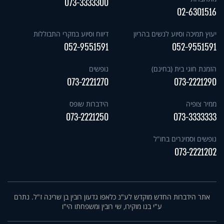
073-3333300
02-6301516
יעוץ תמיכה וסיוע לנשים בהריון
דיווח וסיוע במקרי התבוללות
052-9551591
052-9551591
הזמנת חוגי בית (בחינם)
נופשים
073-2221270
073-2221290
ממיר צופיה
הידברות שופס
073-2221250
073-3333333
נופשים וסמינרים בחו"ל
073-2221202
אתר הידברות החדש מוקדש לע"נ כלאפו גדעון רובין בן שרינה ז"ל. נתרם
ע"י בנו מוקירו, שי רובין ומשפחתו הי"ו