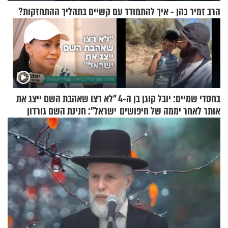
הרב זמיר כהן - איך להתמודד עם קשיים בתהליך ההתחזקות?
בחסדי שמיים: יובל קוגן בן ה-4
"לא רצו שאהבת השם ייצג את
אותר לאחר יממה של חיפושים
ישראל": חנינת השם גורדון
בריאיון מעורר השראה