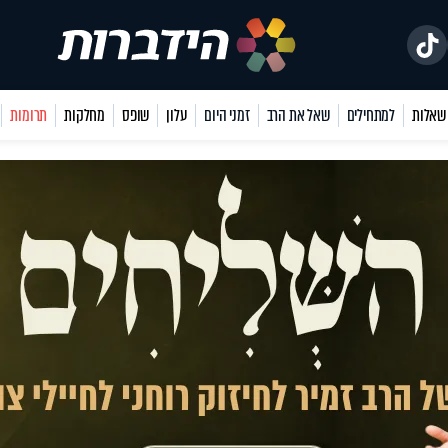
למתחילים
שאל את הרב
זמני היום
עלון
שופס
מחלקות
תרומות