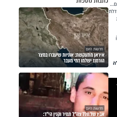
כתבות נוספות
...
דלת
חדשות היום
איראן מתעקשת: אוניות שיעברו במצר
הורמוז ישלמו דמי מעבר
ה
This
is
a
modal
windo
חדשות היום
אביו של חלל צה"ל תמיר וקנין הי"ד: