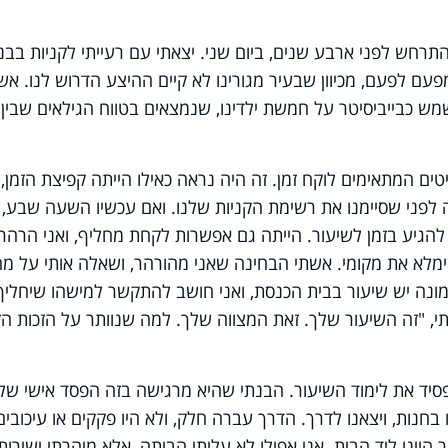
רחש לפני ארבע שנים, ביום שני. יצאתי עם רעייתי לקניות בבני
פעם לפעם, מכיוון שבעיר מגורינו לא קיים ההיצע הדרוש לנו. אש
 כבייביסיטר על חמשת ילדינו, שנמצאים בטווח הגילאים שבין
ים המתאימים לוקח זמן. זה היה נראה כאילו הייתה קפיצת הזמן,
פני שסיימנו את רשימת הקניות שלנו. ואם עכשיו השעה שבע, 
להגיע בזמן לשיעור. הייתה גם אפשרות לקחת מחליף, ואני הרהר
מלא את מקומי. אשתי הבחינה שאני מהורהר, ושאלה אותי על מה
מונה יש שיעור בבית הכנסת, ואני חושב להתקשר למישהו שיחליף
י, "זה השיעור שלך. זאת המצווה שלך. למה שנוותר על הזכות ה
סיד את לימוד השיעור. הבנתי שהיא מרגישה בזה הפסד אישי של
 בחנות, ויצאנו לדרך. הדרך עברה חלק, ולא היו פקקים או עיכובים
יינו ליד הבית. אני אפילו לא עליתי הביתה, אלא מיהרתי ישירות