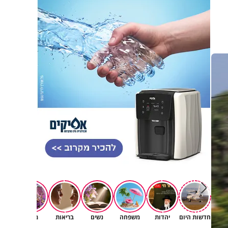
פגיעה
חדשות היום
יהדות
משפחה
נשים
בריאות
מגזין
רוחניו