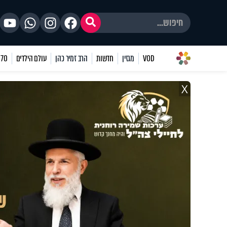
VOD
מגזין
חדשות
הרב זמיר כהן
עולם הילדים
70 שאלות
X