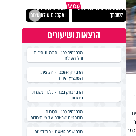
מכילי
קצרים
תשתמש באהבה של השם
פותחים פתח קטן -
במבחן
לטובתך
ומקבלים עולם עצום
ואלתר
הרצאות ושיעורים
הרב זמיר כהן - התהוות היקום
וגיל העולם
הרב ירון אשכנזי - הציצית,
השכפ"ץ היהודי
הרב יצחק בצרי - גלגול נשמות
ביהדות
הרב זמיר כהן - הכוחות
ם
הרוחניים שבאדם על פי היהדות
כמה
הרב שניר גואטה - ההזדמנות