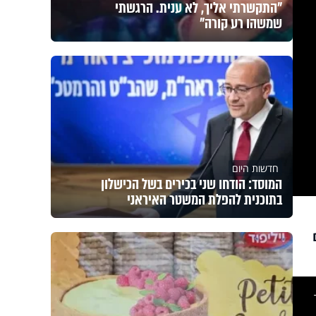
"התקשרתי אליך, לא ענית. הרגשתי
שמשהו רע קורה"
חדשות היום
המוסד: הודחו שני בכירים בשל הכישלון
בתוכנית להפלת המשטר האיראני
This
is
a
modal
windo