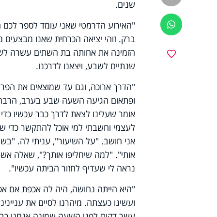
שנים.
"האירוע הדרמטי שאני עומד לספר לכם הת
ווטסאפ
ברק. זוהי יציאה הכרחית שאנו מבצעים מ
הזמינה את אחותה בת השתים עשרה לשמש
מועדפים
שנתיים לשבע, ויצאנו לדרכנו.
"הדרך ארוכה, וגם עד שמוצאים את הפריט
ופתאום הגיעה השעה שבע בערב, הרבה ל
אומר שעלינו לצאת לדרך כבר עכשיו כדי 
לעצמי וחשבתי למי אוכל להתקשר כדי שי
אני חושב. "על השיעור", עניתי לה. "בש
אותי". "למה שיחליפו אותך?", שאלה אשת
נראה לי שעדיף לחזור הביתה עכשיו".
"היא הייתה נחושה, היה לה אכפת אם אפ
ועשינו כעצתה. מיהרנו לסיים את עניינינו
עשר דקות לפני השעה שמונה אנחנו כבר ה