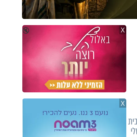
X
🔇
X
ית
י