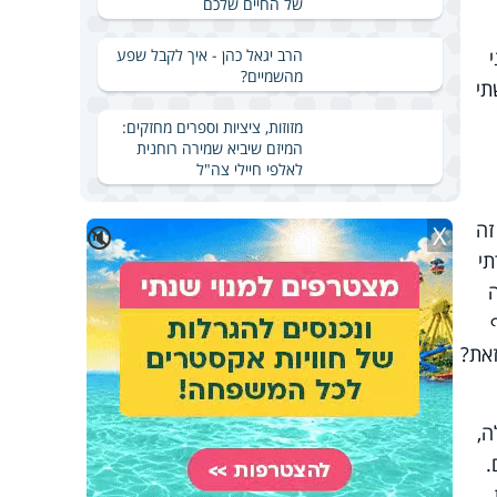
של החיים שלכם
הרב יגאל כהן - איך לקבל שפע
מהשמיים?
תי
מזוזות, ציציות וספרים מחזקים:
המיזם שיביא שמירה רוחנית
לאלפי חיילי צה"ל
זה
X
🔇
תי
זאת?
ה,
.