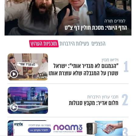
לומדים תורה
הדף היומי: מסכת חולין דף צ"ט
הנצפים
פעילות הידברות
תוכניות הערוץ
1
וידיאו מגזין
"הגמגום לא מגדיר אותי": ישראל
שטרן על המגבלה שלא עוצרת אותו
2
תכני ערוץ הידברות
חלום אדיר: מקבץ סגולות
X
3
עשייה והעצמה נשית
משיבת נפש: הגבול הדק שבין חוסר