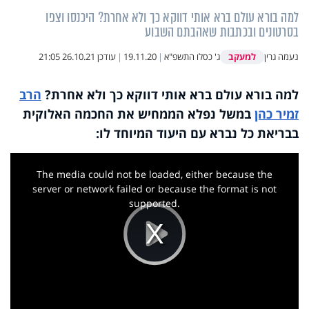
למה בורא עולם ברא אותי דווקא כך ולא אחרת? היכנסו וצפו
בסרטונים ובכתבות שאהבתם השבוע
למעקב
נעמה גרין
ג' כסלו התשפ"א
|
19.11.20
|
עודכן
26.10.21 21:05
למה בורא עולם ברא אותי דווקא כך ולא אחרת?
הרב
זמיר כהן
במשל נפלא הממחיש את החכמה האלוקית
בבריאת כל נברא עם היעוד המיוחד לו:
This
is
a
The media could not be loaded, either because the
modal
window.
server or network failed or because the format is not
supported.
Play