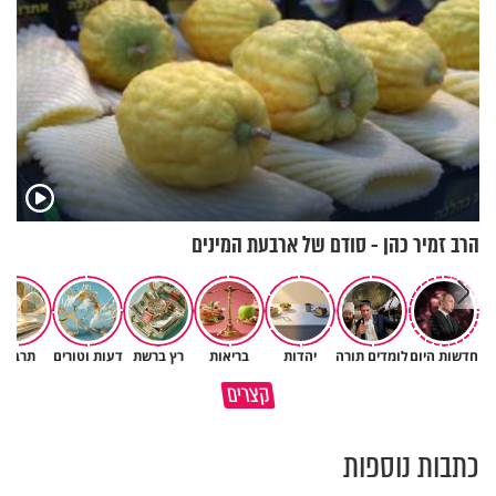
הרב זמיר כהן - סודם של ארבעת המינים
חדשות היום
לומדים תורה
יהדות
בריאות
רץ ברשת
דעות וטורים
תרבות
קצרים
יש לך אבא גדול שאוהב אותך
רגע אחד עמוק שוקל יותר מנצח
כתבות נוספות