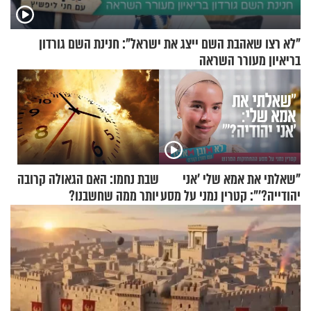
"לא רצו שאהבת השם ייצג את ישראל": חנינת השם גורדון
בריאיון מעורר השראה
"שאלתי את אמא שלי 'אני
שבת נחמו: האם הגאולה קרובה
יהודייה?'": קטרין נמני על מסע
יותר ממה שחשבנו?
ההתחזקות המרגש