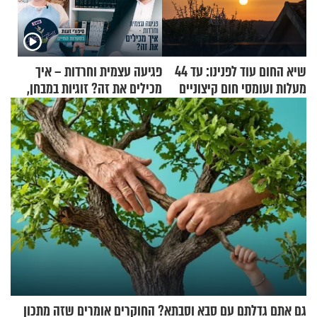
שיא החום עוד לפנינו: עד 44
פגיעה עצמית וחרדות – איך
מעלות ועומסי חום קיצוניים
מכילים את זה? זוגיות במבחן,
הפעם עם יהודית ואלתר כהן
גם אתם גדלתם עם סבא וסבתא? החוקרים אומרים שזה מתכון