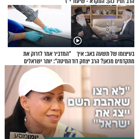
הרב זמיר כהן: המקרא - שיעור י"ז
בעיצומו של תשעה באב: איך
"המדביר אמר לזרוק את
מתקדמים מכאן? הרב יצחק דוד
המיטה": יותר ישראלים
גרוסמן בשיחה מיוחדת
מדווחים על מכת פשפשי
המיטה