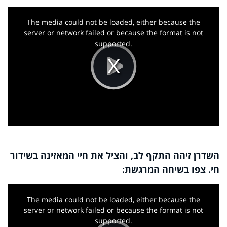
This
is
a
The media could not be loaded, either because the
modal
window.
server or network failed or because the format is not
supported.
Play
Video
השדרן זיהה התקף לב, והציל את חיי המאזינה בשידור
חי. צפו בשיחה המרגשת:
This
is
a
The media could not be loaded, either because the
modal
window.
server or network failed or because the format is not
supported.