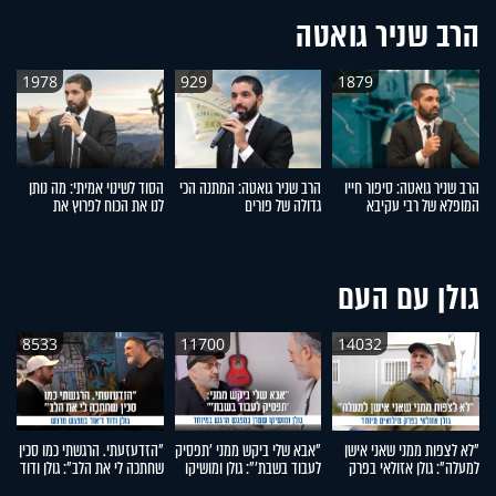
הרב שניר גואטה
1978
929
1879
הרב שניר גואטה: סיפור חייו
הרב שניר גואטה: המתנה הכי
הסוד לשינוי אמיתי: מה נותן
ל
המופלא של רבי עקיבא
גדולה של פורים
לנו את הכוח לפרוץ את
ל
המחסומים?
ד
גולן עם העם
8533
11700
14032
"לא לצפות ממני שאני אישן
"אבא שלי ביקש ממני 'תפסיק
"הזדעזעתי. הרגשתי כמו סכין
"ה
למעלה": גולן אזולאי בפרק
לעבוד בשבת'": גולן ומושיקו
שחתכה לי את הלב": גולן ודוד
עו
מילואים מיוחד
שטרן במפגש מרגש במיוחד
ד'אור במפגש מרגש
יו