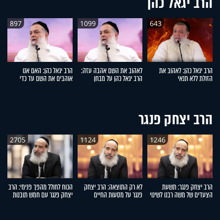
הרב יגאל כהן
897
1099
643
הרב יגאל כהן: לאהוב את
לאהוב את השם אהבה עזה:
הרב יגאל כהן: האם אנו
הר
הזולת ללא תנאי
הרב יגאל כהן על מבחן
אוהבים את השם עד כדי
הנ
האמונה
מסירות נפש?
הרב יצחק פנגר
2705
1124
1246
הרב יצחק פנגר: תשעת
לא רק התוצאה: הרב יצחק
הכוח לחולל מהפך פנימי: הרב
ה
הצעדים של משה רבנו לשינוי
פנגר על מסעות החיים
יצחק פנגר עם חמש תובנות
הע
החיים
לחיים
ר