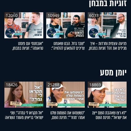
זוגיות במבחן
12060
10949
6033
פגיעה עצמית וחרדות – איך
"שבר גדול. הבנו שאנחנו
"אובחנתי עם פוסט
ל
מכילים את זה? זוגיות במבחן,
צריכים להתארגן להלוויה":
טראומה": זוגיות במבחן,
עם
הפעם עם יהודית ואלתר כהן
זוגיות במבחן, הפעם עם מרים
הפעם עם שירה ומאיר קמינס
ב
וגד דנינו
ונ
יומן מסע
18426
25288
18869
"לא רצו שאהבת השם ייצג
"כששמעו את השמות שלנו
"אל תקראו לי גמדה": שני
את ישראל": חנינת השם
אמרו 'מוזר'": חנינת השם,
ישראלי בריאיון מעורר השראה
א
גורדון בריאיון מעורר השראה
אמו של אהבת השם גורדון,
ה
בריאיון מעורר השראה