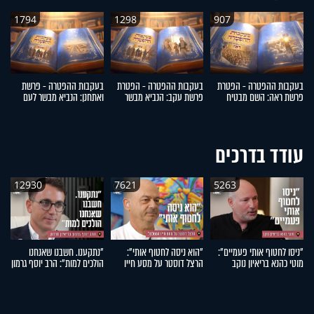
1794
1298
907
בעקבות ההפטרה - הפטרת
בעקבות ההפטרה - הפטרת
בעקבות ההפטרה - פרשת
ב
פרשת ראה: השם מבטיח
פרשת עקב: הנביא מבשר
ואתחנן: הנביא מבשר לעם
דב
לבנות את ירושלים
לישראל על קיבוץ גלויות
ישראל על גאולה
ה
עודד בדרכים
12930
7621
5263
"ניסו לחטוף אותי פעמיים":
"הוא ניסה לחטוף אותי":
"נתקענו. חשבנו שאנחנו
"
מוטי כהנא בריאיון נוקב
הרצל דוסטר על מסע חייו
הולכים למות": הרב יוסף גרמון
אה
המטלטל
בריאיון מרתק
אר