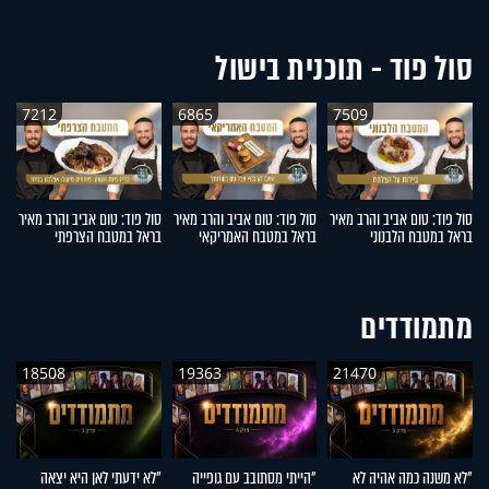
סול פוד - תוכנית בישול
7212
6865
7509
סול פוד: טום אביב והרב מאיר
סול פוד: טום אביב והרב מאיר
סול פוד: טום אביב והרב מאיר
סו
בראל במטבח הלבנוני
בראל במטבח האמריקאי
בראל במטבח הצרפתי
ב
מתמודדים
18508
19363
21470
"לא משנה כמה אהיה לא
"הייתי מסתובב עם גופייה
"לא ידעתי לאן היא יצאה
"