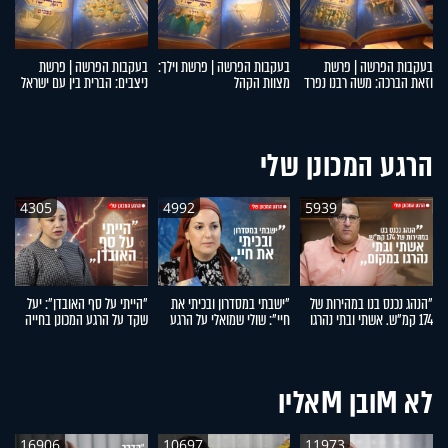
בעקבות הפרשה | פרשת
בעקבות הפרשה | פרשת וילך:
בעקבות הפרשה | פרשת
ב
וזאת הברכה: משה רבנו נפרד
מצוות הקהל
ניצבים: הברית בין עם ישראל
תב
מעם ישראל
לקדוש ברוך הוא
ו
הרגע המכונן שלי
4305
4992
5939
"הנהג נכנס בנו במהירות של
"ישבתי במסדרון ובכיתי את
"הייתי על סף האובדן": יעל
"ה
174 קמ"ש. אשתי ובתי נהרגו
חיי": שולי שמואלי על הרגע
שקד על הרגע המכונן בחייה
פר
במקום": אפרים רימל על
המכונן בחייה
ס
הרגע המכונן בחייו
לא Mובן Mאליו
16906
10697
11973