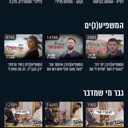
דתייה - אתחתן בקדושה
וקוקו – ומחפש מניין":
בלילה": מתמודדים, פרק 3
סמ
ובטהרה": מתמודדים, פרק 5
מתמודדים, פרק 4
המשפיע(נ)ים
8745
14786
2983
המשפיע(נ)ים | יוני דוד:
המשפיע(נ)ים | איתמר צור:
המשפיע(נ)ים | שיר צרפתי:
המ
"העבריין אמר 'שינית לי את
"מעל מאה אלף איש ראו את
"רק הקב"ה. זה מה שיש לי
דו
החיים מהקצה אל הקצה'"
הסרטון הזה"
בפרופיל"
מ
ל
גבר מי שמדבר
12109
14282
3902