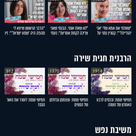
"שאלתי את אמא שלי 'אני
"לא שאלו אותי. הבנתי שאני
"הדבר הראשון שיצא לי
ב
יהודייה?'": קטרין נמני על
צריכה לקחת אחריות": נעמי
מהפה היה 'שמע ישראל'": זיו
ס
מסע ההתחזקות המרגש
בנט בריאיון אישי
עבוד על החיים לאחר
ב
החטיפה
הרבנית חגית שירה
912
1370
1914
חמישי שמח: נכנסים לרבע
חמישי שמח: עוצמתן וגדולתן
חמישי שמח: לעורר את האור
ח
האחרון של השנה
של הנשים
הגנוז
מל
משיבת נפש