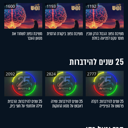
1600
1193
1192
משיבת נפש: הגבול הדק שבין
משיבת נפש: ביקורת הרסנית
משיבת נפש: לשחרר את
מ
חוסר טקט לפגיעה בזולת
מטען העבר
25 שנים להידברות
2092
2824
2777
25 שנים להידברות: דקלה
25 שנים להידברות: שירה
25 שנים להידברות: הרבנית
פרטוש על הציפייה
דאבוש על מסע הרווקות
צילה אלחנתי על חוגי בית,
ד
הממושכת, הנס והישועה
שהוביל לשליחות המרגשת
הפרשות חלה והתגובות
הג
האישית
מהשטח