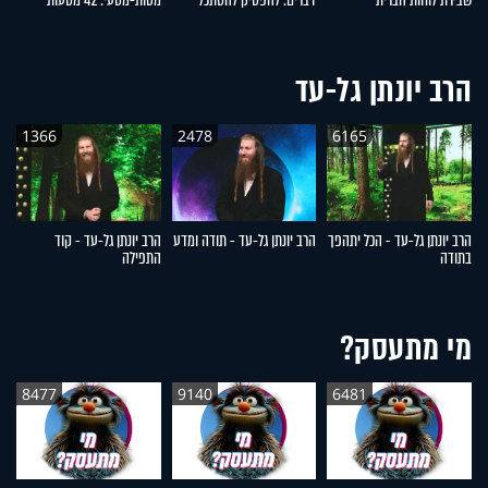
שבירת לוחות הברית
דברים: להפסיק להסתכל
מטות-מסעי: 42 מסעות
ש
לצדדים
שעברו עם ישראל במדבר
הרב יונתן גל-עד
1366
2478
6165
הרב יונתן גל-עד - הכל יתהפך
הרב יונתן גל-עד - תודה ומדע
הרב יונתן גל-עד - קוד
הר
בתודה
התפילה
ה
מי מתעסק?
8477
9140
6481