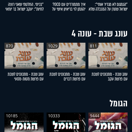
"הגמגום לא מגדיר אותי":
איך מתמודדים עם OCD?
"בכיתי. החלטתי שאני רוצה
"
ישראל שטרן על המגבלה שלא
יהונתן לוי בריאיון אישי על
לחיות": יעקב ישראל בר יוחאי
י
עוצרת אותו
ההפרעה הכפייתית
על ההתמודדות עם פוסט
לה
טראומה
עונג שבת - עונה 4
870
1029
811
עונג שבת - מתכוננים לשבת
עונג שבת - מתכוננים לשבת
עונג שבת - מתכוננים לשבת
ע
עם פרשת עקב
עם פרשת דברים
עם פרשת מטות-מסעי
ע
הגומל
10185
10333
9444