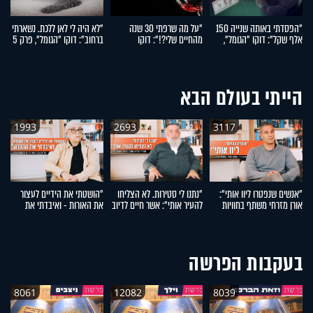
"הפסדתי באותה שנייה 150
"על מה שרפתי 30 שנה
"לא היה לי לאן ללכת. נשארתי
"
אלף שקל": דוקו "הגומל",
מהחיים שלי?!": דוקו
ברחוב": דוקו "הגומל", פרק 5
הי
פרק 7
"הגומל", פרק 6
"ה
הייתי בעולם הבא
1993
2693
3117
"אנשים שנפטרו ליוו אותי":
"נתנו לי סטירות. לא הצליחו
"הושטתי את הידיים לעצור
"
אורן מזרחי משתף בחוויות
להעיר אותי": אשר חיים לדיוב
את האורות - ואיבדתי את
הח
מהעולם העליון
משתף בחוויות מהעולם
ההכרה": מזל אוקנין משתפת
א
העליון
בחוויות מהעולם העליון
מ
בעקבות הפרשה
8061
12082
8039