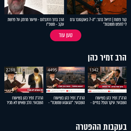
קוד פתוח | דניאל ברגר: "ה-7 באוקטובר גרם
הרב ברוך רוזנבלום - שיעור מרתק על פרשת
לי לחפש תשובות"
עקב - תשפ"ו
טען עוד
הרב זמיר כהן
2288
4495
1342
הרה"ג זמיר כהן בשיעורו
הרה"ג זמיר כהן בשיעורו
הרה"ג זמיר כהן בשיעורו
הר
השבועי: עיקר וטפל בחיים -
השבועי: "הגעגוע שנשכח" -
השבועי: הלב שאיש לא מכיר
ה
סוד השמחה
תשעה באב תשפ"ו
ו
בעקבות ההפטרה