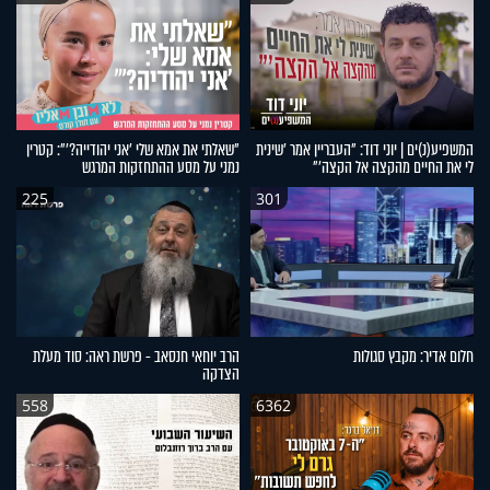
המשפיע(נ)ים | יוני דוד: "העבריין אמר 'שינית
"שאלתי את אמא שלי 'אני יהודייה?'": קטרין
לי את החיים מהקצה אל הקצה'"
נמני על מסע ההתחזקות המרגש
225
301
חלום אדיר: מקבץ סגולות
הרב יוחאי חנסאב - פרשת ראה: סוד מעלת
הצדקה
558
6362