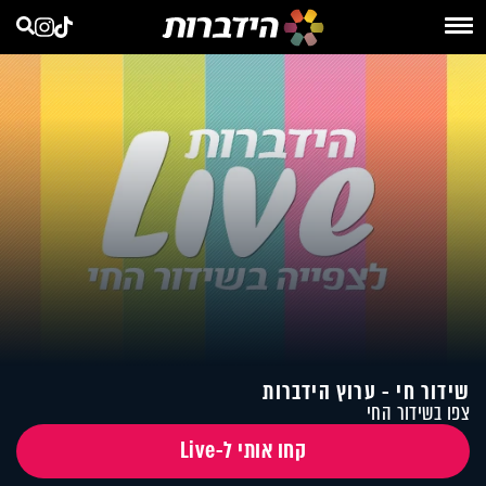
שידור חי - ערוץ הידברות
צפו בשידור החי
קחו אותי ל-Live