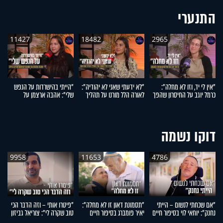
התנערי
11427
18482
2965
"אין לי יד, וזו לא מחלה":
"לא ידעתי שאני לא יהודיה":
"הייתי בהישרדות על הנפש
"
כרמל יוגב על החיסרון שהפך
לאורה הלל מורנו על תהליך
שלי": אהבה ארצמן על
עש
לגעגוע
הגיור המרגש
המעברים המטלטלים בחייה
ש
חי
דוקו נשמה
9958
11653
4786
"אם שכחתי לנשום – הייתי
"תסמונת דאון זו לא מחלה":
"פיטרו אותי – וזה הדבר הכי
"
נחנק": יוחאי לוי בסיפור חיים
יאיר פומברג בסיפור חיים
טוב שקרה לי": צוריאל גביזון
ה
מעורר השראה
מעורר השראה
בסיפור חיים מעורר השראה
ח