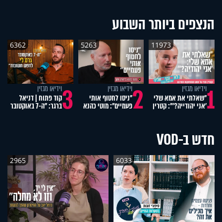
הנצפים ביותר השבוע
6362
5263
11973
4
3
2
1
וידיאו מגזין
וידיאו מגזין
וידיאו מגזין
"שאלתי את אמא שלי
"ניסו לחטוף אותי
קוד פתוח | דניאל
'אני יהודייה?'": קטרין
פעמיים": מוטי כהנא
ברגר: "ה-7 באוקטובר
נמני על מסע
בריאיון נוקב
גרם לי לחפש
ההתחזקות המרגש
תשובות"
חדש ב-VOD
2965
6033