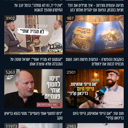
פגיעה עצמית וחרדות – איך מכילים את זה?
"אין לי יד, וזו לא מחלה": כרמל יוגב על
זוגיות במבחן, הפעם עם יהודית ואלתר כהן
החיסרון שהפך לגעגוע
3902
907
בעקבות ההפטרה - הפטרת פרשת ראה: השם
"הגמגום לא מגדיר אותי": ישראל שטרן על
מבטיח לבנות את ירושלים
המגבלה שלא עוצרת אותו
5263
2501
תום עוז: "אם הייתי אתאיסט, הייתי היום
"ניסו לחטוף אותי פעמיים": מוטי כהנא בריאיון
בדיכאון קליני"
נוקב
11973
2983