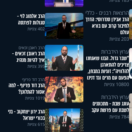
183 צפיות
הרצאות רבנים - כללי
הרב אלמוג לוי -
הרב אבידן סנדרוסי: הדרך
סגולות לפרנסה
לחיבור קרוב עם בורא
402 צפיות
עולם
203 צפיות
הרב ראובן זכאים
ערוץ הידברות
הרב ראובן זכאים -
"שבר גדול. הבנו שאנחנו
איך להיות מנהיג
צריכים להתארגן
395 צפיות
להלוויה": זוגיות במבחן,
הפעם עם מרים וגד דנינו
הרב דוד פריוף
10800 צפיות
הרב דוד פריוף - למה
אסור להתלונן?
ערוץ הידברות
1019 צפיות
עונג שבת - מתכוננים
לשבת עם פרשת עקב
הרב ירון יצחקוב - בני
784 צפיות
בכורי ישראל
615 צפיות