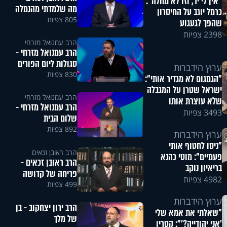
"אין לי יד, וזו לא מחלה":
מה שלמדתי מהנמלה
כרמל יוגב על החיסרון
805 צפיות
שהפך לגעגוע
2398 צפיות
הרב עמנואל מזרחי
הרב עמנואל מזרחי -
סגולות ליום הפורים
ערוץ הידברות
830 צפיות
"הגמגום לא מגדיר אותי":
ישראל שטרן על המגבלה
הרב עמנואל מזרחי
שלא עוצרת אותו
הרב עמנואל מזרחי -
3493 צפיות
שלום הבית
892 צפיות
ערוץ הידברות
"ניסו לחטוף אותי
הרב ראובן זכאים
פעמיים": מוטי כהנא
הרב ראובן זכאים -
בריאיון נוקב
פריחה של קדושה
4982 צפיות
499 צפיות
ערוץ הידברות
הרב ירון יצחקוב - בן
"שאלתי את אמא שלי
של מלך
'אני יהודייה?'": קטרין