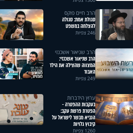
1300 צפיות
הרב חיים פוקס
סגולת אמת: סגולה
להצלחה במשפט
246 צפיות
הרב שניאור אשכנזי
הרב שניאור אשכנזי:
המצווה שהצילה את הילד
האבוד
249 צפיות
ערוץ הידברות
בעקבות ההפטרה -
הפטרת פרשת עקב:
הנביא מבשר לישראל על
קיבוץ גלויות
1260 צפיות