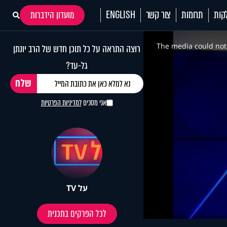
קות
תרומות
צור קשר
ENGLISH
מועדון הידברות
This
is
a
The media could not 
רוצה התראה על כל תוכן חדש של הרב יונתן
modal
window.
גל-עד?
אני מסכים
למדיניות הפרטיות
על TV
לכל הפרקים בתכנית