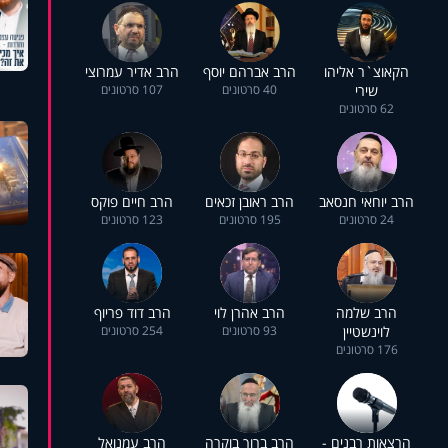
הקאוצ`ר אליהו
הרב אברהם יוסף
הרב אדיר עמרוצי
שירי
40 סרטונים
107 סרטונים
62 סרטונים
הרב יוחאי חנסאב
הרב ראובן זכאים
הרב חיים פוקס
24 סרטונים
195 סרטונים
123 סרטונים
הרב שלמה
הרב אהרן לוי
הרב דוד פריוף
לוינשטיין
93 סרטונים
254 סרטונים
176 סרטונים
הרצאות רבנים -
הרב ברוך בוקרה
הרב עמנואל