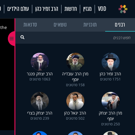
VOD
מגזין
חדשות
הרב זמיר כהן
עולם הילדים
70
רבנים
תוכניות
נושאים
סדנאות
 the
הרב זמיר כהן
מרן הרב עובדיה
הרב יצחק פנגר
1751 סרטונים
יוסף
1063 סרטונים
158 סרטונים
מרן הרב יצחק
הרב יגאל כהן
הרב יצחק בצרי
יוסף
502 סרטונים
239 סרטונים
250 סרטונים