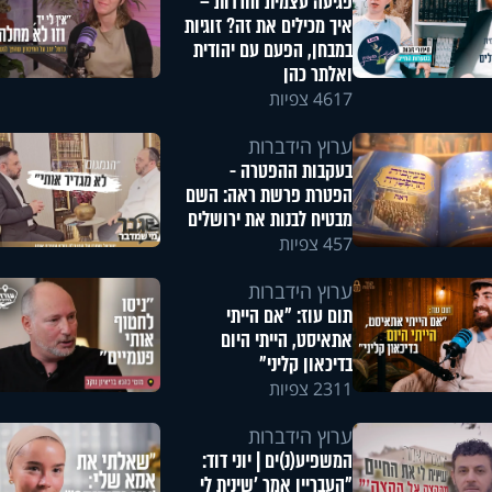
פגיעה עצמית וחרדות –
איך מכילים את זה? זוגיות
במבחן, הפעם עם יהודית
ואלתר כהן
4617 צפיות
ערוץ הידברות
בעקבות ההפטרה -
הפטרת פרשת ראה: השם
מבטיח לבנות את ירושלים
457 צפיות
ערוץ הידברות
תום עוז: "אם הייתי
אתאיסט, הייתי היום
בדיכאון קליני"
2311 צפיות
ערוץ הידברות
המשפיע(נ)ים | יוני דוד:
"העבריין אמר 'שינית לי