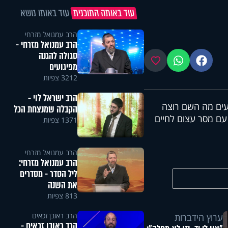
עוד באותה התוכנית
עוד באותו נושא
הרב עמנואל מזרחי
הרב עמנואל מזרחי -
סגולה להגנה
פייסבוק
ווטסאפ
מועדפים
מפיגועים
3212 צפיות
הרב ישראל לוי -
דעים מה השם רוצה
הקבלה שמנצחת הכל
 עם מסר עצום לחיים
1371 צפיות
הרב עמנואל מזרחי
הרב עמנואל מזרחי:
ליל הסדר - מסדרים
את השנה
813 צפיות
הרב ראובן זכאים
ערוץ הידברות
הרב ראובן זכאים -