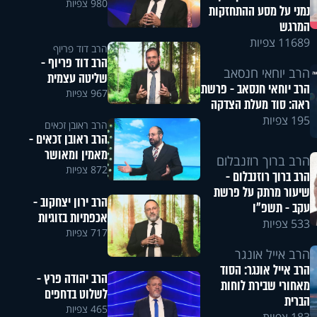
980 צפיות
נמני על מסע ההתחזקות
המרגש
11689 צפיות
הרב דוד פריוף
הרב דוד פריוף -
הרב יוחאי חנסאב
שליטה עצמית
הרב יוחאי חנסאב - פרשת
967 צפיות
ראה: סוד מעלת הצדקה
195 צפיות
הרב ראובן זכאים
הרב ראובן זכאים -
מאמין ומאושר
הרב ברוך רוזנבלום
872 צפיות
הרב ברוך רוזנבלום -
שיעור מרתק על פרשת
הרב ירון יצחקוב -
עקב - תשפ"ו
אכפתיות בזוגיות
533 צפיות
717 צפיות
הרב אייל אונגר
הרב אייל אונגר: הסוד
הרב יהודה פרץ -
מאחורי שבירת לוחות
לשלוט בדחפים
הברית
465 צפיות