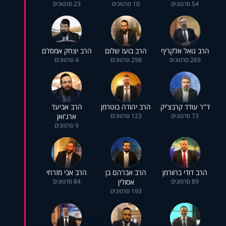
54 סרטונים
10 סרטונים
23 סרטונים
הרב גואל אלקריף
הרב בועז שלום
הרב יצחק אמסלם
269 סרטונים
298 סרטונים
4 סרטונים
ד''ר עודד קרבצ'יק
הרב יהודה בוטרמן
הרב אביעד
73 סרטונים
123 סרטונים
ארג'ואן
9 סרטונים
הרב דודי ברוורמן
הרב אברהם בן
הרב אבי מזרחי
89 סרטונים
אסולין
84 סרטונים
193 סרטונים