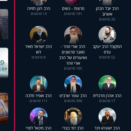
הרב יובל הכהן
מרצות - נשים
הרב רונן חזיזה
אשרוב
191 סרטונים
13 סרטונים
20 סרטונים
המקובל הרב יעקב
הרב אורי זוהר -
הרב ישראל מאיר
עדס
מאגר סרטונים
לאו
52 סרטונים
ושיעורים של הרב
8 סרטונים
אורי זוהר
105 סרטונים
הרב אהרן מרגלית
הרב עופר שרביט
הרב אופיר מלכה
17 סרטונים
396 סרטונים
111 סרטונים
הרב ישעיהו וינד
הרב דוד בצרי
הרב מיכאל לסרי