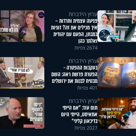
ערוץ הידברות
פגיעה עצמית וחרדות –
איך מכילים את זה? זוגיות
במבחן, הפעם עם יהודית
ואלתר כהן
2674 צפיות
ערוץ הידברות
בעקבות ההפטרה -
הפטרת פרשת ראה: השם
מבטיח לבנות את ירושלים
401 צפיות
ערוץ הידברות
תום עוז: "אם הייתי
אתאיסט, הייתי היום
בדיכאון קליני"
2027 צפיות