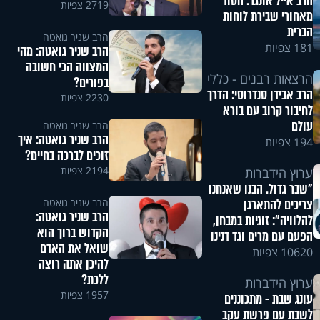
הרב אייל אונגר: הסוד
2719 צפיות
מאחורי שבירת לוחות
הברית
הרב שניר גואטה
181 צפיות
הרב שניר גואטה: מהי
המצווה הכי חשובה
הרצאות רבנים - כללי
בפורים?
הרב אבידן סנדרוסי: הדרך
2230 צפיות
לחיבור קרוב עם בורא
עולם
הרב שניר גואטה
הרב שניר גואטה: איך
194 צפיות
זוכים לברכה בחיים?
2194 צפיות
ערוץ הידברות
"שבר גדול. הבנו שאנחנו
הרב שניר גואטה
צריכים להתארגן
הרב שניר גואטה:
להלוויה": זוגיות במבחן,
הקדוש ברוך הוא
הפעם עם מרים וגד דנינו
שואל את האדם
10620 צפיות
להיכן אתה רוצה
ללכת?
ערוץ הידברות
1957 צפיות
עונג שבת - מתכוננים
לשבת עם פרשת עקב