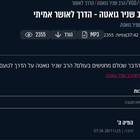
VOD
הרב שניר גואטה
הדרך לאושר
 שניר גואטה - הדרך לאושר אמיתי
ניר גואטה
MP3
הורד
2355
)
צפיות: 2355
דבר שכולם מחפשים בעולם? הרב שניר גואטה על הדרך לנועם 
ר
הרב שניר גואטה
ות
פו תגובה
הודיה ה'
זהבה
|
28/11/25 07:36