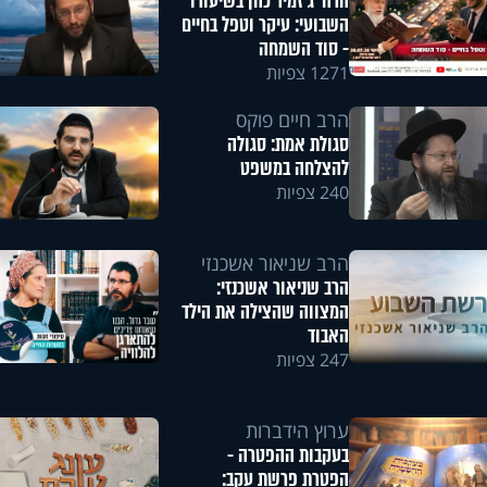
הרה"ג זמיר כהן בשיעורו
השבועי: עיקר וטפל בחיים
- סוד השמחה
1271 צפיות
הרב חיים פוקס
סגולת אמת: סגולה
להצלחה במשפט
240 צפיות
הרב שניאור אשכנזי
הרב שניאור אשכנזי:
המצווה שהצילה את הילד
האבוד
247 צפיות
ערוץ הידברות
בעקבות ההפטרה -
הפטרת פרשת עקב: