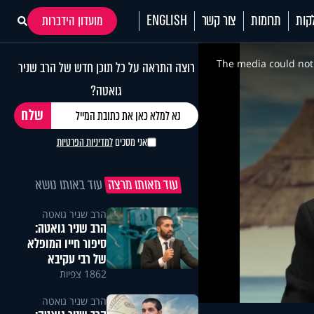
קות
תרומות
צור קשר
ENGLISH
מועדון הידברות
This
is
a
The media could not 
רוצה התראה על כל תוכן חדש של הרב שניר
modal
window.
גואטה?
אני מסכים
למדיניות הפרטיות
עוד מאותו מרצה
עוד באותו נושא
הרב שניר גואטה
הרב שניר גואטה:
סיפור חייו המופלא
של רבי עקיבא
1862 צפיות
הרב שניר גואטה