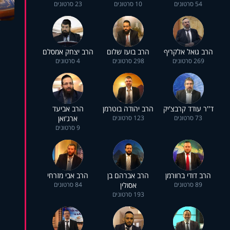
54 סרטונים
10 סרטונים
23 סרטונים
הרב גואל אלקריף
הרב בועז שלום
הרב יצחק אמסלם
269 סרטונים
298 סרטונים
4 סרטונים
ד''ר עודד קרבצ'יק
הרב יהודה בוטרמן
הרב אביעד
73 סרטונים
123 סרטונים
ארג'ואן
9 סרטונים
הרב דודי ברוורמן
הרב אברהם בן
הרב אבי מזרחי
89 סרטונים
אסולין
84 סרטונים
193 סרטונים