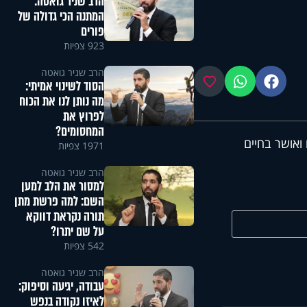
הרב שניר גואטה:
המתנה הכי גדולה של
פורים
923 צפיות
הרב שניר גואטה
פייסבוק
ווטסאפ
מועדפים
הסוד לשינוי אמיתי:
מה נותן לנו את הכוח
לפרוץ את
המחסומים?
ואושר בחיים
1971 צפיות
הרב שניר גואטה
למסור את הלב למען
השם: למה פרשת מתן
תורה נקראת דווקא
על שם יתרו?
542 צפיות
הרב שניר גואטה
עבודה, יגיעה וסיפוק:
לאיזו נקודה בנפש