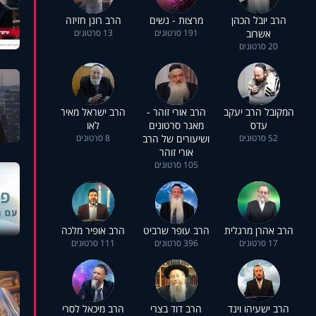
הרב יובל הכהן
מרצות - נשים
הרב רונן חזיזה
אשרוב
191 סרטונים
13 סרטונים
20 סרטונים
המקובל הרב יעקב
הרב אורי זוהר -
הרב ישראל מאיר
עדס
מאגר סרטונים
לאו
52 סרטונים
ושיעורים של הרב
8 סרטונים
אורי זוהר
105 סרטונים
הרב אהרן מרגלית
הרב עופר שרביט
הרב אופיר מלכה
17 סרטונים
396 סרטונים
111 סרטונים
הרב ישעיהו וינד
הרב דוד בצרי
הרב מיכאל לסרי