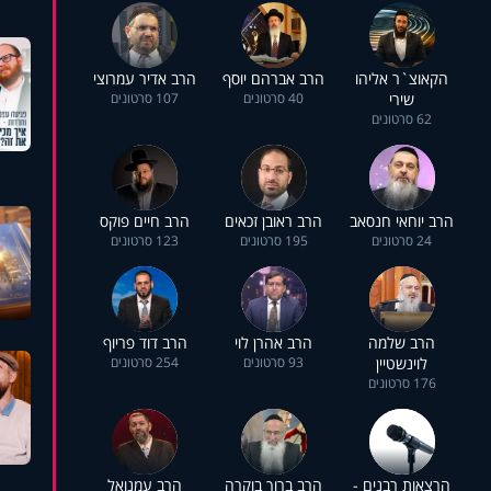
הקאוצ`ר אליהו
הרב אברהם יוסף
הרב אדיר עמרוצי
שירי
40 סרטונים
107 סרטונים
62 סרטונים
הרב יוחאי חנסאב
הרב ראובן זכאים
הרב חיים פוקס
24 סרטונים
195 סרטונים
123 סרטונים
הרב שלמה
הרב אהרן לוי
הרב דוד פריוף
לוינשטיין
93 סרטונים
254 סרטונים
176 סרטונים
הרצאות רבנים -
הרב ברוך בוקרה
הרב עמנואל