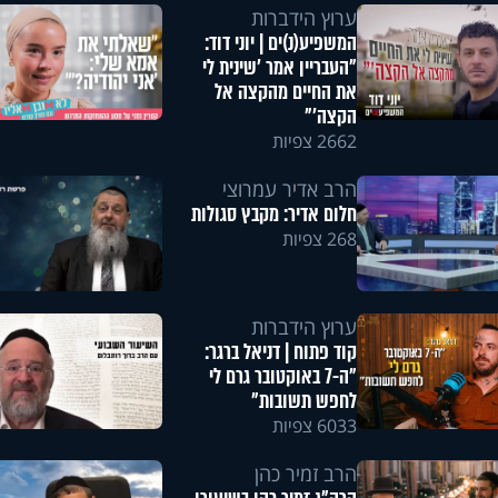
ערוץ הידברות
המשפיע(נ)ים | יוני דוד:
"העבריין אמר 'שינית לי
את החיים מהקצה אל
הקצה'"
2662 צפיות
הרב אדיר עמרוצי
חלום אדיר: מקבץ סגולות
268 צפיות
ערוץ הידברות
קוד פתוח | דניאל ברגר:
"ה-7 באוקטובר גרם לי
לחפש תשובות"
6033 צפיות
הרב זמיר כהן