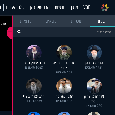
VOD
מגזין
חדשות
הרב זמיר כהן
עולם הילדים
70
רבנים
תוכניות
נושאים
סדנאות
 the
הרב זמיר כהן
מרן הרב עובדיה
הרב יצחק פנגר
1751 סרטונים
יוסף
1063 סרטונים
158 סרטונים
מרן הרב יצחק
הרב יגאל כהן
הרב יצחק בצרי
יוסף
502 סרטונים
239 סרטונים
250 סרטונים