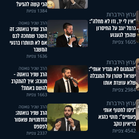
הכי קשה להגיע?
1384 צפיות
ערוץ הידברות
"אין לי יד, וזו לא מחלה":
הרב שניר גואטה
כרמל יוגב על החיסרון
הרב שניר גואטה: זה
שהפך לגעגוע
השכר שמחכה לכם
1605 צפיות
אם לא תוותרו ברגעי
המשבר
1636 צפיות
ערוץ הידברות
הרב שניר גואטה
"הגמגום לא מגדיר אותי":
הרב שניר גואטה -
ישראל שטרן על המגבלה
חנוכה: איך להתקרב
שלא עוצרת אותו
להשם באמת?
2984 צפיות
1663 צפיות
ערוץ הידברות
הרב שניר גואטה
"ניסו לחטוף אותי
הרב שניר גואטה:
פעמיים": מוטי כהנא
הזדמנויות שאסור
בריאיון נוקב
לפספס
4542 צפיות
2337 צפיות