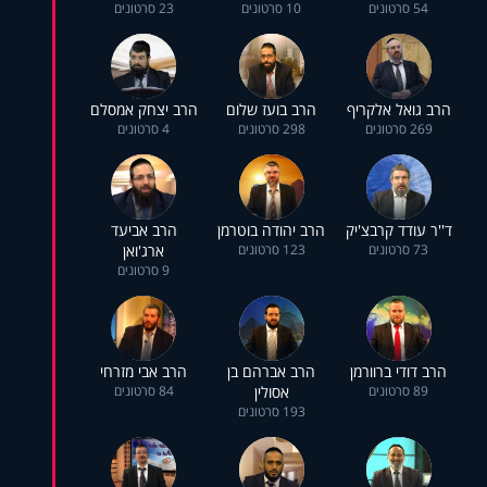
54 סרטונים
10 סרטונים
23 סרטונים
הרב גואל אלקריף
הרב בועז שלום
הרב יצחק אמסלם
269 סרטונים
298 סרטונים
4 סרטונים
ד''ר עודד קרבצ'יק
הרב יהודה בוטרמן
הרב אביעד
73 סרטונים
123 סרטונים
ארג'ואן
9 סרטונים
הרב דודי ברוורמן
הרב אברהם בן
הרב אבי מזרחי
89 סרטונים
אסולין
84 סרטונים
193 סרטונים