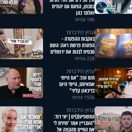
איך מכילים את זה? זוגיות
במבחן, הפעם עם יהודית
ואלתר כהן
186 צפיות
ערוץ הידברות
בעקבות ההפטרה -
הפטרת פרשת ראה: השם
מבטיח לבנות את ירושלים
228 צפיות
ערוץ הידברות
תום עוז: "אם הייתי
אתאיסט, הייתי היום
בדיכאון קליני"
1556 צפיות
ערוץ הידברות
המשפיע(נ)ים | יוני דוד:
"העבריין אמר 'שינית לי
את החיים מהקצה אל