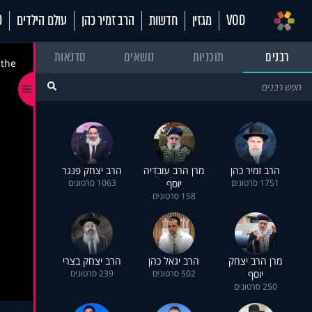
VOD
מגזין
חדשות
הרב זמיר כהן
עולם הילדים
70
רבנים
תוכניות
נושאים
סדנאות
 the
הרב זמיר כהן
מרן הרב עובדיה
הרב יצחק פנגר
1751 סרטונים
יוסף
1063 סרטונים
158 סרטונים
מרן הרב יצחק
הרב יגאל כהן
הרב יצחק בצרי
יוסף
502 סרטונים
239 סרטונים
250 סרטונים