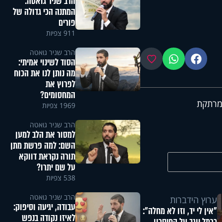
הרב שניר גואטה:
המתנה הכי גדולה של
פורים
911 צפיות
הרב שניר גואטה
פייסבוק
ווטסאפ
מועדפים
הסוד לשינוי אמיתי:
מה נותן לנו את הכוח
לפרוץ את
המחסומים?
 מרתקת
1969 צפיות
הרב שניר גואטה
למסור את הלב למען
השם: למה פרשת מתן
תורה נקראת דווקא
על שם יתרו?
538 צפיות
הרב שניר גואטה
ערוץ הידברות
עבודה, יגיעה וסיפוק:
"אין לי יד, וזו לא מחלה":
לאיזו נקודה בנפש