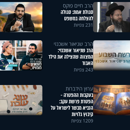
הרב חיים פוקס
סגולת אמת: סגולה
להצלחה במשפט
231 צפיות
הרב שניאור אשכנזי
הרב שניאור אשכנזי:
המצווה שהצילה את הילד
האבוד
243 צפיות
ערוץ הידברות
בעקבות ההפטרה -
הפטרת פרשת עקב:
הנביא מבשר לישראל על
קיבוץ גלויות
1209 צפיות