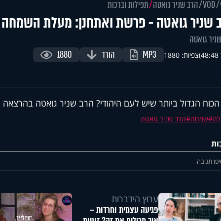
VOD
הרב שניר גואטה
תפילות וברכות
 שניר גואטה - פרשת ואתחנן: מעלת השמחה
ניר גואטה
MP3
הורד
1880
)
צפיות: 1880
הכוח הגדול ביותר שיש לעם היהודי? הרב שניר גואטה בהרצאה
לה
שמחה
הרב שניר גואטה
ות
פו תגובה
ערוץ הידברות
פגיעה עצמית וחרדות –