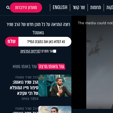
קות
תרומות
צור קשר
ENGLISH
מועדון הידברות
This
is
a
The media could not 
רוצה התראה על כל תוכן חדש של הרב שניר
modal
window.
גואטה?
אני מסכים
למדיניות הפרטיות
עוד מאותו מרצה
עוד באותו נושא
הרב שניר גואטה
הרב שניר גואטה:
סיפור חייו המופלא
של רבי עקיבא
1854 צפיות
הרב שניר גואטה