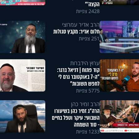
הקצה'"
2428 צפיות
הרב אדיר עמרוצי
חלום אדיר: מקבץ סגולות
251 צפיות
ערוץ הידברות
קוד פתוח | דניאל ברגר:
"ה-7 באוקטובר גרם לי
לחפש תשובות"
5775 צפיות
הרב זמיר כהן
הרה"ג זמיר כהן בשיעורו
השבועי: עיקר וטפל בחיים
- סוד השמחה
1233 צפיות