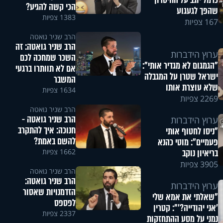
כרמל יוגב על החיסרון
הכי קשה להגיע?
שהפך לגעגוע
1383 צפיות
167 צפיות
הרב שניר גואטה
הרב שניר גואטה: זה
ערוץ הידברות
השכר שמחכה לכם
"הגמגום לא מגדיר אותי":
אם לא תוותרו ברגעי
ישראל שטרן על המגבלה
המשבר
שלא עוצרת אותו
1634 צפיות
2269 צפיות
הרב שניר גואטה
הרב שניר גואטה -
ערוץ הידברות
חנוכה: איך להתקרב
"ניסו לחטוף אותי
להשם באמת?
פעמיים": מוטי כהנא
1662 צפיות
בריאיון נוקב
3905 צפיות
הרב שניר גואטה
הרב שניר גואטה:
ערוץ הידברות
הזדמנויות שאסור
"שאלתי את אמא שלי
לפספס
'אני יהודייה?'": קטרין
2337 צפיות
נמני על מסע ההתחזקות