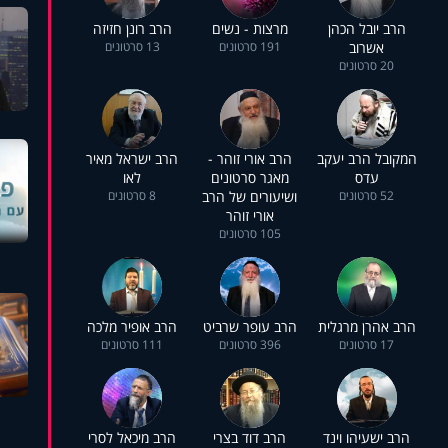
הרב יובל הכהן
מרצות - נשים
הרב רונן חזיזה
אשרוב
191 סרטונים
13 סרטונים
20 סרטונים
המקובל הרב יעקב
הרב אורי זוהר -
הרב ישראל מאיר
עדס
מאגר סרטונים
לאו
52 סרטונים
ושיעורים של הרב
8 סרטונים
אורי זוהר
105 סרטונים
הרב אהרן מרגלית
הרב עופר שרביט
הרב אופיר מלכה
17 סרטונים
396 סרטונים
111 סרטונים
הרב ישעיהו וינד
הרב דוד בצרי
הרב מיכאל לסרי