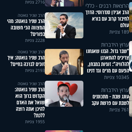
2716 צפיות
הרצאות רבנים - כללי
הרב אבידן סנדרוסי: הדרך
הרב שניר גואטה
לחיבור קרוב עם בורא
הרב שניר גואטה: מהי
עולם
המצווה הכי חשובה
189 צפיות
בפורים?
2228 צפיות
ערוץ הידברות
"שבר גדול. הבנו שאנחנו
הרב שניר גואטה
הרב שניר גואטה: איך
צריכים להתארגן
זוכים לברכה בחיים?
להלוויה": זוגיות במבחן,
הפעם עם מרים וגד דנינו
2193 צפיות
10345 צפיות
הרב שניר גואטה
הרב שניר גואטה:
ערוץ הידברות
הקדוש ברוך הוא
עונג שבת - מתכוננים
שואל את האדם
לשבת עם פרשת עקב
להיכן אתה רוצה
761 צפיות
ללכת?
1955 צפיות