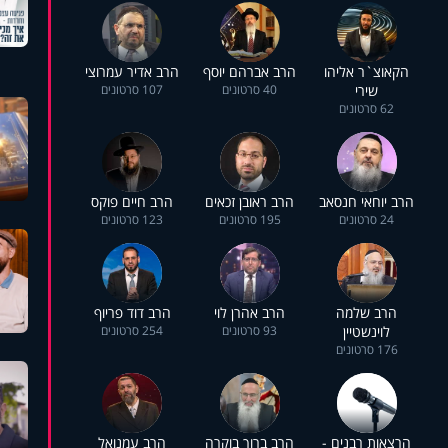
הקאוצ`ר אליהו
הרב אברהם יוסף
הרב אדיר עמרוצי
שירי
40 סרטונים
107 סרטונים
62 סרטונים
הרב יוחאי חנסאב
הרב ראובן זכאים
הרב חיים פוקס
24 סרטונים
195 סרטונים
123 סרטונים
הרב שלמה
הרב אהרן לוי
הרב דוד פריוף
לוינשטיין
93 סרטונים
254 סרטונים
176 סרטונים
הרצאות רבנים -
הרב ברוך בוקרה
הרב עמנואל